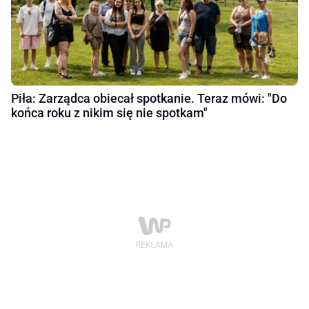
Piła: Zarządca obiecał spotkanie. Teraz mówi: "Do
końca roku z nikim się nie spotkam"