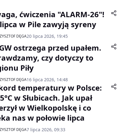
aga, ćwiczenia "ALARM-26"!
 lipca w Pile zawyją syreny
20 lipca 2026, 19:45
ZYSZTOF DĘGA
GW ostrzega przed upałem.
rawdzamy, czy dotyczy to
gionu Piły
16 lipca 2026, 14:48
ZYSZTOF DĘGA
kord temperatury w Polsce:
,5°C w Słubicach. Jak upał
erzył w Wielkopolskę i co
eka nas w połowie lipca
7 lipca 2026, 09:33
ZYSZTOF DĘGA