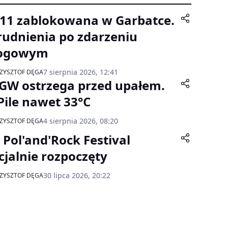
11 zablokowana w Garbatce.
rudnienia po zdarzeniu
ogowym
7 sierpnia 2026, 12:41
ZYSZTOF DĘGA
GW ostrzega przed upałem.
Pile nawet 33°C
4 sierpnia 2026, 08:20
ZYSZTOF DĘGA
. Pol'and'Rock Festival
icjalnie rozpoczęty
30 lipca 2026, 20:22
ZYSZTOF DĘGA