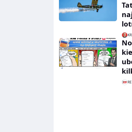
Ta
na
lo
KR
No
ki
ub
ki
RE