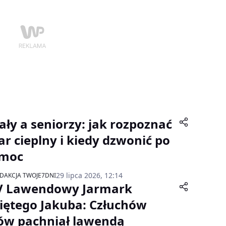
ały a seniorzy: jak rozpoznać
ar cieplny i kiedy dzwonić po
moc
29 lipca 2026, 12:14
DAKCJA TWOJE7DNI
V Lawendowy Jarmark
iętego Jakuba: Człuchów
ów pachniał lawendą