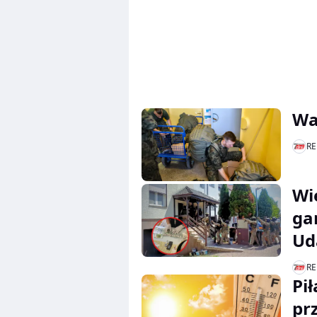
Wa
RE
Wie
ga
Ud
RE
Pi
pr