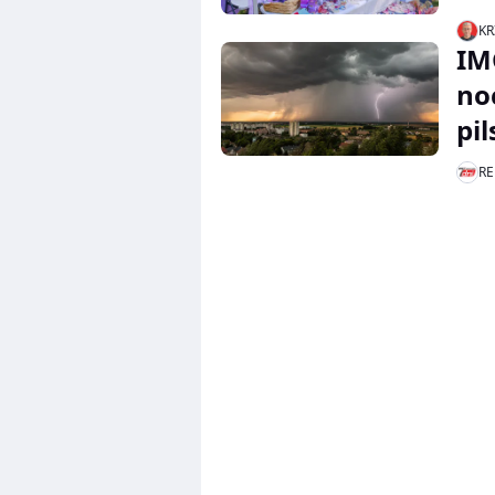
KR
IM
no
pi
RE