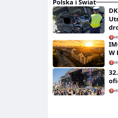
Polska i Świat
DK
Ut
dr
KR
IM
W 
KR
32
of
KR