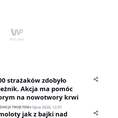
00 strażaków zdobyło
ieżnik. Akcja ma pomóc
orym na nowotwory krwi
4 lipca 2026, 12:31
DAKCJA TWOJE7DNI
moloty jak z bajki nad