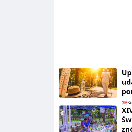
Up
ud
po
RE
XI
Św
zn