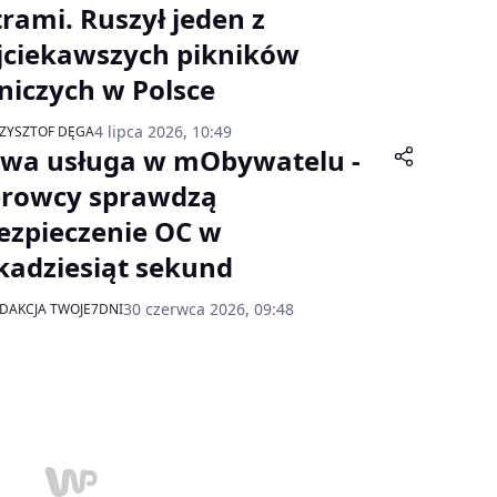
trami. Ruszył jeden z
jciekawszych pikników
tniczych w Polsce
4 lipca 2026, 10:49
ZYSZTOF DĘGA
wa usługa w mObywatelu -
erowcy sprawdzą
ezpieczenie OC w
lkadziesiąt sekund
30 czerwca 2026, 09:48
DAKCJA TWOJE7DNI