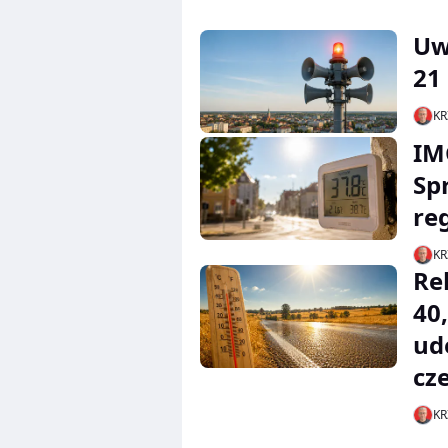
Uw
21
KR
IM
Sp
re
KR
Re
40
ud
cz
KR