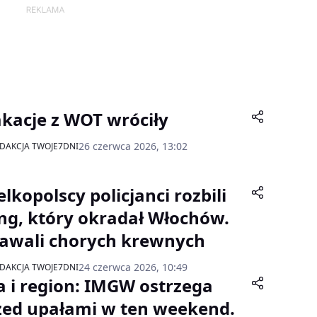
kacje z WOT wróciły
26 czerwca 2026, 13:02
DAKCJA TWOJE7DNI
lkopolscy policjanci rozbili
ng, który okradał Włochów.
awali chorych krewnych
24 czerwca 2026, 10:49
DAKCJA TWOJE7DNI
ła i region: IMGW ostrzega
zed upałami w ten weekend.