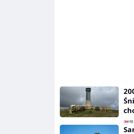
20
Śn
ch
RE
Sa