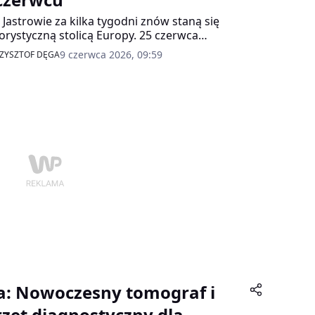
 i Jastrowie za kilka tygodni znów staną się
lorystyczną stolicą Europy. 25 czerwca
ocznie się 37. Międzynarodowy Festiwal
9 czerwca 2026, 09:59
ZYSZTOF DĘGA
lorystyczny "Bukowińskie Spotkania" - jedno z
iększych wydarzeń tego typu na całym
ynencie.
ła: Nowoczesny tomograf i
rzęt diagnostyczny dla