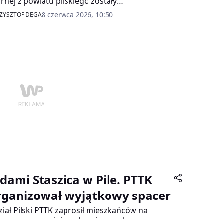
rnej z powiatu pilskiego zostały
ysponowane do poważnego pożaru budynku
8 czerwca 2026, 10:50
ZYSZTOF DĘGA
ejscowości Czajcze w gminie Wysoka. Akcja
icza trwała blisko sześć godzin.
adami Staszica w Pile. PTTK
rganizował wyjątkowy spacer
iał Pilski PTTK zaprosił mieszkańców na