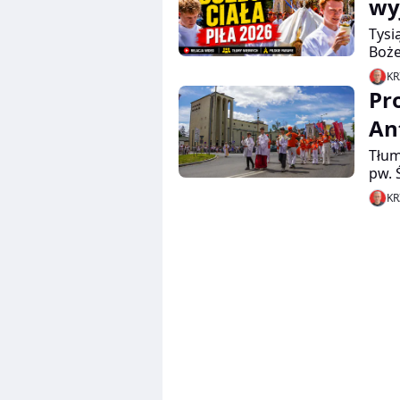
Ruch
wy
Tysi
Boże
kame
KR
uroc
Pr
Zoba
świę
An
Tłum
pw. 
lat,
KR