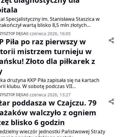
pitala
tal Specjalistyczny im. Stanisława Staszica w
 zakończył wartą blisko 8,5 mln złotych
stycję obejmującą zakup nowoczesnego
8 czerwca 2026, 16:05
ZYSZTOF DĘGA
ografu komputerowego oraz
P Piła po raz pierwszy w
jalistycznego sprzętu diagnostycznego dla
entów kardiologicznych.
storii mistrzem turnieju w
ańsku! Złoto dla piłkarek z
y
ka drużyna KKP Piła zapisała się na kartach
orii klubu. W sobotę podczas VII
zynarodowego Turnieju Piłki Nożnej
8 czerwca 2026, 13:27
ZYSZTOF DĘGA
ewczyny Grają Fair" na Polsat Plus Arenie
żar poddasza w Czajczu. 79
sk piłkarki z Piły po raz pierwszy sięgnęły po
yższe trofeum, pokonując 20 zespołów z
rażaków walczyło z ogniem
ki, Litwy i Wielkiej Brytanii. Do domu wróciły z
zez blisko 6 godzin
arem, złotymi medalami i licznymi nagrodami
zowymi.
edzielny wieczór jednostki Państwowej Straży