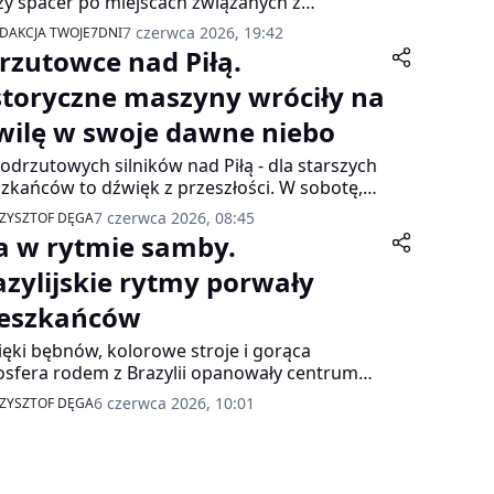
zy spacer po miejscach związanych z
onem miasta. "Gdzie ten Staszic w Pile?" - pod
7 czerwca 2026, 19:42
DAKCJA TWOJE7DNI
m hasłem 23 uczestników wyruszyło w
rzutowce nad Piłą.
zielę, 7 czerwca, spod Muzeum Staszica.
storyczne maszyny wróciły na
wilę w swoje dawne niebo
odrzutowych silników nad Piłą - dla starszych
zkańców to dźwięk z przeszłości. W sobotę,
 tylko na chwilę, miasto znów poczuło tamtą
7 czerwca 2026, 08:45
ZYSZTOF DĘGA
sferę. Na pilskim lotnisku odbyły się pokazy
ła w rytmie samby.
icze z udziałem historycznych samolotów
utowych, a wszystko to dzięki Pilskiemu
azylijskie rytmy porwały
eum Wojskowemu i osobistemu
eszkańców
gażowaniu jego dyrektora Przemysława
yńskiego.
ęki bębnów, kolorowe stroje i gorąca
sfera rodem z Brazylii opanowały centrum
. Marsz "Piła w rytmie samby" przyciągnął wielu
6 czerwca 2026, 10:01
ZYSZTOF DĘGA
zkańców, którzy z zainteresowaniem
rwowali niezwykłą paradę.