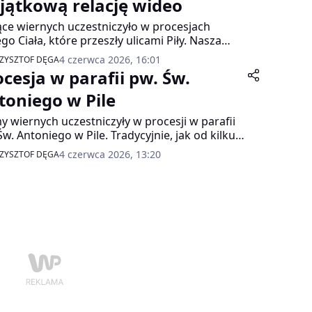
 przywrócono ok. godz. 13.00.
jątkową relację wideo
ące wiernych uczestniczyło w procesjach
go Ciała, które przeszły ulicami Piły. Nasza
ra towarzyszyła mieszkańcom podczas
4 czerwca 2026, 16:01
ZYSZTOF DĘGA
zystości organizowanych przez pilskie parafie.
ocesja w parafii pw. Św.
cz najciekawsze momenty tego wyjątkowego
ta w przygotowanej relacji wideo.
toniego w Pile
y wiernych uczestniczyły w procesji w parafii
Św. Antoniego w Pile. Tradycyjnie, jak od kilku
 procesję prowadzili bębniarze.
4 czerwca 2026, 13:20
ZYSZTOF DĘGA