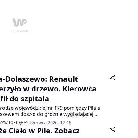
ła-Dolaszewo: Renault
erzyło w drzewo. Kierowca
fił do szpitala
rodze wojewódzkiej nr 179 pomiędzy Piłą a
szewem doszło do groźnie wyglądającej
zji. Samochód osobowy zjechał z jezdni i
5 czerwca 2026, 12:46
ZYSZTOF DĘGA
zył w drzewo. Kierowca został przewieziony
że Ciało w Pile. Zobacz
zpitala, a droga była całkowicie zablokowana.