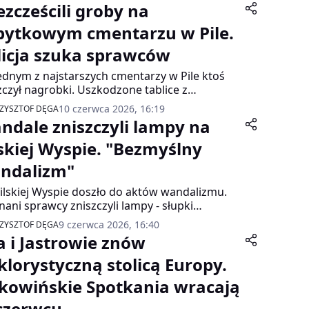
ezcześcili groby na
bytkowym cmentarzu w Pile.
licja szuka sprawców
ednym z najstarszych cmentarzy w Pile ktoś
zczył nagrobki. Uszkodzone tablice z
iskami i połamane krzyże - taki widok zastali
10 czerwca 2026, 16:19
ZYSZTOF DĘGA
zkańcy Piły. Sprawa trafiła na policję.
ndale zniszczyli lampy na
lskiej Wyspie. "Bezmyślny
ndalizm"
ilskiej Wyspie doszło do aktów wandalizmu.
nani sprawcy zniszczyli lampy - słupki
etleniowe wystające z ziemi. Konieczna będzie
9 czerwca 2026, 16:40
ZYSZTOF DĘGA
naprawa lub wymiana.
ła i Jastrowie znów
lklorystyczną stolicą Europy.
kowińskie Spotkania wracają
czerwcu