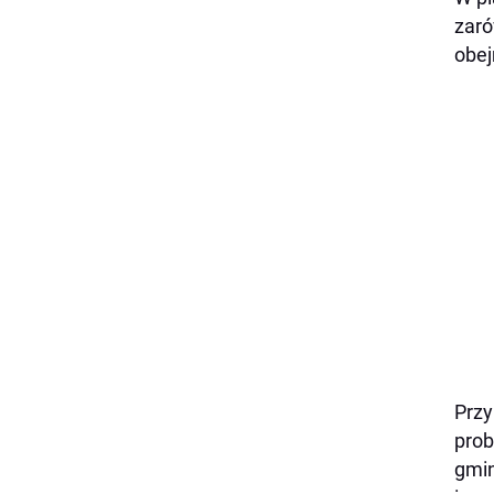
zaró
obej
Przy
prob
gmin