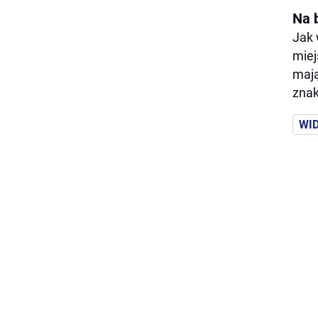
Na 
Jak 
miej
mają
znak