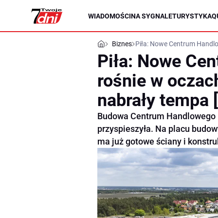
WIADOMOŚCI
NA SYGNALE
TURYSTYKA
Q
Biznes
Piła: Nowe Centrum Handlo
Piła: Nowe Ce
rośnie w oczac
nabrały tempa 
Budowa Centrum Handlowego BI
przyspieszyła. Na placu budowy
ma już gotowe ściany i konstr