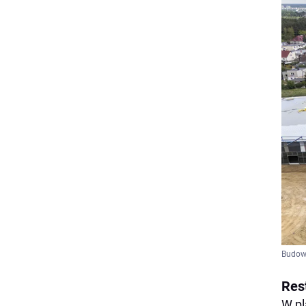
Budow
Res
W pl