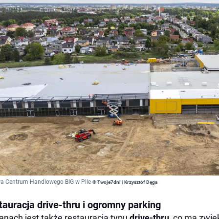
a Centrum Handlowego BIG w Pile
© Twoje7dni | Krzysztof Dęga
tauracja drive-thru i ogromny parking
anach jest także restauracja typu
drive-thru
, co ma zwię