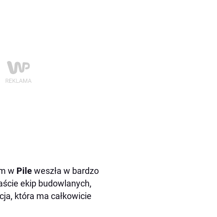
ym w
Pile
weszła w bardzo
aście ekip budowlanych,
cja, która ma całkowicie