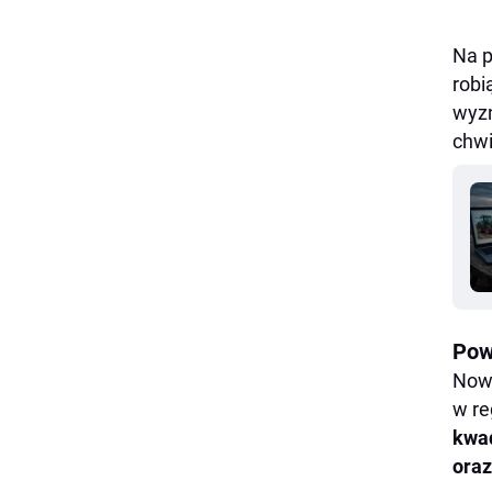
Na p
robi
wyz
chwi
Pow
Now
w re
kwad
ora