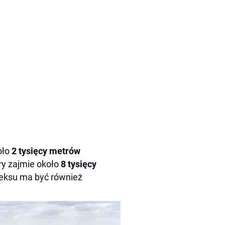
oło
2 tysięcy metrów
óry zajmie około
8 tysięcy
leksu ma być również