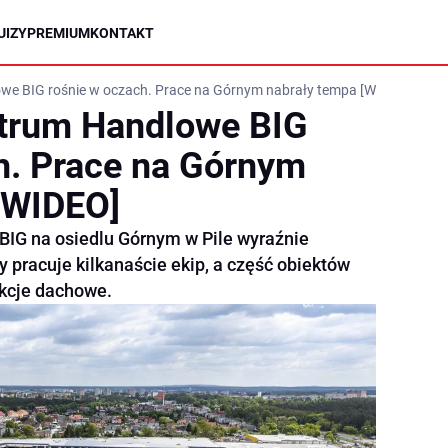
UIZY
PREMIUM
KONTAKT
we BIG rośnie w oczach. Prace na Górnym nabrały tempa [WIDEO]
ntrum Handlowe BIG
h. Prace na Górnym
[WIDEO]
G na osiedlu Górnym w Pile wyraźnie
 pracuje kilkanaście ekip, a część obiektów
ukcje dachowe.