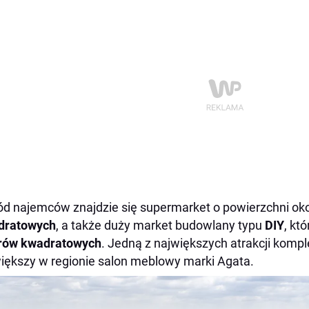
d najemców znajdzie się supermarket o powierzchni ok
dratowych
, a także duży market budowlany typu
DIY
, kt
rów kwadratowych
. Jedną z największych atrakcji komp
iększy w regionie salon meblowy marki Agata.