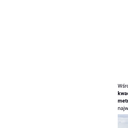
Wśró
kwa
met
najw