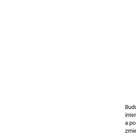
Bud
inte
a po
zmie