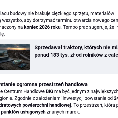
lacu budowy nie brakuje ciężkiego sprzętu, materiałów
ą wszystko, aby dotrzymać terminu otwarcia nowego cent
naczony na
koniec 2026 roku
. Tempo prac sugeruje, że i
lę.
Sprzedawał traktory, których nie mi
ponad 183 tys. zł od rolników z całe
stanie ogromna przestrzeń handlowa
e Centrum Handlowe
BIG
ma być jednym z największych
gionie. Zgodnie z założeniami inwestycji powstanie od
2
ratowych powierzchni handlowej
. To przestrzeń, która
z punktów usługowych
znanych marek.