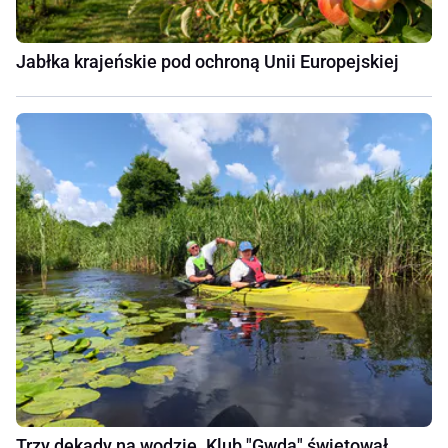
Jabłka krajeńskie pod ochroną Unii Europejskiej
Trzy dekady na wodzie. Klub "Gwda" świętował