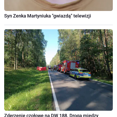
Syn Zenka Martyniuka "gwiazdą" telewizji
Zderzenie czołowe na DW 188. Droga między