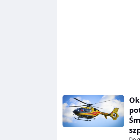
Kosz
spec
Ok
po
Śm
sz
Do g