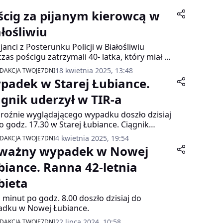
ścig za pijanym kierowcą w
ałośliwiu
cjanci z Posterunku Policji w Białośliwiu
zas pościgu zatrzymali 40- latka, który miał w
m organizmie ponad dwa promile alkoholu.
18 kwietnia 2025, 13:48
DAKCJA TWOJE7DNI
tkowo mężczyzna nie posiadał uprawnień do
padek w Starej Łubiance.
owania pojazdami. Identyczna sytuacja miała
sce kilka dni wcześniej, dlatego działanie służb
ągnik uderzył w TIR-a
 jeszcze bardziej stanowcze. Ostatecznie
roźnie wyglądającego wypadku doszło dzisiaj
zyzna został tymczasowo aresztowany na 2
o godz. 17.30 w Starej Łubiance. Ciągnik
iące.
iczy zderzył się z pojazdem ciężarowym marki
4 kwietnia 2025, 19:54
DAKCJA TWOJE7DNI
 Na szczęście nikt w tym zdarzeniu nie zginął.
ważny wypadek w Nowej
biance. Ranna 42-letnia
bieta
a minut po godz. 8.00 doszło dzisiaj do
dku w Nowej Łubiance.
22 lipca 2024, 10:58
DAKCJA TWOJE7DNI