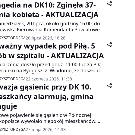
agedia na DK10: Zginęła 37-
tnia kobieta - AKTUALIZACJA
niedziałek, 20 lipca, około godziny 16.00, do
nowiska Kierowania Komendanta Powiatowego
w Wałczu wpłynęło zgłoszenie o wypadku
20 lipca 2026, 18:28
ZYSZTOF DĘGA
owym na DK10 na trasie Nieradź - Piecnik. Nie
ważny wypadek pod Piłą. 5
 37-letnia kobieta.
ób w szpitalu - AKTUALIZACJA
darzenia doszło przed godz. 11.00 tuż za Piłą
erunku na Bydgoszcz. Wiadomo, że doszło do
zenia trzech samochodów osobowych oraz
22 czerwca 2026, 11:38
ZYSZTOF DĘGA
cykla. Pięć osób zostało
wazja gąsienic przy DK 10.
transportowanych do szpitala.
eszkańcy alarmują, gmina
aguje
we pojawienie się gąsienic w Północnej
kopolsce wywołało niepokój mieszkańców.
lem dotyczy drzew rosnących przy drodze
27 maja 2026, 14:38
ZYSZTOF DĘGA
owej nr 10 na odcinku Nieżychowo –