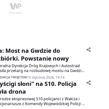
ła: Most na Gwdzie do
zbiórki. Powstanie nowy
ralna Dyrekcja Dróg Krajowych i Autostrad
siła przetarg na rozbudowę mostu na Gwdzie
ągu drogi krajowej nr 10 w Pile. Stary,
15 stycznia 2026, 19:14
DAKCJA TWOJE7DNI
użony obiekt z lat 50. zostanie rozebrany, a w
ścigi słoni" na S10. Policja
 miejscu powstanie nowy most z chodnikiem i
żką rowerową.
yła drona
rodze ekspresowej S10 policjanci z Wałcza i
cjonariusze z Komendy Wojewódzkiej Policji w
ecinie przeprowadzili akcję z użyciem drona.