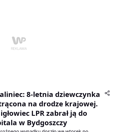
towo. Gmina Białośliwie zapowiedziała
jalistyczny oprysk.
aliniec: 8-letnia dziewczynka
trącona na drodze krajowej.
igłowiec LPR zabrał ją do
pitala w Bydgoszczy
roźnego wypadku doszło we wtorek po