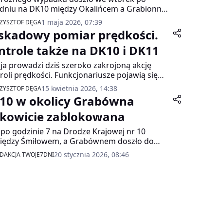
dniu na DK10 między Okalińcem a Grabionną.
letnia piesza wtargnęła na jezdnię wprost pod
1 maja 2026, 07:39
ZYSZTOF DĘGA
eżdżający samochód.
skadowy pomiar prędkości.
ntrole także na DK10 i DK11
cja prowadzi dziś szeroko zakrojoną akcję
roli prędkości. Funkcjonariusze pojawią się
. na DK10 i DK11, gdzie kierowcy muszą liczyć
15 kwietnia 2026, 14:38
ZYSZTOF DĘGA
z częstymi pomiarami i surowymi
10 w okolicy Grabówna
sekwencjami.
łkowicie zablokowana
 po godzinie 7 na Drodze Krajowej nr 10
iędzy Śmiłowem, a Grabównem doszło do
dku z udziałem 3 pojazdów. Droga została
20 stycznia 2026, 08:46
DAKCJA TWOJE7DNI
owicie zablokowana.