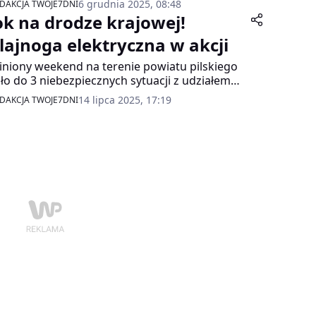
6 grudnia 2025, 08:48
DAKCJA TWOJE7DNI
m było zatrzymanie kierowców ciężarówek
ok na drodze krajowej!
szczających się tzw. "wyścigów słoni",
nych i blokujących ruch.
lajnoga elektryczna w akcji
niony weekend na terenie powiatu pilskiego
ło do 3 niebezpiecznych sytuacji z udziałem
ujących hulajnogami elektrycznymi.
14 lipca 2025, 17:19
DAKCJA TWOJE7DNI