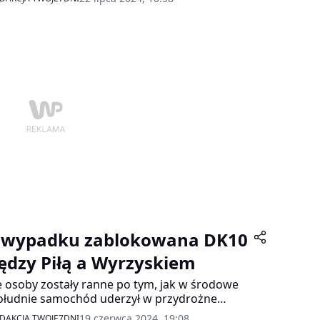
 wypadku zablokowana DK10
ędzy Piłą a Wyrzyskiem
 osoby zostały ranne po tym, jak w środowe
łudnie samochód uderzył w przydrożne
wo w miejscowości Grabówno (pow. pilski,
19 czerwca 2024, 19:08
DAKCJA TWOJE7DNI