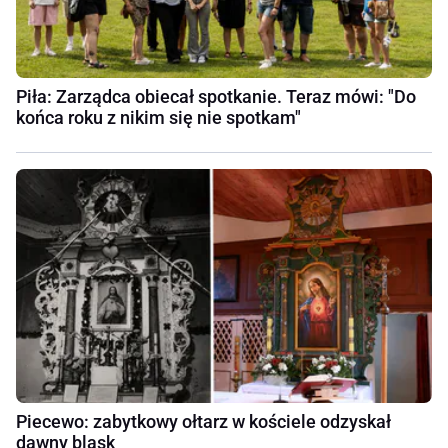
Piła: Zarządca obiecał spotkanie. Teraz mówi: "Do
końca roku z nikim się nie spotkam"
Piecewo: zabytkowy ołtarz w kościele odzyskał
dawny blask