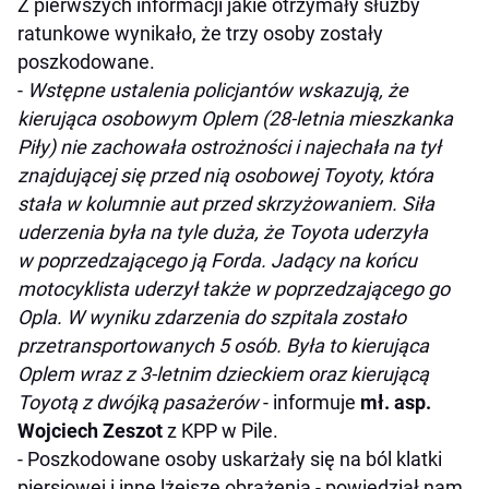
Z pierwszych informacji jakie otrzymały służby
ratunkowe wynikało, że trzy osoby zostały
poszkodowane.
-
Wstępne ustalenia policjantów wskazują, że
kierująca osobowym Oplem (28-letnia mieszkanka
Piły) nie zachowała ostrożności i najechała na tył
znajdującej się przed nią osobowej Toyoty, która
stała w kolumnie aut przed skrzyżowaniem. Siła
uderzenia była na tyle duża, że Toyota uderzyła
w poprzedzającego ją Forda. Jadący na końcu
motocyklista uderzył także w poprzedzającego go
Opla. W wyniku zdarzenia do szpitala zostało
przetransportowanych 5 osób. Była to kierująca
Oplem wraz z 3-letnim dzieckiem oraz kierującą
Toyotą z dwójką pasażerów
- informuje
mł. asp.
Wojciech Zeszot
z KPP w Pile.
- Poszkodowane osoby uskarżały się na ból klatki
piersiowej i inne lżejsze obrażenia - powiedział nam