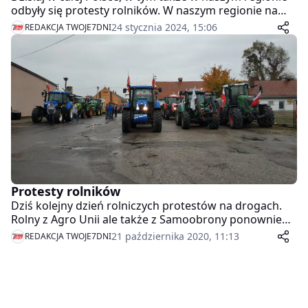
odbyły się protesty rolników. W naszym regionie na
drogi wyjechały ciągniki i maszyny rolnicze z Kosztowa
24 stycznia 2024, 15:06
REDAKCJA TWOJE7DNI
oraz Podgajów.
Protesty rolników
Dziś kolejny dzień rolniczych protestów na drogach.
Rolny z Agro Unii ale także z Samoobrony ponownie
wyszli na drogi. W naszym regionie protesty odbywają
21 października 2020, 11:13
REDAKCJA TWOJE7DNI
się w Kosztowie oraz Jastrowiu.