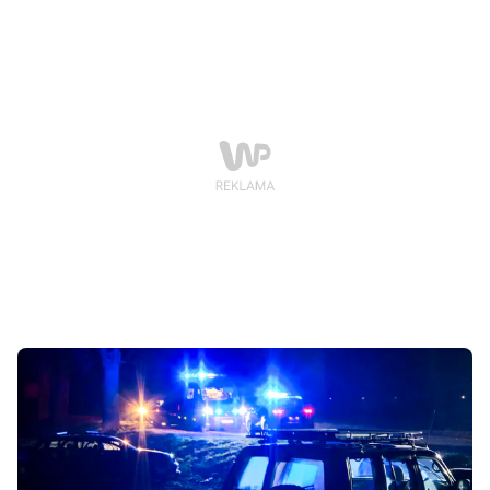
Gmina Białośliwie zapowiedziała specjalistyczny
oprysk.