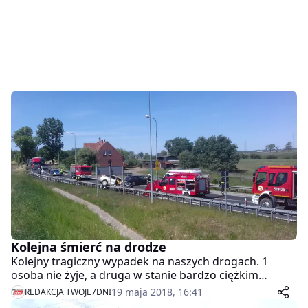
Kolejna śmierć na drodze
Kolejny tragiczny wypadek na naszych drogach. 1
osoba nie żyje, a druga w stanie bardzo ciężkim
została zabrana śmigłowcem LPR do szpitala w
19 maja 2018, 16:41
REDAKCJA TWOJE7DNI
Bydgoszczy. Sprawca miał 3,5 promila alkoholu!