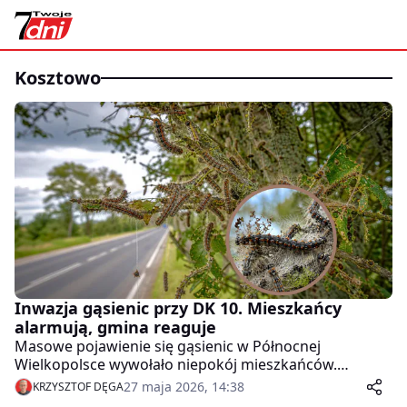
kosztowo
Inwazja gąsienic przy DK 10. Mieszkańcy
alarmują, gmina reaguje
Masowe pojawienie się gąsienic w Północnej
Wielkopolsce wywołało niepokój mieszkańców.
Problem dotyczy drzew rosnących przy drodze
27 maja 2026, 14:38
KRZYSZTOF DĘGA
krajowej nr 10 na odcinku Nieżychowo – Kosztowo.