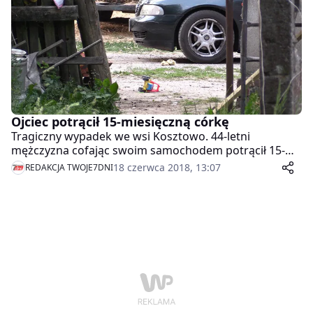
Ojciec potrącił 15-miesięczną córkę
Tragiczny wypadek we wsi Kosztowo. 44-letni
mężczyzna cofając swoim samochodem potrącił 15-
miesięczną córeczkę. Dziecko w stanie bardzo
18 czerwca 2018, 13:07
REDAKCJA TWOJE7DNI
poważnym trafiło śmigłowcem LPR do szpitala w
Bydgoszczy.