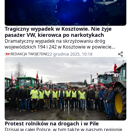
Tragiczny wypadek w Kosztowie. Nie żyje
pasażer VW, kierowca po narkotykach
Dramatyczny wypadek na skrzyżowaniu dróg
wojewódzkich 194 i 242 w Kosztowie w powiecie
pilskim. 33-letni pasażer volkswagena passata zginął
22 grudnia 2025, 10:18
REDAKCJA TWOJE7DNI
na miejscu, a policja zatrzymała zarówno sprawcę, jak i
jednego z poszkodowanych - był pod wpływem
narkotyków.
Protest rolników na drogach i w Pile
Dzisiaj w całej Polsce, w tym także w naszym regionie