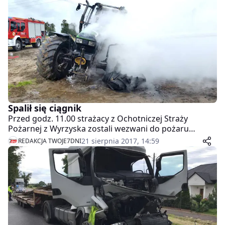
Spalił się ciągnik
Przed godz. 11.00 strażacy z Ochotniczej Straży
Pożarnej z Wyrzyska zostali wezwani do pożaru
ciągnika w miejscowości Kosztowo.
21 sierpnia 2017, 14:59
REDAKCJA TWOJE7DNI