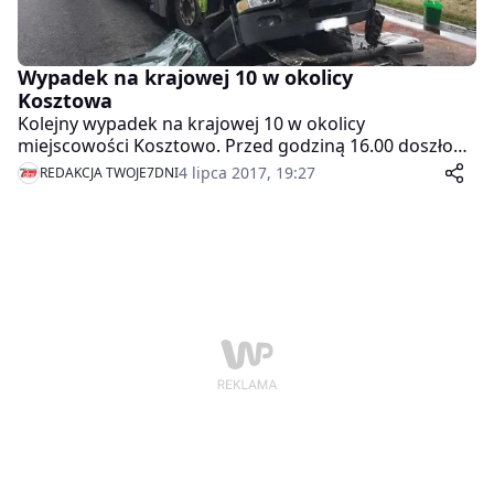
Wypadek na krajowej 10 w okolicy
Kosztowa
Kolejny wypadek na krajowej 10 w okolicy
miejscowości Kosztowo. Przed godziną 16.00 doszło
tam do zderzenia dwóch samochodów ciężarowych z
4 lipca 2017, 19:27
REDAKCJA TWOJE7DNI
naczepami. W wyniku wypadku dwie osoby odniosły
obrażenia ciała i zostały przewiezione do szpitala.
Droga jest zablokowana.