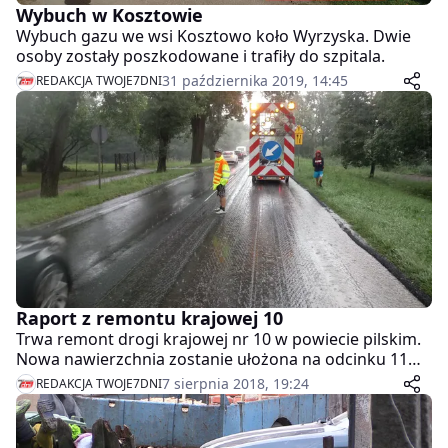
Wybuch w Kosztowie
Wybuch gazu we wsi Kosztowo koło Wyrzyska. Dwie
osoby zostały poszkodowane i trafiły do szpitala.
31 października 2019, 14:45
REDAKCJA TWOJE7DNI
Raport z remontu krajowej 10
Trwa remont drogi krajowej nr 10 w powiecie pilskim.
Nowa nawierzchnia zostanie ułożona na odcinku 11
kilometrów. W wielu miejscach zamontowane będą
7 sierpnia 2018, 19:24
REDAKCJA TWOJE7DNI
nowe bariery.