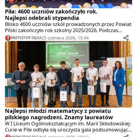
Piła: 4600 uczniów zakończyło rok.
Najlepsi odebrali stypendia
Blisko 4600 uczniów szkół prowadzonych przez Powiat
Pilski zakończyło rok szkolny 2025/2026. Podczas
uroczystości w Kinie Iskra wyróżniono najlepszych
25 czerwca 2026, 15:44
KRZYSZTOF DĘGA
uczniów, wręczono stypendia Starosty Pilskiego oraz
podsumowano inwestycje i projekty, które zmieniają
lokalną edukację.
Najlepsi młodzi matematycy z powiatu
pilskiego nagrodzeni. Znamy laureatów
W I Liceum Ogólnokształcącym im. Marii Skłodowskiej-
Curie w Pile odbyła się uroczysta gala podsumowująca
XV Powiatowy Konkurs Matematyczny dla uczniów