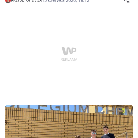
15 czerwca 2026, 18:12
KRZYSZTOF DĘGA
klas VII i VIII szkół podstawowych. Podczas wydarzenia
uhonorowano najbardziej uzdolnionych młodych
pasjonatów matematyki z całego powiatu.