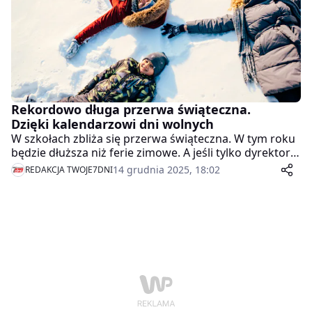
Rekordowo długa przerwa świąteczna.
Dzięki kalendarzowi dni wolnych
W szkołach zbliża się przerwa świąteczna. W tym roku
będzie dłuższa niż ferie zimowe. A jeśli tylko dyrektor
zechce, to może ją jeszcze bardziej wydłużyć.
14 grudnia 2025, 18:02
REDAKCJA TWOJE7DNI