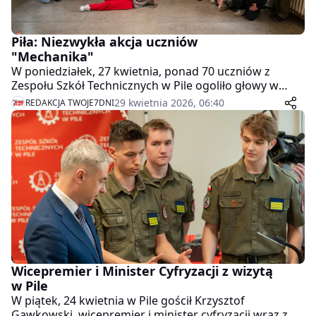
Piła: Niezwykła akcja uczniów
"Mechanika"
W poniedziałek, 27 kwietnia, ponad 70 uczniów z
Zespołu Szkół Technicznych w Pile ogoliło głowy w
symbolicznym geście solidarności z dziećmi chorymi
29 kwietnia 2026, 06:40
REDAKCJA TWOJE7DNI
na raka. Młodzież aktywnie włączyła się także w
zbiórkę środków dla Fundacji Cancer Fighters.
Wicepremier i Minister Cyfryzacji z wizytą
w Pile
W piątek, 24 kwietnia w Pile gościł Krzysztof
Gawkowski, wicepremier i minister cyfryzacji wraz z