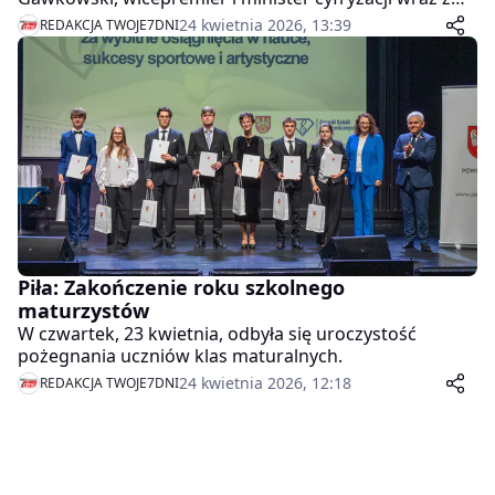
Dariuszem Standerskim, sekretarzem stanu w
24 kwietnia 2026, 13:39
REDAKCJA TWOJE7DNI
Ministerstwie Cyfryzacji. Wizyta była okazją do
zaprezentowania nowoczesnych kierunków
kształcenia oraz potencjału edukacyjnego powiatu
pilskiego.
Piła: Zakończenie roku szkolnego
maturzystów
W czwartek, 23 kwietnia, odbyła się uroczystość
pożegnania uczniów klas maturalnych.
24 kwietnia 2026, 12:18
REDAKCJA TWOJE7DNI