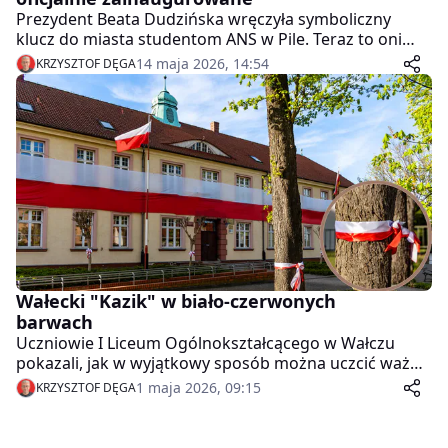
Prezydent Beata Dudzińska wręczyła symboliczny
klucz do miasta studentom ANS w Pile. Teraz to oni
rządzą - przynajmniej przez kilka dni.
14 maja 2026, 14:54
KRZYSZTOF DĘGA
Wałecki "Kazik" w biało-czerwonych
barwach
Uczniowie I Liceum Ogólnokształcącego w Wałczu
pokazali, jak w wyjątkowy sposób można uczcić ważne
święta narodowe. Na murach szkoły zawisła ogromna
1 maja 2026, 09:15
KRZYSZTOF DĘGA
biało-czerwona flaga, a teren wokół placówki zyskał
patriotyczny charakter.