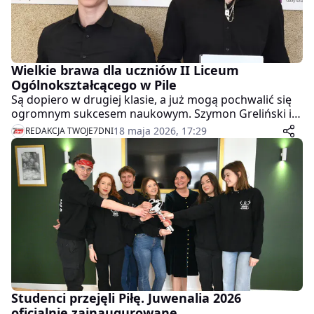
Wielkie brawa dla uczniów II Liceum
Ogólnokształcącego w Pile
Są dopiero w drugiej klasie, a już mogą pochwalić się
ogromnym sukcesem naukowym. Szymon Greliński i
Dominik Demski, uczniowie klasy o profilu
18 maja 2026, 17:29
REDAKCJA TWOJE7DNI
matematyczno-chemicznym II Liceum
Ogólnokształcącego w Pile, zostali laureatami
Ogólnopolskiego Konkursu Chemicznego im.
Ignacego Łukasiewicza.
Studenci przejęli Piłę. Juwenalia 2026
oficjalnie zainaugurowane