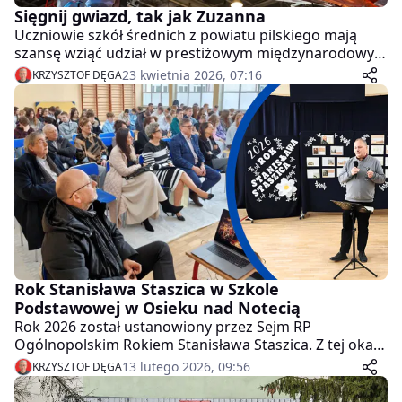
Sięgnij gwiazd, tak jak Zuzanna
Uczniowie szkół średnich z powiatu pilskiego mają
szansę wziąć udział w prestiżowym międzynarodowym
programie kosmicznym. Do aplikowania zachęca
23 kwietnia 2026, 07:16
KRZYSZTOF DĘGA
Zuzanna Kassner, uczennica I Liceum
Ogólnokształcącego w Pile, która w ubiegłym roku
reprezentowała Polskę w programie stypendialnym
"Endeavour".
Rok Stanisława Staszica w Szkole
Podstawowej w Osieku nad Notecią
Rok 2026 został ustanowiony przez Sejm RP
Ogólnopolskim Rokiem Stanisława Staszica. Z tej okazji
w Szkole Podstawowej w Osieku nad Notecią odbyło
13 lutego 2026, 09:56
KRZYSZTOF DĘGA
się niezwykłe spotkanie.