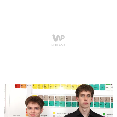
powietrznych, w ramach programu MON "OPW z
Dronem".