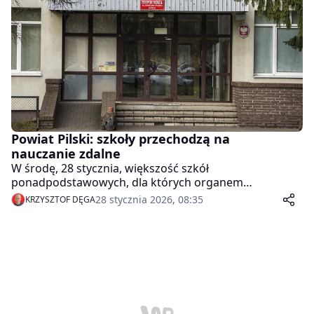
Powiat Pilski: szkoły przechodzą na
nauczanie zdalne
W środę, 28 stycznia, większość szkół
ponadpodstawowych, dla których organem
prowadzącym jest Powiat Pilski, pracuje w trybie
28 stycznia 2026, 08:35
KRZYSZTOF DĘGA
nauczania zdalnego. To reakcja samorządu na trudne
warunki atmosferyczne i ryzyko związane z dojazdem
uczniów oraz nauczycieli do placówek.