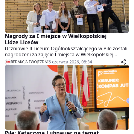
Nagrody za I miejsce w Wielkopolskiej
Lidze Liceów
Uczniowie II Liceum Ogólnokształcącego w Pile zostali
nagrodzeni za zajęcie I miejsca w Wielkopolskiej
Superlidze Liceów z matematyki. To efekt wielu
6 czerwca 2026, 08:34
REDAKCJA TWOJE7DNI
miesięcy systematycznej pracy, zaangażowania oraz
pasji do królowej nauk.
Piła: Katarzyna Lubnauer na temat