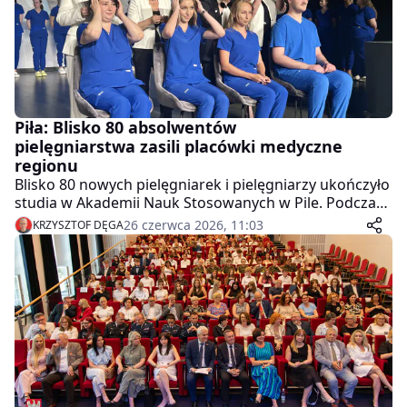
Piła: Blisko 80 absolwentów
pielęgniarstwa zasili placówki medyczne
regionu
Blisko 80 nowych pielęgniarek i pielęgniarzy ukończyło
studia w Akademii Nauk Stosowanych w Pile. Podczas
uroczystego czepkowania absolwenci symbolicznie
26 czerwca 2026, 11:03
KRZYSZTOF DĘGA
dołączyli do grona osób gotowych nieść pomoc
pacjentom.