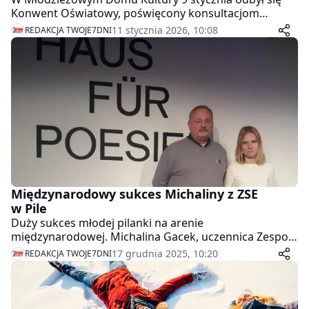
Konwent Oświatowy, poświęcony konsultacjom
dotyczącym oferty edukacyjnej szkół prowadzonych
11 stycznia 2026, 10:08
REDAKCJA TWOJE7DNI
przez Powiat Pilski na rok szkolny 2026/2027.
Międzynarodowy sukces Michaliny z ZSE
w Pile
Duży sukces młodej pilanki na arenie
międzynarodowej. Michalina Gacek, uczennica Zespołu
Szkół Ekonomicznych w Pile, została laureatką
17 grudnia 2025, 10:20
REDAKCJA TWOJE7DNI
prestiżowego międzynarodowego konkursu
literackiego "Jugend schreibt Gedichte".