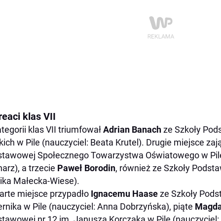
eaci klas VII
tegorii klas VII triumfował
Adrian Banach
ze Szkoły Pods
kich w Pile (nauczyciel: Beata Krutel). Drugie miejsce zaj
tawowej Społecznego Towarzystwa Oświatowego w Pile 
arz), a trzecie
Paweł Borodin
, również ze Szkoły Podsta
ka Małecka-Wiese).
rte miejsce przypadło
Ignacemu Haase
ze Szkoły Podst
rnika w Pile (nauczyciel: Anna Dobrzyńska), piąte
Magda
tawowej nr 12 im. Janusza Korczaka w Pile (nauczyciel: