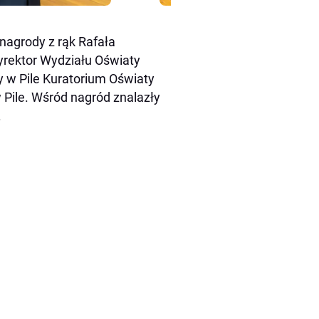
 nagrody z rąk Rafała
dyrektor Wydziału Oświaty
y w Pile Kuratorium Oświaty
w Pile. Wśród nagród znalazły
.