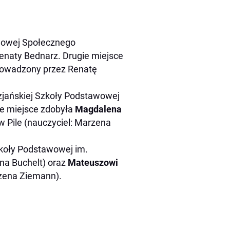
wowej Społecznego
enaty Bednarz. Drugie miejsce
prowadzony przez Renatę
zjańskiej Szkoły Podstawowej
rte miejsce zdobyła
Magdalena
w Pile (nauczyciel: Marzena
koły Podstawowej im.
na Buchelt) oraz
Mateuszowi
rzena Ziemann).