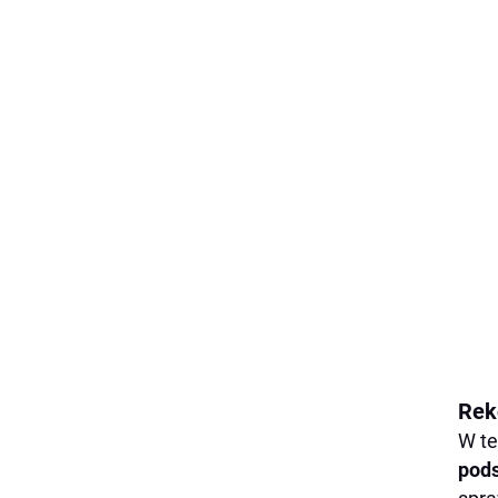
Rek
W te
pod