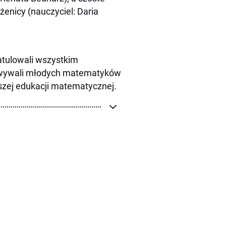
enicy (nauczyciel: Daria
ratulowali wszystkim
towywali młodych matematyków
szej edukacji matematycznej.