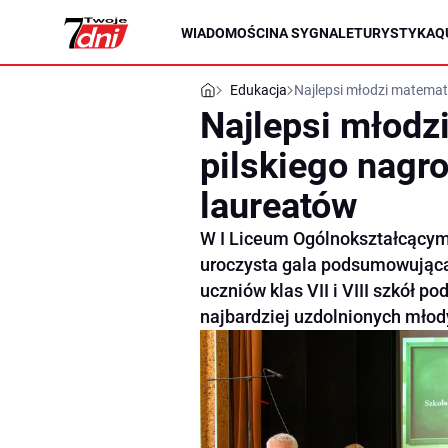
WIADOMOŚCI
NA SYGNALE
TURYSTYKA
Q
Edukacja
Najlepsi młodzi matemat
Najlepsi młodz
pilskiego nagr
laureatów
W I Liceum Ogólnokształcącym 
uroczysta gala podsumowując
uczniów klas VII i VIII szkół
najbardziej uzdolnionych mło