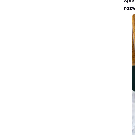
spra
roz