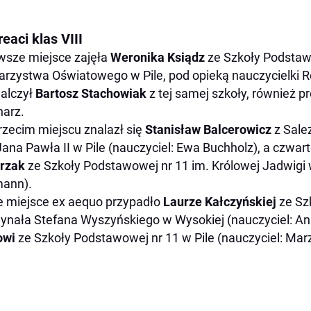
eaci klas VIII
wsze miejsce zajęła
Weronika Ksiądz
ze Szkoły Podsta
rzystwa Oświatowego w Pile, pod opieką nauczycielki R
alczył
Bartosz Stachowiak
z tej samej szkoły, również 
arz.
rzecim miejscu znalazł się
Stanisław Balcerowicz
z Sale
Jana Pawła II w Pile (nauczyciel: Ewa Buchholz), a czwa
rzak
ze Szkoły Podstawowej nr 11 im. Królowej Jadwigi 
mann).
e miejsce ex aequo przypadło
Laurze Kałczyńskiej
ze Sz
ynała Stefana Wyszyńskiego w Wysokiej (nauczyciel: An
owi
ze Szkoły Podstawowej nr 11 w Pile (nauczyciel: Ma