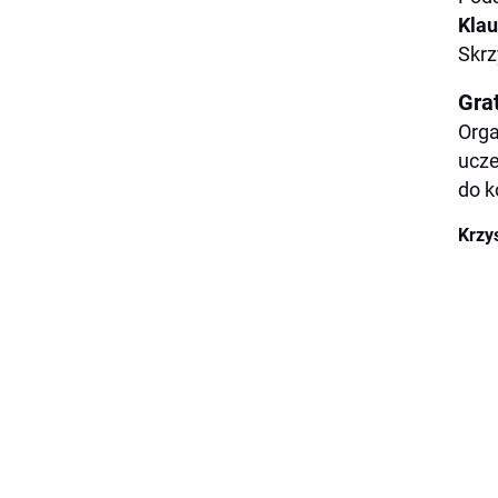
Kla
Skrz
Gra
Orga
ucze
do k
Krzy