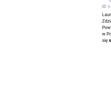
[
1
Laur
Zdzi
Powi
w Po
się
s