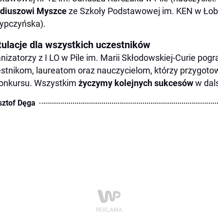
udiuszowi Myszce
ze Szkoły Podstawowej im. KEN w Łobż
ypczyńska).
tulacje dla wszystkich uczestników
nizatorzy z I LO w Pile im. Marii Skłodowskiej-Curie pog
stnikom, laureatom oraz nauczycielom, którzy przygo
onkursu. Wszystkim
życzymy kolejnych sukcesów
w dal
sztof Dęga