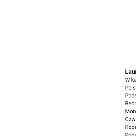
Laur
W ka
Pols
Pods
Bedn
Moni
Czwa
Kope
Pods