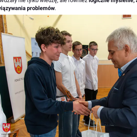
wdzały nie tylko wiedzę, ale również
logiczne myślenie, 
wiązywania problemów
.