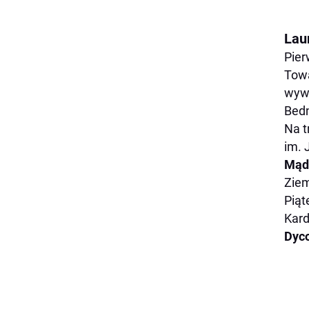
Laur
Pier
Towa
wyw
Bedn
Na t
im. 
Mąd
Zie
Piąt
Kard
Dyc