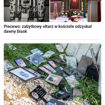
Piecewo: zabytkowy ołtarz w kościele odzyskał
dawny blask