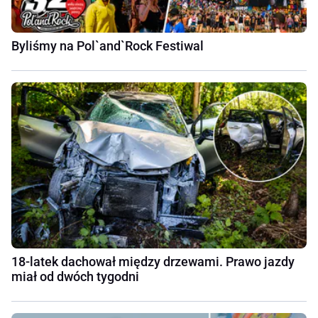
Byliśmy na Pol`and`Rock Festiwal
18-latek dachował między drzewami. Prawo jazdy
miał od dwóch tygodni