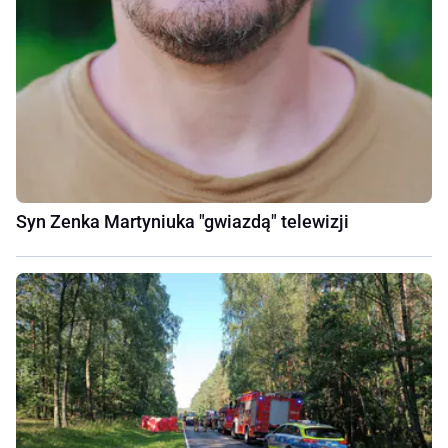
Syn Zenka Martyniuka "gwiazdą" telewizji