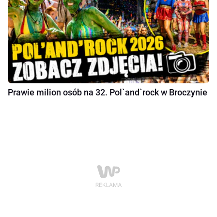
Prawie milion osób na 32. Pol`and`rock w Broczynie