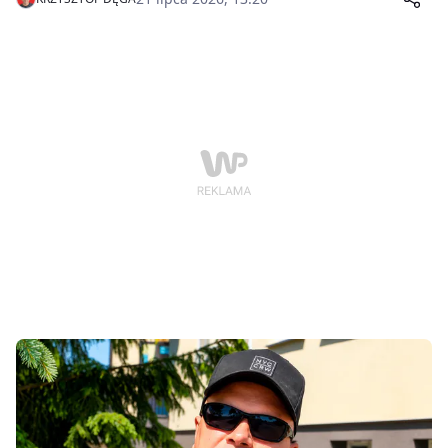
Chodzieży ujawnili aż 1800 sztuk papierosów i 1350
gramów krajanki tytoniowej bez polskich znaków
akcyzy. 66-latek nie miał szans na ucieczkę.