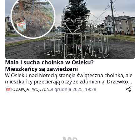
Nakło nad Notecią, który będzie miał 20 kilometrów
długości i stanie się ważnym elementem trasy łączącej
region z Bydgoszczą, Toruniem i Szczecinem.
Mała i sucha choinka w Osieku?
Mieszkańcy są zawiedzeni
W Osieku nad Notecią stanęła świąteczna choinka, ale
mieszkańcy przecierają oczy ze zdumienia. Drzewko
jest znacznie mniejsze niż w poprzednich latach, a do
9 grudnia 2025, 19:28
REDAKCJA TWOJE7DNI
tego… zasuszone. Czy gmina ponownie wykorzystała
ubiegłoroczne drzewko?