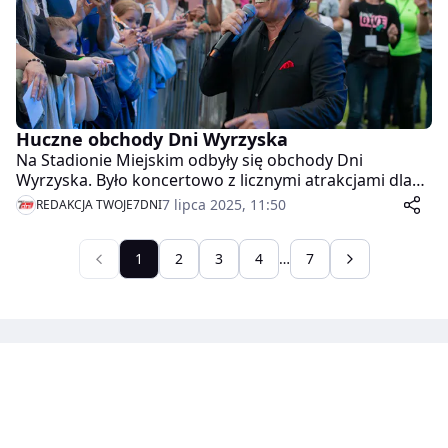
Huczne obchody Dni Wyrzyska
Na Stadionie Miejskim odbyły się obchody Dni
Wyrzyska. Było koncertowo z licznymi atrakcjami dla
dzieci i dorosłych.
7 lipca 2025, 11:50
REDAKCJA TWOJE7DNI
1
2
3
4
…
7