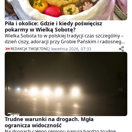
Piła i okolice: Gdzie i kiedy poświęcisz
pokarmy w Wielką Sobotę?
Wielka Sobota to w polskiej tradycji czas szczególny –
dzień ciszy, adoracji przy Grobie Pańskim i radosnego
oczekiwania, któremu towarzyszy piękny obrzęd
2 kwietnia 2026, 07:33
REDAKCJA TWOJE7DNI
błogosławieństwa pokarmów na wielkanocny stół. Jeśli
planujesz tradycyjne święcenie "święconki", sprawdź
szczegółowy harmonogram dla pilskich parafii oraz
wybranych miejscowości regionu.
Trudne warunki na drogach. Mgła
ogranicza widoczność
Na drogach całego regionu panują bardzo trudne