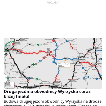
Druga jezdnia obwodnicy Wyrzyska coraz
bliżej finału!
Budowa drugiej jezdni obwodnicy Wyrzyska na drodze
ekspresowej S10 wchodzi w kolejny etap. Generalna