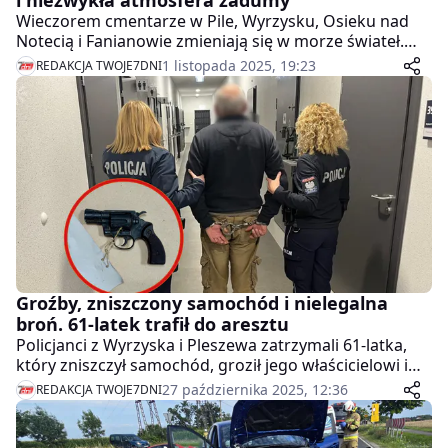
Wieczorem cmentarze w Pile, Wyrzysku, Osieku nad
Notecią i Fanianowie zmieniają się w morze świateł.
Migoczące znicze, kwiaty i stroiki tworzą niezwykły
1 listopada 2025, 19:23
REDAKCJA TWOJE7DNI
nastrój – pełen ciszy, refleksji i pamięci o tych, których
już z nami nie ma.
Groźby, zniszczony samochód i nielegalna
broń. 61-latek trafił do aresztu
Policjanci z Wyrzyska i Pleszewa zatrzymali 61-latka,
który zniszczył samochód, groził jego właścicielowi i
posiadał nielegalną broń. Mężczyzna usłyszał trzy
27 października 2025, 12:36
REDAKCJA TWOJE7DNI
zarzuty i został tymczasowo aresztowany.