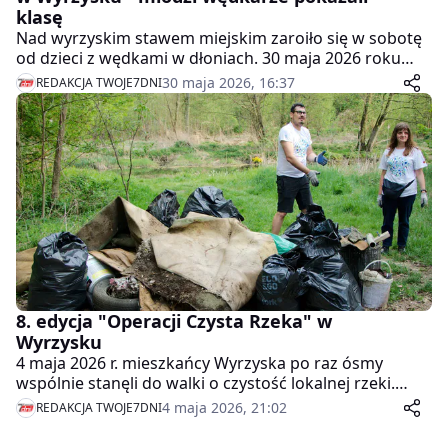
klasę
Nad wyrzyskim stawem miejskim zaroiło się w sobotę
od dzieci z wędkami w dłoniach. 30 maja 2026 roku
Polski Związek Wędkarski w Wyrzysku zorganizował
30 maja 2026, 16:37
REDAKCJA TWOJE7DNI
Zawody Wędkarskie z Okazji Dnia Dziecka -
wydarzenie, które połączyło sportową rywalizację z
rodzinnym świętowaniem.
8. edycja "Operacji Czysta Rzeka" w
Wyrzysku
4 maja 2026 r. mieszkańcy Wyrzyska po raz ósmy
wspólnie stanęli do walki o czystość lokalnej rzeki.
Tegoroczna edycja akcji objęła teren wzdłuż brzegu
4 maja 2026, 21:02
REDAKCJA TWOJE7DNI
Łobzonki – od stawu aż po Amfiteatr.