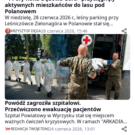
aktywnych mieszkańców do lasu pod
Polanowem
W niedzielę, 28 czerwca 2026 r., leśny parking przy
Leśniczówce Zielonagóra w Polanowie stał się
miejscem letniej odsłony cyklu sportowego "4 Pory
28 czerwca 2026, 15:46
KRZYSZTOF DĘGA
Roku Dębowa Góra". Wydarzenie zorganizował
Ośrodek Sportu i Rekreacji w Wyrzysku, oferując
uczestnikom trzy formy aktywności: bieg, marsz
Nordic Walking oraz rajd rowerowy.
Powódź zagroziła szpitalowi.
Przećwiczono ewakuację pacjentów
Szpital Powiatowy w Wyrzysku stał się miejscem
ważnych ćwiczeń kryzysowych. W ramach "ARKADIA
2026" służby sprawdzały procedury ewakuacji
24 czerwca 2026, 13:01
REDAKCJA TWOJE7DNI
pacjentów i współpracy podczas zagrożenia