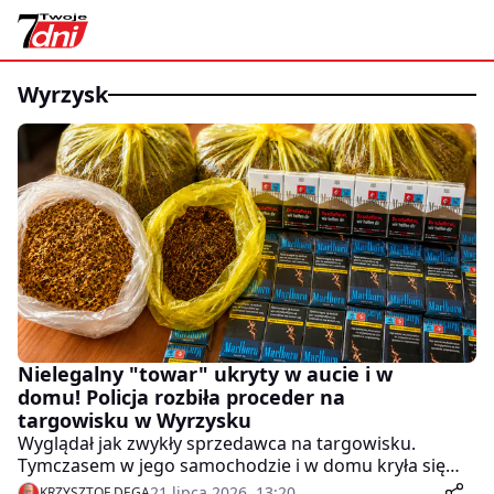
wyrzysk
Nielegalny "towar" ukryty w aucie i w
domu! Policja rozbiła proceder na
targowisku w Wyrzysku
Wyglądał jak zwykły sprzedawca na targowisku.
Tymczasem w jego samochodzie i w domu kryła się
prawdziwa skarbnica nielegalnego tytoniu. Policjanci z
21 lipca 2026, 13:20
KRZYSZTOF DĘGA