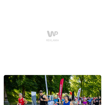
powodziowego wywołanego gwałtownym wzrostem
poziomu Łobżonki.