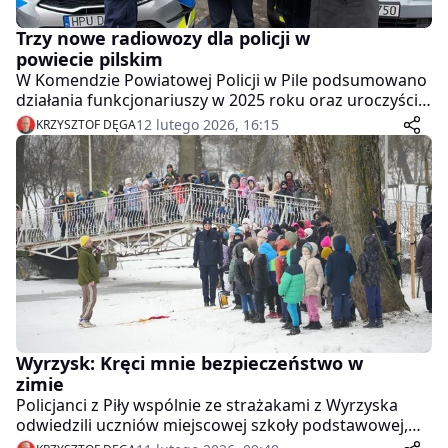
Trzy nowe radiowozy dla policji w
powiecie pilskim
W Komendzie Powiatowej Policji w Pile podsumowano
działania funkcjonariuszy w 2025 roku oraz uroczyście
przekazano trzy nowe radiowozy dla komisariatów i
12 lutego 2026, 16:15
KRZYSZTOF DĘGA
posterunku policji w powiecie pilskim. Zakup pojazdów
wsparły wspólnie Powiat Pilski oraz samorządy z
Wyrzyska, Łobżenicy, Kaczor i Wysokiej.
Wyrzysk: Kręci mnie bezpieczeństwo w
zimie
Policjanci z Piły wspólnie ze strażakami z Wyrzyska
odwiedzili uczniów miejscowej szkoły podstawowej,
aby przypomnieć im, jak bezpiecznie bawić się zimą.