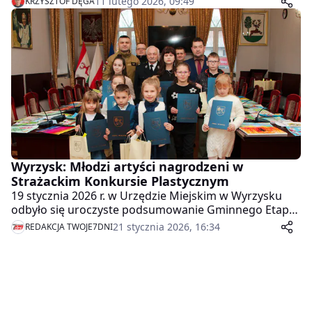
11 lutego 2026, 09:49
KRZYSZTOF DĘGA
Pokazy, rozmowy i niespodzianki miały przygotować
dzieci do zbliżających się ferii.
Wyrzysk: Młodzi artyści nagrodzeni w
Strażackim Konkursie Plastycznym
19 stycznia 2026 r. w Urzędzie Miejskim w Wyrzysku
odbyło się uroczyste podsumowanie Gminnego Etapu
Ogólnopolskiego Strażackiego Konkursu
21 stycznia 2026, 16:34
REDAKCJA TWOJE7DNI
Plastycznego. Jak co roku wydarzenie przyciągnęło
liczne grono młodych artystów, a komisja nie miała
łatwego zadania – wszystkie nadesłane prace
wyróżniały się pomysłowością, wyobraźnią i
starannością wykonania.