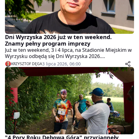
Dni Wyrzyska 2026 już w ten weekend.
Znamy pełny program imprezy
Już w ten weekend, 3 i 4 lipca, na Stadionie Miejskim w
Wyrzysku odbędą się Dni Wyrzyska 2026.
Organizatorzy przygotowali dwa dni pełne koncertów,
3 lipca 2026, 06:00
KRZYSZTOF DĘGA
w tym gwiazdy takie jak Big Cyc, Łobuzy, Anna
Wyszkoni czy Mezo. W sobotę wstęp na wydarzenie
będzie całkowicie bezpłatny.
"4 Pory Roku Dębowa Góra" przyciągnęły