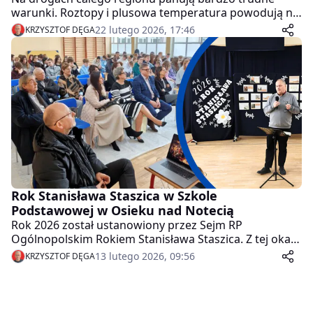
warunki. Roztopy i plusowa temperatura powodują nie
tylko podtopienia dróg ale i mgły ograniczające
22 lutego 2026, 17:46
KRZYSZTOF DĘGA
widoczność do kilkudziesięciu metrów.
Rok Stanisława Staszica w Szkole
Podstawowej w Osieku nad Notecią
Rok 2026 został ustanowiony przez Sejm RP
Ogólnopolskim Rokiem Stanisława Staszica. Z tej okazji
w Szkole Podstawowej w Osieku nad Notecią odbyło
13 lutego 2026, 09:56
KRZYSZTOF DĘGA
się niezwykłe spotkanie.