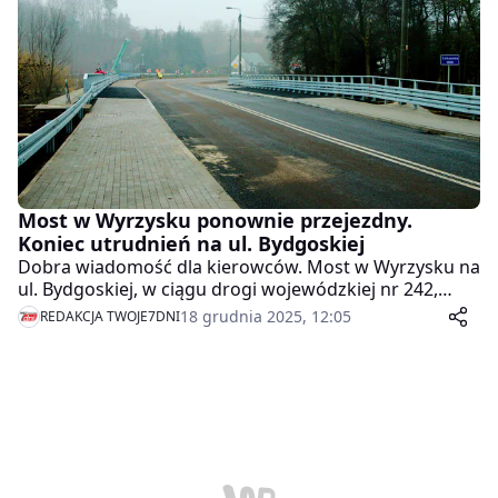
narkotyków.
Most w Wyrzysku ponownie przejezdny.
Koniec utrudnień na ul. Bydgoskiej
Dobra wiadomość dla kierowców. Most w Wyrzysku na
ul. Bydgoskiej, w ciągu drogi wojewódzkiej nr 242,
został ponownie udostępniony do ruchu. Od dziś, 18
18 grudnia 2025, 12:05
REDAKCJA TWOJE7DNI
grudnia 2025 roku, można już bez przeszkód
korzystać z przeprawy, która przez ostatnie miesiące
była zamknięta z powodu przebudowy.