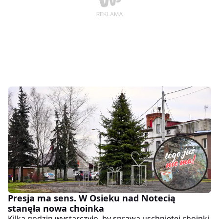
Presja ma sens. W Osieku nad Notecią
stanęła nowa choinka
Kilka godzin wystarczyło, by sprawa uschniętej choinki