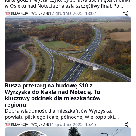
w Osieku nad Notecią znalazła szczęśliwy finał. Po
publikacji artykułu i reakcji mieszkańców władze gminy
12 grudnia 2025, 18:02
REDAKCJA TWOJE7DNI
szybko wymieniły świąteczne drzewko na nowe.
Rusza przetarg na budowę S10 z
Wyrzyska do Nakła nad Notecią. To
kluczowy odcinek dla mieszkańców
regionu
Dobra wiadomość dla mieszkańców Wyrzyska,
powiatu pilskiego i całej północnej Wielkopolski.
Generalna Dyrekcja Dróg Krajowych i Autostrad
11 grudnia 2025, 15:45
REDAKCJA TWOJE7DNI
ogłosiła przetarg na projekt i budowę nowego odcinka
drogi ekspresowej S10. Chodzi o fragment Wyrzysk –