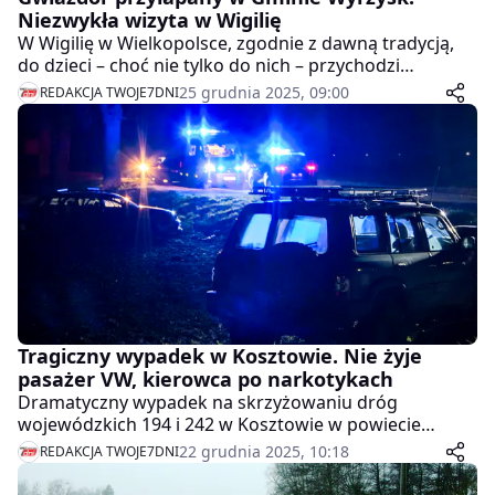
Niezwykła wizyta w Wigilię
W Wigilię w Wielkopolsce, zgodnie z dawną tradycją,
do dzieci – choć nie tylko do nich – przychodzi
Gwiazdor. To postać dobrze znana w naszym regionie,
25 grudnia 2025, 09:00
REDAKCJA TWOJE7DNI
budząca emocje, uśmiech i lekką nutę tajemnicy.
Zazwyczaj dzieci słyszą o nim z opowieści dorosłych,
czasem dostrzegają ślady jego wizyty, ale rzadko mają
okazję zobaczyć go na własne oczy. Tym razem było
inaczej.
Tragiczny wypadek w Kosztowie. Nie żyje
pasażer VW, kierowca po narkotykach
Dramatyczny wypadek na skrzyżowaniu dróg
wojewódzkich 194 i 242 w Kosztowie w powiecie
pilskim. 33-letni pasażer volkswagena passata zginął
22 grudnia 2025, 10:18
REDAKCJA TWOJE7DNI
na miejscu, a policja zatrzymała zarówno sprawcę, jak i
jednego z poszkodowanych - był pod wpływem