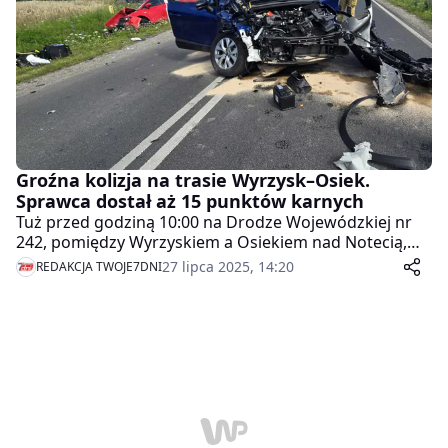
Groźna kolizja na trasie Wyrzysk–Osiek.
Sprawca dostał aż 15 punktów karnych
Tuż przed godziną 10:00 na Drodze Wojewódzkiej nr
242, pomiędzy Wyrzyskiem a Osiekiem nad Notecią,
doszło do groźnie wyglądającej kolizji z udziałem
27 lipca 2025, 14:20
REDAKCJA TWOJE7DNI
dwóch samochodów osobowych.