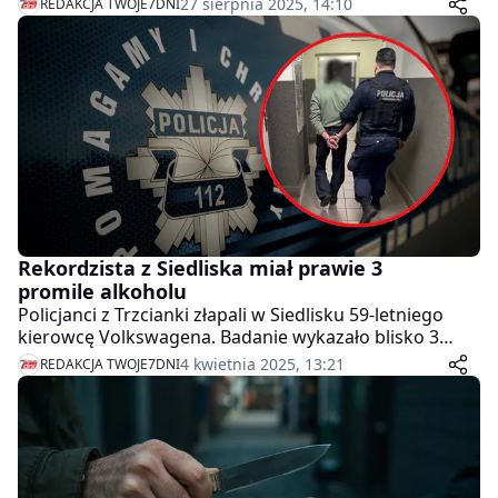
27 sierpnia 2025, 14:10
REDAKCJA TWOJE7DNI
Rekordzista z Siedliska miał prawie 3
promile alkoholu
Policjanci z Trzcianki złapali w Siedlisku 59-letniego
kierowcę Volkswagena. Badanie wykazało blisko 3
promile alkoholu w organizmie. Mężczyzna miał
4 kwietnia 2025, 13:21
REDAKCJA TWOJE7DNI
dodatkowo aktywny zakaz prowadzenia pojazdów,
nałożony za wcześniejszą jazdę po pijaku.