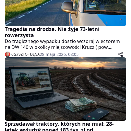
Tragedia na drodze. Nie żyje 73-letni
rowerzysta
Do tragicznego wypadku doszło wczoraj wieczorem
na DW 140 w okolicy miejscowości Krucz ( pow.
czarnkowsko-trzcianecki ). Po zderzeniu samochodu
28 maja 2026, 08:05
KRZYSZTOF DĘGA
osobowego z rowerzystą zginął 73-letni mężczyzna.
Sprzedawał traktory, których nie miał. 28-
latek wyłudził ponad 183 tys. zł od