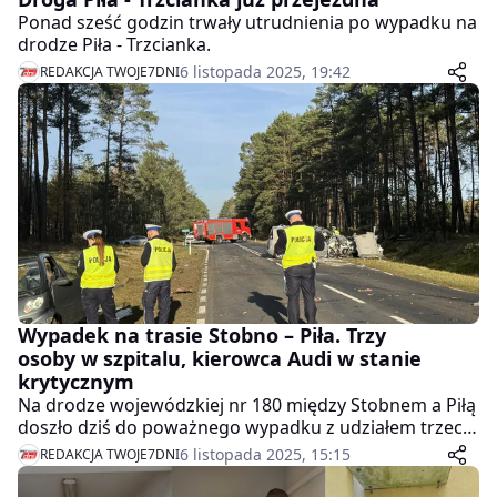
Ponad sześć godzin trwały utrudnienia po wypadku na
drodze Piła - Trzcianka.
6 listopada 2025, 19:42
REDAKCJA TWOJE7DNI
Wypadek na trasie Stobno – Piła. Trzy
osoby w szpitalu, kierowca Audi w stanie
krytycznym
Na drodze wojewódzkiej nr 180 między Stobnem a Piłą
doszło dziś do poważnego wypadku z udziałem trzech
samochodów. Wszyscy kierowcy trafili do szpitala, a
6 listopada 2025, 15:15
REDAKCJA TWOJE7DNI
stan jednego z nich jest określany jako krytyczny.