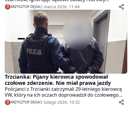
rozsądek, wsiadł za kierownicę pod wpływem
2 marca 2026, 11:44
KRZYSZTOF DĘGA
alkoholu. Zanim został zatrzymany przez policję,
doprowadził do dwóch niebezpiecznych zdarzeń, w
tym potrącenia małoletniej amazonki.
Trzcianka: Pijany kierowca spowodował
czołowe zderzenie. Nie miał prawa jazdy
Policjanci z Trzcianki zatrzymali 29-letniego kierowcę
VW, który na ich oczach doprowadził do czołowego
zderzenia z innym pojazdem. Mężczyzna był
5 lutego 2026, 10:32
KRZYSZTOF DĘGA
kompletnie pijany i nie miał prawa jazdy. Sprawa trafi
do sądu.