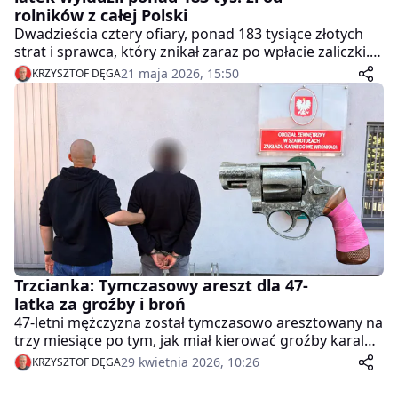
rolników z całej Polski
Dwadzieścia cztery ofiary, ponad 183 tysiące złotych
strat i sprawca, który znikał zaraz po wpłacie zaliczki.
Za kratkami wylądował 28-latek z Warszawy - a to
21 maja 2026, 15:50
KRZYSZTOF DĘGA
może nie być koniec tej historii.
Trzcianka: Tymczasowy areszt dla 47-
latka za groźby i broń
47-letni mężczyzna został tymczasowo aresztowany na
trzy miesiące po tym, jak miał kierować groźby karalne
wobec partnera swojej byłej partnerki. Policja
29 kwietnia 2026, 10:26
KRZYSZTOF DĘGA
zabezpieczyła przy nim broń gazową i amunicję.