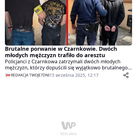
Brutalne porwanie w Czarnkowie. Dwóch
młodych mężczyzn trafiło do aresztu
Policjanci z Czarnkowa zatrzymali dwóch młodych
mężczyzn, którzy dopuścili się wyjątkowo brutalnego
przestępstwa. 17- i 18-latek bezprawnie pozbawili
15 września 2025, 12:17
REDAKCJA TWOJE7DNI
wolności mieszkańca powiatu, zakuli go w kajdanki, a
następnie przez kilka godzin bili, kopali, dusili i grozili
mu śmiercią. Pokrzywdzony był przewożony
samochodem, w którym sprawcy stosowali wobec
niego różne akty przemocy.