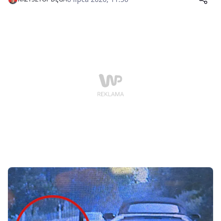
ani rozłożyć skrzydeł, dlatego trafi na specjalistyczne
leczenie do Dzikiego SOR-u w Poznaniu.