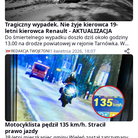
Tragiczny wypadek. Nie żyje kierowca 19-
letni kierowca Renault - AKTUALIZACJA
Do śmiertelnego wypadku doszło dziś około godziny
13.00 na drodze powiatowej w rejonie Tarnówka. W
wyniku czołowego zderzenia dwóch samochodów
1 kwietnia 2026, 18:07
REDAKCJA TWOJE7DNI
osobowych zginął 19-latek kierujący Renault.
Motocyklista pędził 135 km/h. Stracił
prawo jazdy
38-letni mieszkaniec gminy Wieleń został zatrzymany