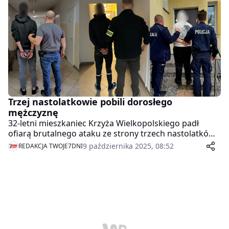
Trzej nastolatkowie pobili dorosłego
mężczyznę
32-letni mieszkaniec Krzyża Wielkopolskiego padł
ofiarą brutalnego ataku ze strony trzech nastolatków.
Sprawcy, w wieku 16 i 17 lat, zostali już zatrzymani
9 października 2025, 08:52
REDAKCJA TWOJE7DNI
przez miejscowych policjantów.