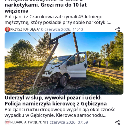
narkotykami. Grozi mu do 10 lat
więzienia
Policjanci z Czarnkowa zatrzymali 43-letniego
mężczyznę, który posiadał przy sobie narkotyki:
mefedron, amfetaminę oraz gotówkę w kwocie 18 500
10 czerwca 2026, 11:40
KRZYSZTOF DĘGA
złotych. Teraz grozi mu kara do 10 lat pozbawienia
wolności.
Uderzył w słup, wywołał pożar i uciekł.
Policja namierzyła kierowcę z Gębiczyna
Policjanci ruchu drogowego wyjaśniają okoliczności
wypadku w Gębiczynie. Kierowca samochodu
dostawczego uderzył kolejno w bariery ochronne,
1 czerwca 2026, 07:59
REDAKCJA TWOJE7DNI
znak drogowy i słup energetyczny - po wszystkim