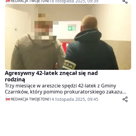
18 listopada 2025, 09:39
REDAKCJA TWOJE7DNI
który w sobotę rano wyjechał na grzyby i do tej pory
nie wrócił do domu. Zgłoszenie o zaginięciu wpłynęło
do służb dopiero w niedzielę, co dodatkowo utrudnia
ustalenie dokładnego kierunku, w którym mógł się
oddalić.
Agresywny 42-latek znęcał się nad
rodziną
Trzy miesiące w areszcie spędzi 42-latek z Gminy
Czarnków, który pomimo prokuratorskiego zakazu
zbliżania znów naruszył spokój swoich najbliższych i
14 listopada 2025, 09:45
REDAKCJA TWOJE7DNI
zdemolował mieszkanie.