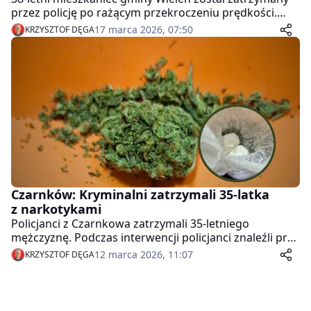
przez policję po rażącym przekroczeniu prędkości.
Jechał aż 135 km/h w miejscu, gdzie obowiązywało
17 marca 2026, 07:50
KRZYSZTOF DĘGA
ograniczenie do 60 km/h. Sprawa zakończyła się
wysokim mandatem i utratą prawa jazdy.
Czarnków: Kryminalni zatrzymali 35-latka
z narkotykami
Policjanci z Czarnkowa zatrzymali 35-letniego
mężczyznę. Podczas interwencji policjanci znaleźli przy
nim amfetaminę oraz marihuanę.
12 marca 2026, 11:07
KRZYSZTOF DĘGA