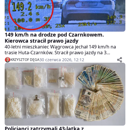
149 km/h na drodze pod Czarnkowem.
Kierowca stracił prawo jazdy
40-letni mieszkaniec Wągrowca jechał 149 km/h na
trasie Huta-Czarnków. Stracił prawo jazdy na 3
miesiące i zapłaci 1500 zł mandatu.
30 czerwca 2026, 12:12
KRZYSZTOF DĘGA
Policjanci zatrzymali 43-latka z