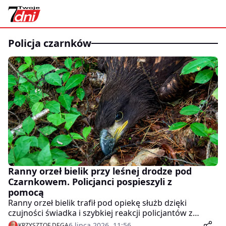
policja czarnków
Ranny orzeł bielik przy leśnej drodze pod
Czarnkowem. Policjanci pospieszyli z
pomocą
Ranny orzeł bielik trafił pod opiekę służb dzięki
czujności świadka i szybkiej reakcji policjantów z
Czarnkowa. Osłabiony ptak nie potrafił się poruszać
6 lipca 2026, 11:56
KRZYSZTOF DĘGA