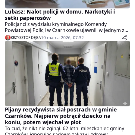
Lubasz: Nalot policji w domu. Narkotyki i
setki papierosów
Policjanci z wydziału kryminalnego Komendy
Powiatowej Policji w Czarnkowie ujawnili w jednym z
domów znaczne ilości środków odurzających i
10 marca 2026, 07:32
KRZYSZTOF DĘGA
substancji psychotropowych. Funkcjonariusze
zabezpieczyli m.in. susz roślinny, mefedron oraz
tabletki ecstasy. Na miejscu znaleziono także
nielegalne papierosy bez polskich znaków akcyzy oraz
gotówkę.
Pijany recydywista siał postrach w gminie
Czarnków. Najpierw potrącił dziecko na
koniu, potem wjechał w płot
To cud, że nikt nie zginął. 62-letni mieszkaniec gminy
Czarnków, ignorując sądowe zakazy i zdrowy