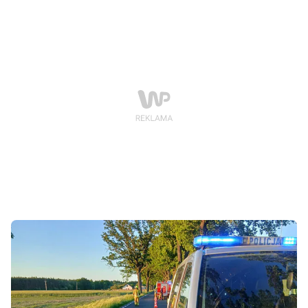
odjechał z miejsca zdarzenia. Na miejscu wybuchł
pożar trawy.