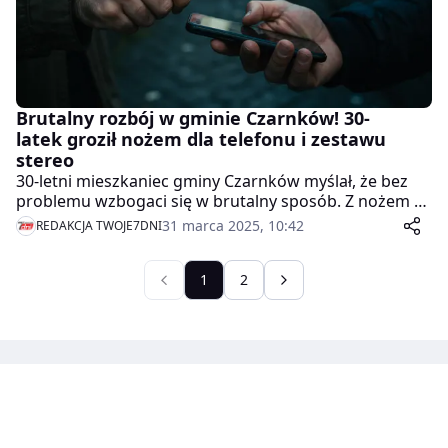
Brutalny rozbój w gminie Czarnków! 30-
latek groził nożem dla telefonu i zestawu
stereo
30-letni mieszkaniec gminy Czarnków myślał, że bez
problemu wzbogaci się w brutalny sposób. Z nożem w
ręku groził innemu mężczyźnie, żądając telefonu
31 marca 2025, 10:42
REDAKCJA TWOJE7DNI
komórkowego i zestawu stereo. Jednak już tego
samego dnia wpadł w ręce policji!
1
2