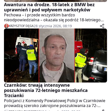
Awantura na drodze. 18-latek z BMW bez
uprawnień i pod wpływem narkotyków
Pechowa – i przede wszystkim bardzo
nieodpowiedzialna – okazała się podróż 18-letniego
kierowcy BMW, który wpadł w ręce policjantów ruchu
28 stycznia 2026, 08:19
KRZYSZTOF DĘGA
drogowego z Czarnkowa. Młody mężczyzna nie
posiadał prawa jazdy, a przeprowadzone badanie
wstępne wykazało obecność narkotyków w jego
organizmie.
Czarnków: trwają intensywne
poszukiwania 72-letniego mieszkańca
Trzcianki
Policjanci z Komendy Powiatowej Policji w Czarnkowie
prowadzą szeroko zakrojone poszukiwania za 72-
letnim Bogusławem Górskim, mieszkańcem Trzcianki,