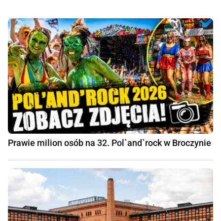
Prawie milion osób na 32. Pol`and`rock w Broczynie