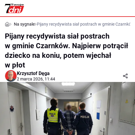
Na sygnale
Pijany recydywista siał postrach w gminie Czarnków.
Pijany recydywista siał postrach
w gminie Czarnków. Najpierw potrącił
dziecko na koniu, potem wjechał
w płot
Krzysztof Dęga
2 marca 2026, 11:44