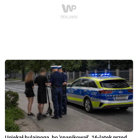
Uciekał hulajnogą, bo 'spanikował'. 16-latek przed