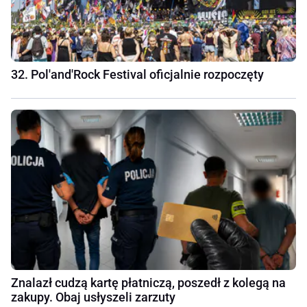
32. Pol'and'Rock Festival oficjalnie rozpoczęty
Znalazł cudzą kartę płatniczą, poszedł z kolegą na
zakupy. Obaj usłyszeli zarzuty