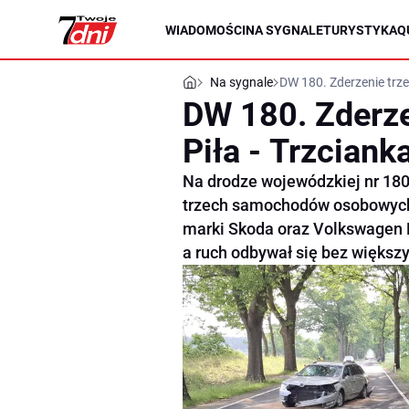
WIADOMOŚCI
NA SYGNALE
TURYSTYKA
Q
Na sygnale
DW 180. Zderzenie trzec
DW 180. Zderzen
Piła - Trzciank
Na drodze wojewódzkiej nr 180 
trzech samochodów osobowych.
marki Skoda oraz Volkswagen P
a ruch odbywał się bez większy