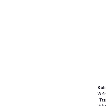
Kol
W śr
i
Trz