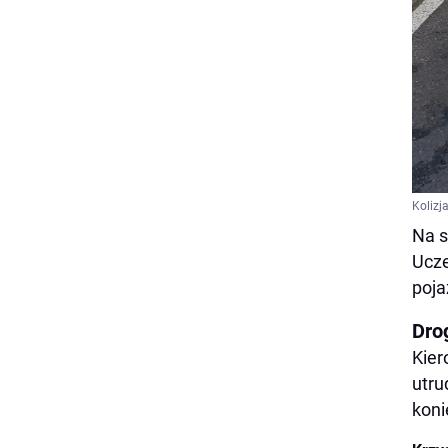
Kolizj
Na s
Ucze
poja
Dro
Kier
utru
koni