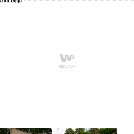
sztof Dęga