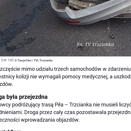
a DW 180
© Twoje7dni | TVL Trzcianka
zczęście mimo udziału trzech samochodów w zdarzeniu ni
stnicy kolizji nie wymagali pomocy medycznej, a uszkod
zdów.
ga była przejezdna
owcy podróżujący trasą Piła – Trzcianka nie musieli licz
dnieniami. Droga przez cały czas pozostawała przejezdn
eczności wprowadzania objazdów.