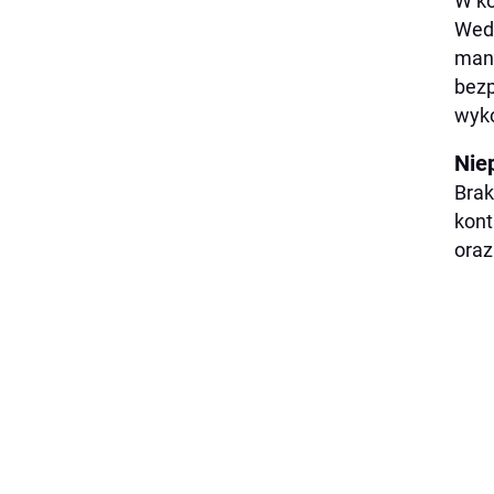
W ko
Wedł
mane
bezp
wyk
Nie
Brak
kont
oraz