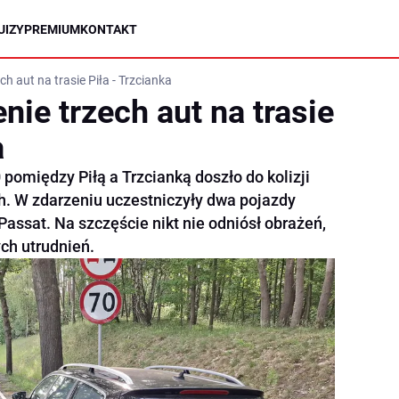
UIZY
PREMIUM
KONTAKT
h aut na trasie Piła - Trzcianka
ie trzech aut na trasie
a
pomiędzy Piłą a Trzcianką doszło do kolizji
 W zdarzeniu uczestniczyły dwa pojazdy
assat. Na szczęście nikt nie odniósł obrażeń,
ch utrudnień.