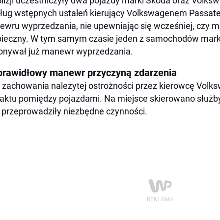
lizji uczestniczyły dwa pojazdy marki Skoda oraz Volks
ug wstępnych ustaleń kierujący Volkswagenem Passate
wru wyprzedzania, nie upewniając się wcześniej, czy m
ieczny. W tym samym czasie jeden z samochodów mark
onywał już manewr wyprzedzania.
prawidłowy manewr przyczyną zdarzenia
 zachowania należytej ostrożności przez kierowcę Volk
aktu pomiędzy pojazdami. Na miejsce skierowano służby,
 przeprowadziły niezbędne czynności.