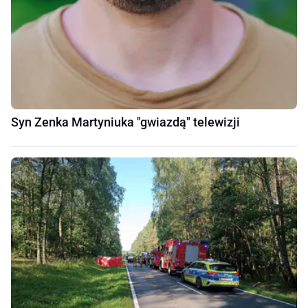
Syn Zenka Martyniuka "gwiazdą" telewizji