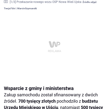
[
1
/3]
Przekazanie nowego wozu OSP Nowa Wieś Ujska
Źródło zdjęć:
Twoje7dni | MarcinSzymanski
Wsparcie z gminy i ministerstwa
Zakup samochodu został sfinansowany z dwóch
źródeł.
700 tysięcy złotych
pochodziło z
budżetu
Urzędu Miejskiego w Ujściu
, natomiast
500 tysięcy