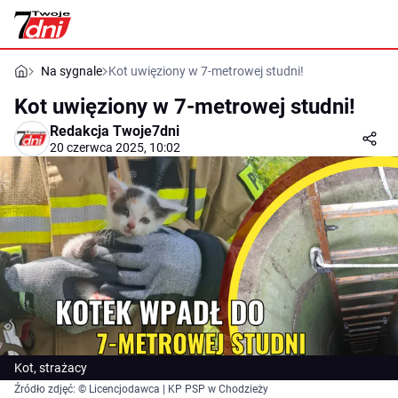
Na sygnale
Kot uwięziony w 7-metrowej studni!
Kot uwięziony w 7-metrowej studni!
Redakcja Twoje7dni
20 czerwca 2025, 10:02
Kot, strażacy
Źródło zdjęć: © Licencjodawca | KP PSP w Chodzieży