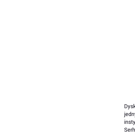
Dysk
jedn
inst
Serh