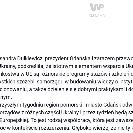
sandra Dulkiewicz, prezydent Gdańska i zarazem przewo
Ukrainy, podkreśliła, że istotnym elementem wsparcia Ukr
nkostwa w UE są różnorakie programy stażów i szkoleń d
stkich szczebli samorządu w budowaniu wiedzy o instytu
cjonowaniu, a także dzielenie się dobrymi praktykami i
lnym.
rzyszłym tygodniu region pomorski i miasto Gdańsk odw
rządów z różnych części Ukrainy i przez tydzień będą s
 Europejskiej. To jest rodzaj współpracy, która jest zaws
c w kontekście rozszerzenia. Głęboko wierzę, że nie tylk