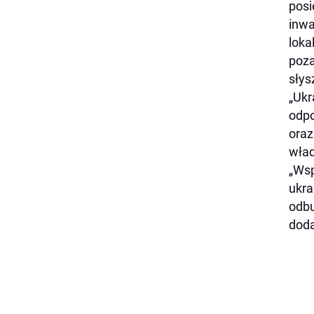
posi
inwa
loka
poza
słys
„
Ukr
odpo
oraz
wład
„Wsp
ukra
odbu
doda