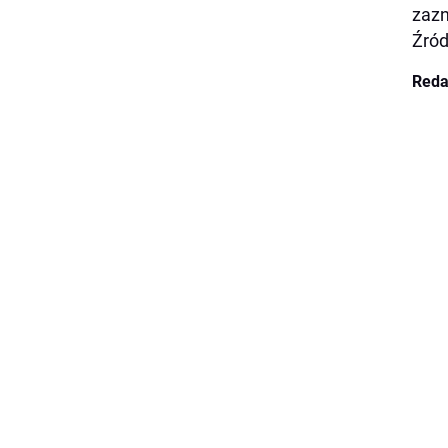
zazn
Źród
Reda