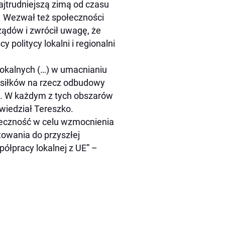
ajtrudniejszą zimą od czasu
”. Wezwał też społeczności
ządów i zwrócił uwagę, że
politycy lokalni i regionalni
 lokalnych (…) w umacnianiu
ysiłków na rzecz odbudowy
ej. W każdym z tych obszarów
wiedział Tereszko.
łeczność w celu wzmocnienia
otowania do przyszłej
ółpracy lokalnej z UE” –