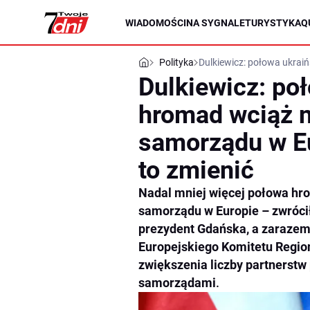
WIADOMOŚCI
NA SYGNALE
TURYSTYKA
Q
Polityka
Dulkiewicz: połowa ukrai
Dulkiewicz: po
hromad wciąż n
samorządu w Eu
to zmienić
Nadal mniej więcej połowa hr
samorządu w Europie – zwróci
prezydent Gdańska, a zarazem
Europejskiego Komitetu Region
zwiększenia liczby partnerstw
samorządami
.