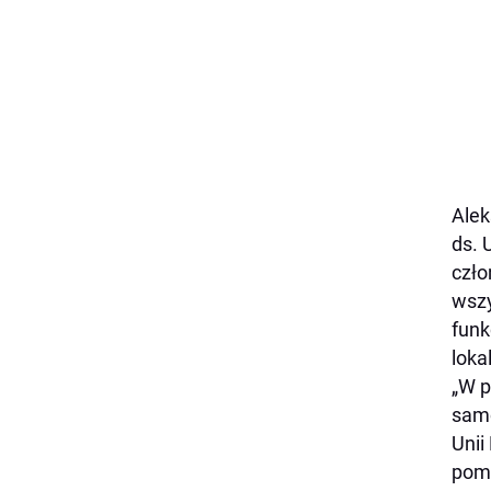
Alek
ds. 
czło
wszy
funk
loka
„
W p
samo
Unii
pomo