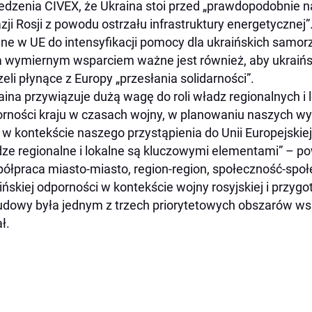
edzenia CIVEX, że Ukraina stoi przed „prawdopodobnie n
zji Rosji z powodu ostrzału infrastruktury energetycznej
lne w UE do intensyfikacji pomocy dla ukraińskich samor
 wymiernym wsparciem ważne jest również, aby ukraińscy 
zeli płynące z Europy „przesłania solidarności”.
aina przywiązuje dużą wagę do roli władz regionalnych i
rności kraju w czasach wojny, w planowaniu naszych w
 w kontekście naszego przystąpienia do Unii Europejski
ze regionalne i lokalne są kluczowymi elementami” – po
ółpraca miasto-miasto, region-region, społeczność-spo
ińskiej odporności w kontekście wojny rosyjskiej i przyg
dowy była jednym z trzech priorytetowych obszarów wsp
ł.