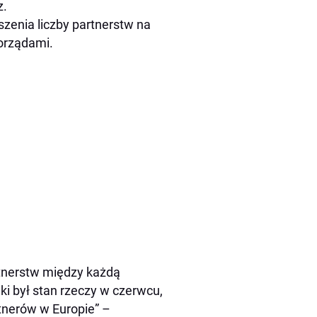
z.
zenia liczby partnerstw na
orządami.
tnerstw między każdą
ki był stan rzeczy w czerwcu,
tnerów w Europie” –