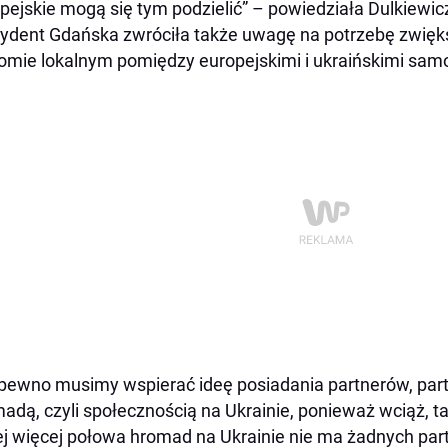
pejskie mogą się tym podzielić” – powiedziała Dulkiewic
ydent Gdańska zwróciła także uwagę na potrzebę zwięks
omie lokalnym pomiędzy europejskimi i ukraińskimi sam
pewno musimy wspierać ideę posiadania partnerów, par
adą, czyli społecznością na Ukrainie, ponieważ wciąż, ta
j więcej połowa hromad na Ukrainie nie ma żadnych par