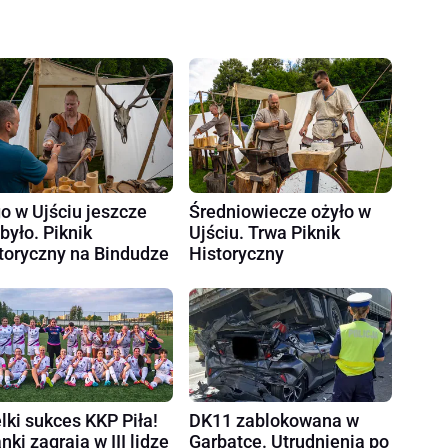
o w Ujściu jeszcze
Średniowiecze ożyło w
 było. Piknik
Ujściu. Trwa Piknik
toryczny na Bindudze
Historyczny
lki sukces KKP Piła!
DK11 zablokowana w
nki zagrają w III lidze
Garbatce. Utrudnienia po