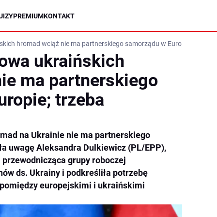
UIZY
PREMIUM
KONTAKT
ńskich hromad wciąż nie ma partnerskiego samorządu w Europie; trzeba t
łowa ukraińskich
ie ma partnerskiego
ropie; trzeba
omad na Ukrainie nie ma partnerskiego
ła uwagę Aleksandra Dulkiewicz (PL/EPP),
 przewodnicząca grupy roboczej
ów ds. Ukrainy i podkreśliła potrzebę
 pomiędzy europejskimi i ukraińskimi