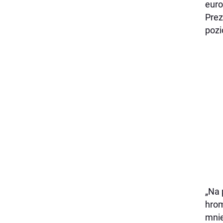
euro
Prez
pozi
„
Na 
hrom
mnie