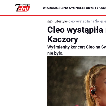
WIADOMOŚCI
NA SYGNALE
TURYSTYKA
Q
Lifestyle
Cleo wystąpiła na Święci
Cleo wystąpiła
Kaczory
Wyśmienity koncert Cleo na Św
nie było.