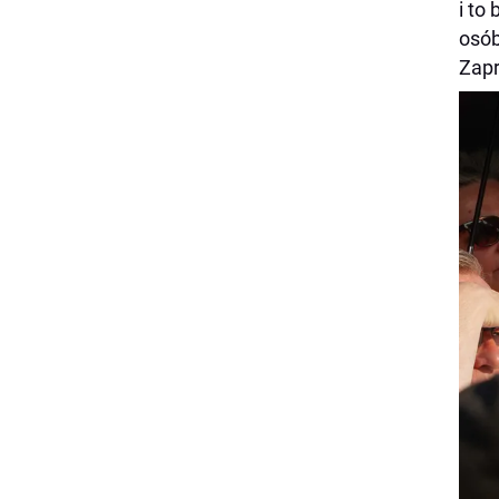
i to
osób
Zapr