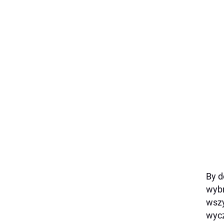
By d
wybr
wszy
wycz