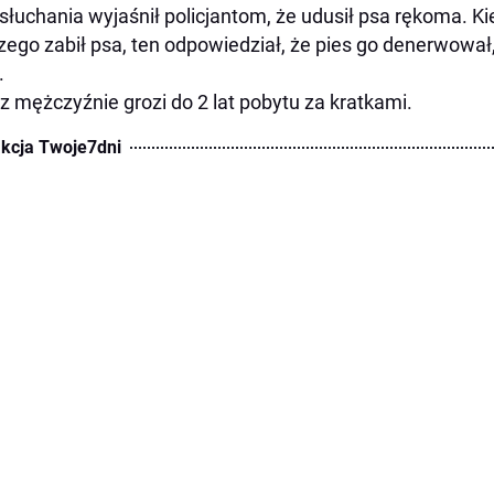
słuchania wyjaśnił policjantom, że udusił psa rękoma. Kie
zego zabił psa, ten odpowiedział, że pies go denerwował
.
z mężczyźnie grozi do 2 lat pobytu za kratkami.
kcja Twoje7dni