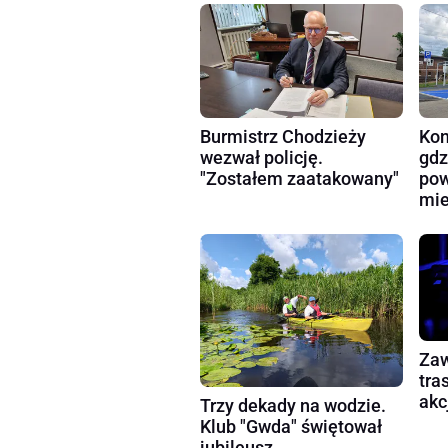
Burmistrz Chodzieży
Kon
wezwał policję.
gdz
"Zostałem zaatakowany"
pow
mie
Zaw
tra
akc
Trzy dekady na wodzie.
Klub "Gwda" świętował
jubileusz