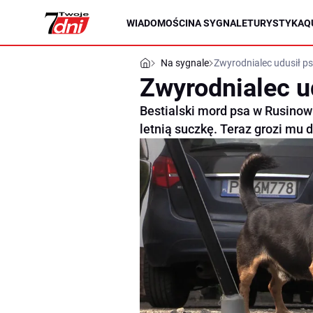
WIADOMOŚCI
NA SYGNALE
TURYSTYKA
Q
Na sygnale
Zwyrodnialec udusił p
Zwyrodnialec u
Bestialski mord psa w Rusinowi
letnią suczkę. Teraz grozi mu 