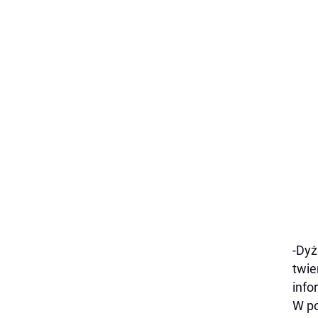
-Dyż
twie
info
W po