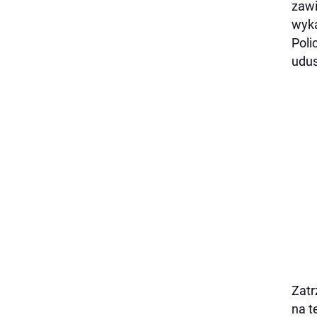
zawi
wyka
Poli
udus
Zatr
na t