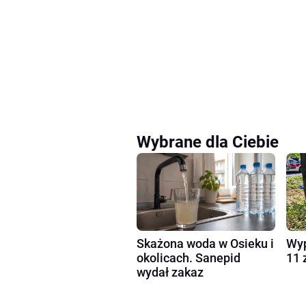
Wybrane dla Ciebie
Skażona woda w Osieku i
Wyp
okolicach. Sanepid
11 
wydał zakaz