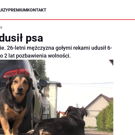
UIZY
PREMIUM
KONTAKT
sa
dusił psa
e. 26-letni mężczyzna gołymi rekami udusił 6-
do 2 lat pozbawienia wolności.