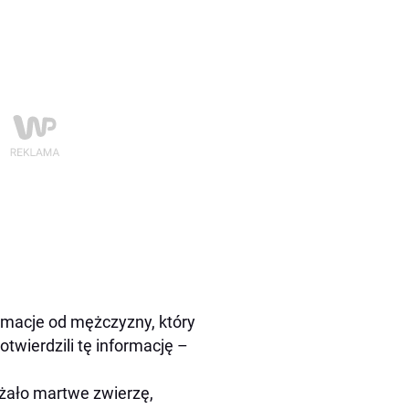
ormacje od mężczyzny, który
potwierdzili tę informację –
żało martwe zwierzę,