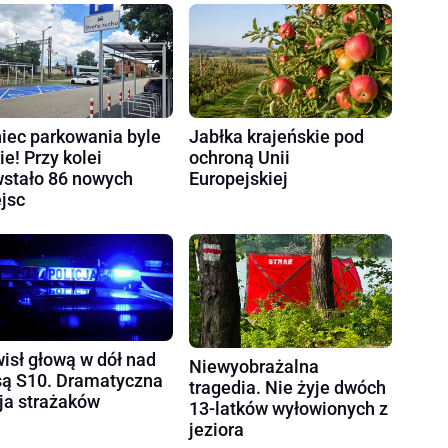
iec parkowania byle
Jabłka krajeńskie pod
ie! Przy kolei
ochroną Unii
stało 86 nowych
Europejskiej
jsc
isł głową w dół nad
Niewyobrażalna
są S10. Dramatyczna
tragedia. Nie żyje dwóch
ja strażaków
13-latków wyłowionych z
jeziora