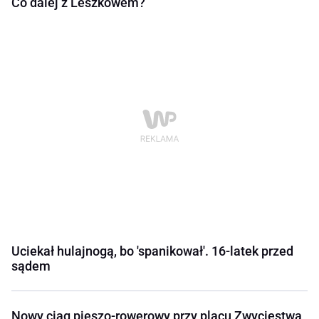
Co dalej z Leszkowem?
Uciekał hulajnogą, bo 'spanikował'. 16-latek przed
sądem
Nowy ciąg pieszo-rowerowy przy placu Zwycięstwa