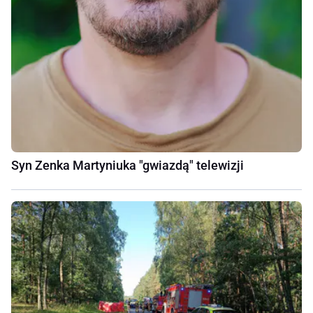
Syn Zenka Martyniuka "gwiazdą" telewizji