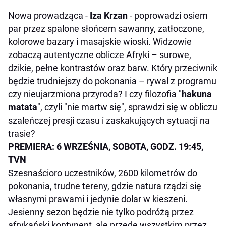
Nowa prowadząca -
Iza Krzan
- poprowadzi osiem
par przez spalone słońcem sawanny, zatłoczone,
kolorowe bazary i masajskie wioski. Widzowie
zobaczą autentyczne oblicze Afryki – surowe,
dzikie, pełne kontrastów oraz barw. Który przeciwnik
będzie trudniejszy do pokonania – rywal z programu
czy nieujarzmiona przyroda? I czy filozofia "
hakuna
matata
", czyli "nie martw się", sprawdzi się w obliczu
szaleńczej presji czasu i zaskakujących sytuacji na
trasie?
PREMIERA: 6 WRZEŚNIA, SOBOTA, GODZ. 19:45,
TVN
Szesnaścioro uczestników, 2600 kilometrów do
pokonania, trudne tereny, gdzie natura rządzi się
własnymi prawami i jedynie dolar w kieszeni.
Jesienny sezon będzie nie tylko podróżą przez
afrykański kontynent, ale przede wszystkim przez