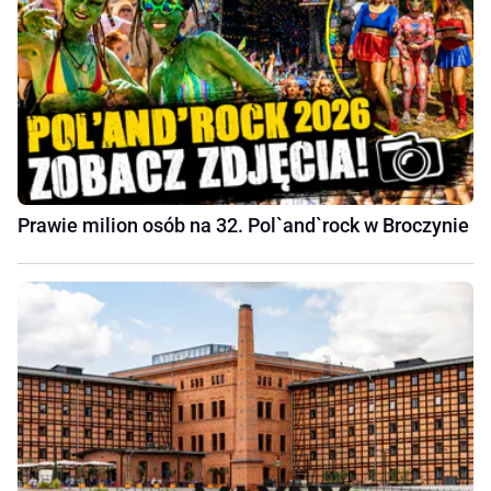
Prawie milion osób na 32. Pol`and`rock w Broczynie