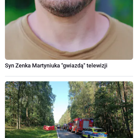
Syn Zenka Martyniuka "gwiazdą" telewizji