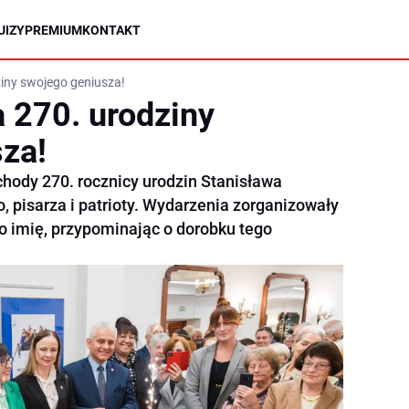
UIZY
PREMIUM
KONTAKT
ziny swojego geniusza!
a 270. urodziny
za!
chody 270. rocznicy urodzin Stanisława
 pisarza i patrioty. Wydarzenia zorganizowały
o imię, przypominając o dorobku tego