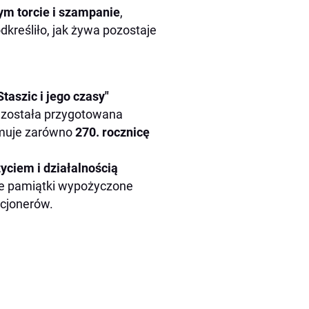
m torcie i szampanie
,
reśliło, jak żywa pozostaje
taszic i jego czasy"
 została przygotowana
jmuje zarówno
270. rocznicę
yciem i działalnością
cenne pamiątki wypożyczone
cjonerów.