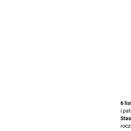
6 li
i pa
Stas
rocz