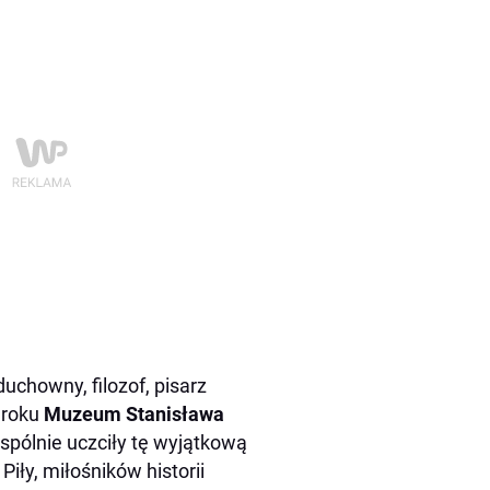
uchowny, filozof, pisarz
5 roku
Muzeum Stanisława
pólnie uczciły tę wyjątkową
ły, miłośników historii