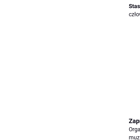
Stas
czło
Zap
Orga
muze