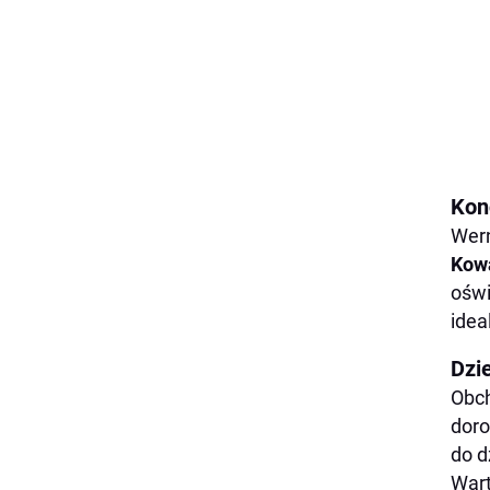
Kon
Wern
Kowa
oświ
idea
Dzi
Obch
doro
do d
Wart