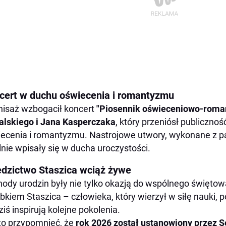
cert w duchu oświecenia i romantyzmu
isaż wzbogacił koncert
"Piosennik oświeceniowo-roma
lskiego i Jana Kasperczaka
, który przeniósł publiczno
ecenia i romantyzmu. Nastrojowe utwory, wykonane z pa
lnie wpisały się w ducha uroczystości.
edzictwo Staszica wciąż żywe
ody urodzin były nie tylko okazją do wspólnego świętowan
bkiem Staszica – człowieka, który wierzył w siłę nauki, p
ziś inspirują kolejne pokolenia.
o przypomnieć, że
rok 2026 został ustanowiony przez 