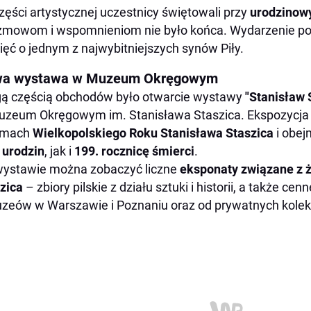
zęści artystycznej uczestnicy świętowali przy
urodzinowy
zmowom i wspomnieniom nie było końca. Wydarzenie podk
ęć o jednym z najwybitniejszych synów Piły.
a wystawa w Muzeum Okręgowym
ą częścią obchodów było otwarcie wystawy
"Stanisław S
zeum Okręgowym im. Stanisława Staszica. Ekspozycja
amach
Wielkopolskiego Roku Stanisława Staszica
i obe
 urodzin
, jak i
199. rocznicę śmierci
.
ystawie można zobaczyć liczne
eksponaty związane z ż
zica
– zbiory pilskie z działu sztuki i historii, a także 
zeów w Warszawie i Poznaniu oraz od prywatnych kolek