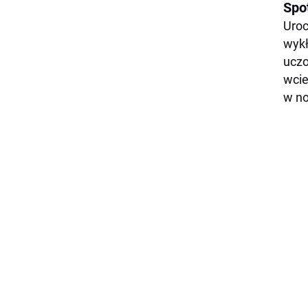
Spo
Uroc
wyk
uczo
wcie
w no