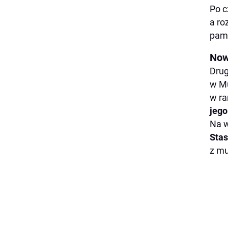
Po c
a ro
pami
Now
Drug
w Mu
w r
jego
Na w
Stas
z mu