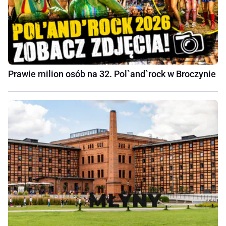
Prawie milion osób na 32. Pol`and`rock w Broczynie