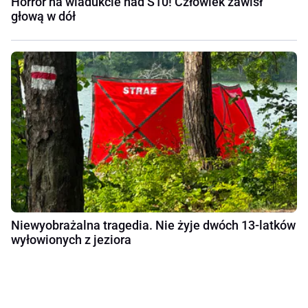
Horror na wiadukcie nad S10! Człowiek zawisł
głową w dół
Niewyobrażalna tragedia. Nie żyje dwóch 13-latków
wyłowionych z jeziora