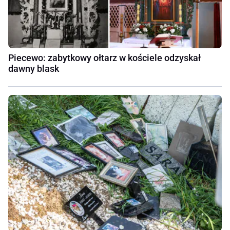
Piecewo: zabytkowy ołtarz w kościele odzyskał
dawny blask