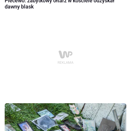
Piecewo: zabytkowy ołtarz w kościele odzyskał
dawny blask