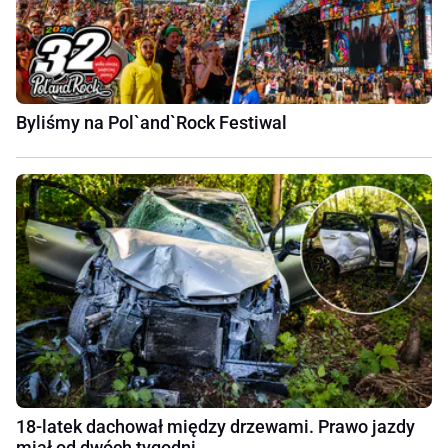
Byliśmy na Pol`and`Rock Festiwal
18-latek dachował między drzewami. Prawo jazdy
miał od dwóch tygodni