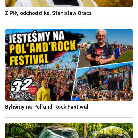
Z Piły odchodzi ks. Stanisław Oracz
Byliśmy na Pol`and`Rock Festiwal