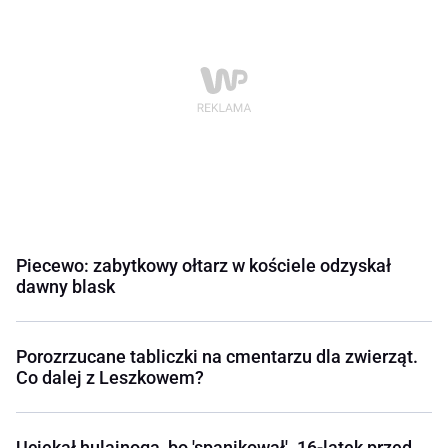
Piecewo: zabytkowy ołtarz w kościele odzyskał
dawny blask
Porozrzucane tabliczki na cmentarzu dla zwierząt.
Co dalej z Leszkowem?
Uciekał hulajnogą, bo 'spanikował'. 16-latek przed