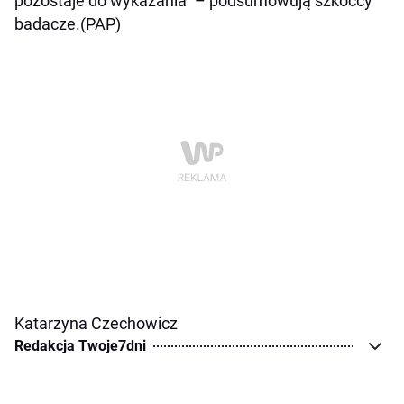
pozostaje do wykazania” – podsumowują szkoccy
badacze.(PAP)
Katarzyna Czechowicz
Redakcja Twoje7dni