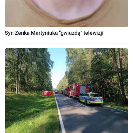
Syn Zenka Martyniuka "gwiazdą" telewizji