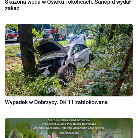
Skażona woda w Osieku i okolicach. Sanepid wydał
zakaz
Wypadek w Dobrzycy. DK 11 zablokowana