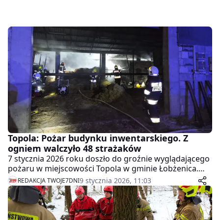
Topola: Pożar budynku inwentarskiego. Z
ogniem walczyło 48 strażaków
7 stycznia 2026 roku doszło do groźnie wyglądającego
pożaru w miejscowości Topola w gminie Łobżenica.
Ogień pojawił się w budynku inwentarskim, w którym
9 stycznia 2026, 11:03
REDAKCJA TWOJE7DNI
znajdowały się zwierzęta. Na szczęście nikt nie został
ranny, a zwierzęta udało się w porę ewakuować.