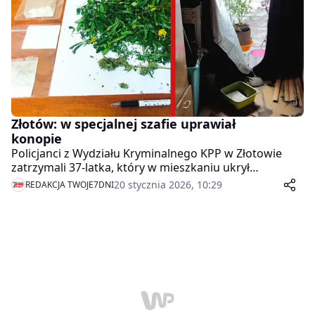
Złotów: w specjalnej szafie uprawiał
konopie
Policjanci z Wydziału Kryminalnego KPP w Złotowie
zatrzymali 37-latka, który w mieszkaniu ukrył
narkotyki, a w specjalnie przygotowanej szafie
20 stycznia 2026, 10:29
REDAKCJA TWOJE7DNI
namiotowej uprawiał konopie indyjskie.