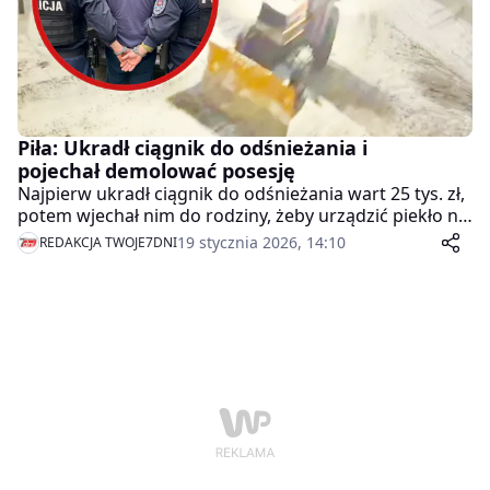
Piła: Ukradł ciągnik do odśnieżania i
pojechał demolować posesję
Najpierw ukradł ciągnik do odśnieżania wart 25 tys. zł,
potem wjechał nim do rodziny, żeby urządzić piekło na
posesji – awantura, groźby i demolka. 29-letni pilanin,
19 stycznia 2026, 14:10
REDAKCJA TWOJE7DNI
który od miesięcy ma na pieńku z prawem, tym razem
skończył w areszcie.