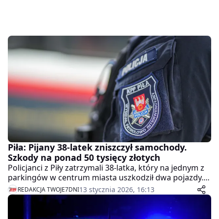
Piła: Pijany 38-latek zniszczył samochody.
Szkody na ponad 50 tysięcy złotych
Policjanci z Piły zatrzymali 38-latka, który na jednym z
parkingów w centrum miasta uszkodził dwa pojazdy.
Wartość strat przekroczyła kwotę 50 tysięcy złotych.
13 stycznia 2026, 16:13
REDAKCJA TWOJE7DNI
Teraz grozi mu do 5 lat pobytu za kratkami.