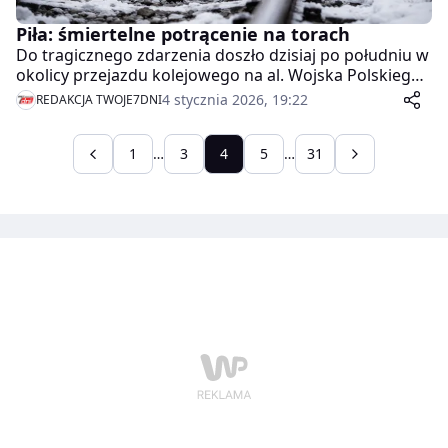
Piła: śmiertelne potrącenie na torach
Do tragicznego zdarzenia doszło dzisiaj po południu w
okolicy przejazdu kolejowego na al. Wojska Polskiego
w Pile. Nie żyje młoda kobieta.
4 stycznia 2026, 19:22
REDAKCJA TWOJE7DNI
1
…
3
4
5
…
31