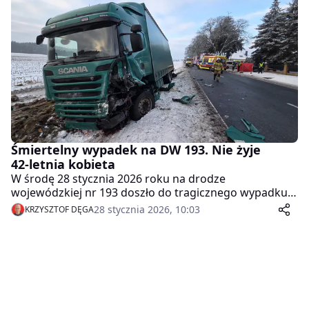
ciężarowym DAF-em z naczepą nie dostosował
prędkości do panujących warunków drogowych.
Pojazd wypadł z jezdni i zjechał do rowu.
Śmiertelny wypadek na DW 193. Nie żyje
42-letnia kobieta
W środę 28 stycznia 2026 roku na drodze
wojewódzkiej nr 193 doszło do tragicznego wypadku.
Samochód osobowy zderzył się czołowo z ciężarówką.
28 stycznia 2026, 10:03
KRZYSZTOF DĘGA
Zginęła 42-letnia kobieta, a dwoje małych dzieci trafiło
do szpitala.