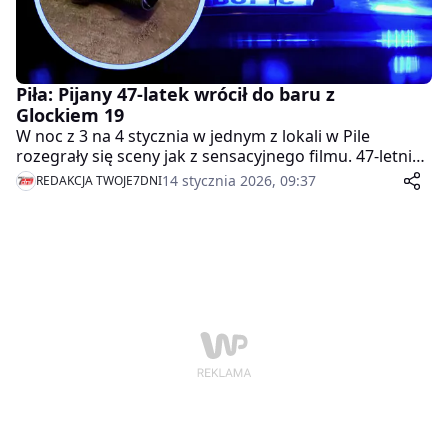
Piła: Pijany 47-latek wrócił do baru z
Glockiem 19
W noc z 3 na 4 stycznia w jednym z lokali w Pile
rozegrały się sceny jak z sensacyjnego filmu. 47-letni
Pilanin, wyrzucony z sali za zakłócanie spokoju, wrócił
14 stycznia 2026, 09:37
REDAKCJA TWOJE7DNI
tam z naładowanym pistoletem Glock 19. Miał w
magazynku ostrą amunicję, w płucach prawie 1,5
promila, a na celowniku… ochroniarza. Dziś siedzi w
areszcie, a za groźby z bronią w ręku grozi mu do 3 lat
więzienia.