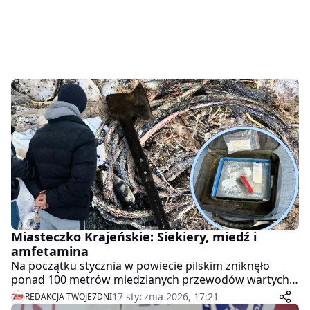
Miasteczko Krajeńskie: Siekiery, miedź i
amfetamina
Na początku stycznia w powiecie pilskim zniknęło
ponad 100 metrów miedzianych przewodów wartych
15 tysięcy złotych. Kradzież nie była dziełem przypadku
17 stycznia 2026, 17:21
REDAKCJA TWOJE7DNI
– za wszystkim stał duet z gminy Miasteczko