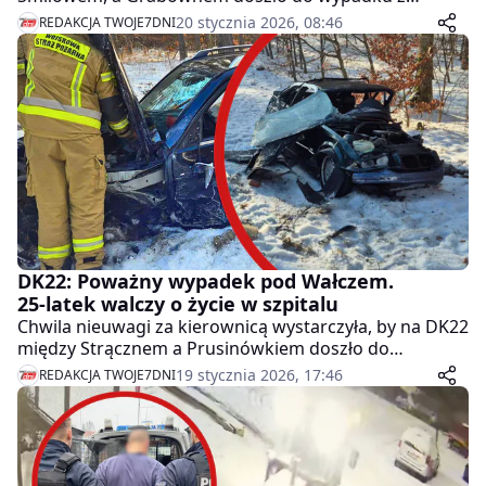
udziałem 3 pojazdów. Droga została całkowicie
20 stycznia 2026, 08:46
REDAKCJA TWOJE7DNI
zablokowana.
DK22: Poważny wypadek pod Wałczem.
25-latek walczy o życie w szpitalu
Chwila nieuwagi za kierownicą wystarczyła, by na DK22
między Strącznem a Prusinówkiem doszło do
czołowego zderzenia dwóch aut. Jeden z kierowców w
19 stycznia 2026, 17:46
REDAKCJA TWOJE7DNI
stanie krytycznym trafił do szpitala.