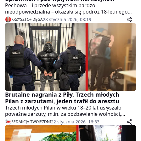
Pechowa – i przede wszystkim bardzo
nieodpowiedzialna – okazała się podróż 18-letniego
kierowcy BMW, który wpadł w ręce policjantów ruchu
28 stycznia 2026, 08:19
KRZYSZTOF DĘGA
drogowego z Czarnkowa. Młody mężczyzna nie
posiadał prawa jazdy, a przeprowadzone badanie
wstępne wykazało obecność narkotyków w jego
organizmie.
Brutalne nagrania z Piły. Trzech młodych
Pilan z zarzutami, jeden trafił do aresztu
Trzech młodych Pilan w wieku 18–20 lat usłyszało
poważne zarzuty, m.in. za pozbawienie wolności,
groźby i przemoc. Policjanci dotarli do wstrząsających
22 stycznia 2026, 16:53
REDAKCJA TWOJE7DNI
nagrań, a 20-latek decyzją sądu trafił do aresztu na 3
miesiące.