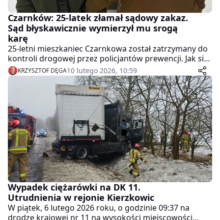
Czarnków: 25-latek złamał sądowy zakaz.
Sąd błyskawicznie wymierzył mu srogą
karę
25-letni mieszkaniec Czarnkowa został zatrzymany do
kontroli drogowej przez policjantów prewencji. Jak się
okazało, mężczyzna kierował samochodem mimo
10 lutego 2026, 10:59
KRZYSZTOF DĘGA
obowiązującego sądowego zakazu.
Wypadek ciężarówki na DK 11.
Utrudnienia w rejonie Kierzkowic
W piątek, 6 lutego 2026 roku, o godzinie 09:37 na
drodze krajowej nr 11 na wysokości miejscowości