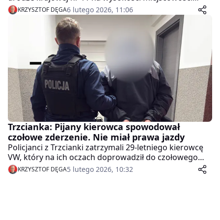
Kierzkowice doszło do wypadku z udziałem ciągnika
6 lutego 2026, 11:06
KRZYSZTOF DĘGA
siodłowego z naczepą.
Trzcianka: Pijany kierowca spowodował
czołowe zderzenie. Nie miał prawa jazdy
Policjanci z Trzcianki zatrzymali 29-letniego kierowcę
VW, który na ich oczach doprowadził do czołowego
zderzenia z innym pojazdem. Mężczyzna był
5 lutego 2026, 10:32
KRZYSZTOF DĘGA
kompletnie pijany i nie miał prawa jazdy. Sprawa trafi
do sądu.