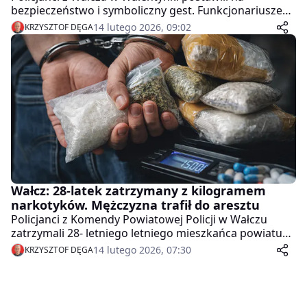
bezpieczeństwo i symboliczny gest. Funkcjonariusze
ruchu drogowego rozdawali mieszkańcom
14 lutego 2026, 09:02
KRZYSZTOF DĘGA
odblaskowe serca, przypominając, że troska o bliskich
zaczyna się od bezpiecznego powrotu do domu.
Wałcz: 28-latek zatrzymany z kilogramem
narkotyków. Mężczyzna trafił do aresztu
Policjanci z Komendy Powiatowej Policji w Wałczu
zatrzymali 28- letniego letniego mieszkańca powiatu
wałeckiego, który w miejscu zamieszkania posiadał
14 lutego 2026, 07:30
KRZYSZTOF DĘGA
ponad kilogram środków odurzających i substancji
psychotropowych. Postanowieniem Sądu został
tymczasowo aresztowany na okres trzech miesięcy.
Grozi mu kara do 10 lat pozbawienia wolności.