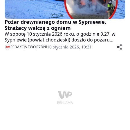
Pożar drewnianego domu w Sypniewie.
Strażacy walczą z ogniem
W sobotę 10 stycznia 2026 roku, o godzinie 9.27, w
Sypniewie (powiat chodzieski) doszło do pożaru
drewnianego domu jednorodzinnego. Ogień bardzo
10 stycznia 2026, 10:31
REDAKCJA TWOJE7DNI
szybko się rozprzestrzenił, dlatego na miejsce
skierowano liczne siły i środki straży pożarnej.