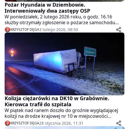
Pożar Hyundaia w Dziembowie.
Interweniowały dwa zastępy OSP
W poniedziałek, 2 lutego 2026 roku, o godz. 16.16
służby otrzymały zgłoszenie o pożarze samochodu
osobowego marki Hyundai w miejscowości
3 lutego 2026, 08:50
KRZYSZTOF DĘGA
Dziembowo w gminie Kaczory. Na miejsce natychmiast
skierowano dwa zastępy straży pożarnej.
Kolizja ciężarówki na DK10 w Grabównie.
Kierowca trafił do szpitala
W piątek nad ranem doszło do groźnie wyglądającej
kolizji na drodze krajowej nr 10 w miejscowości
Grabówno. Około godziny 4:30, na 196. kilometrze
28 stycznia 2026, 11:31
KRZYSZTOF DĘGA
trasy, 62-letni mieszkaniec Torunia kierujący