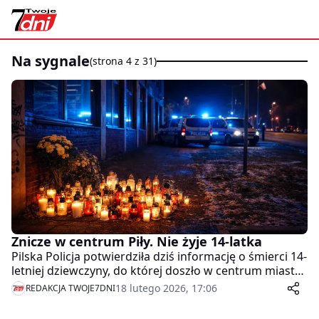
na sygnale
(strona 4 z 31)
Znicze w centrum Piły. Nie żyje 14-latka
Pilska Policja potwierdziła dziś informację o śmierci 14-
letniej dziewczyny, do której doszło w centrum miasta
w miniony piątek.
18 lutego 2026, 17:06
REDAKCJA TWOJE7DNI