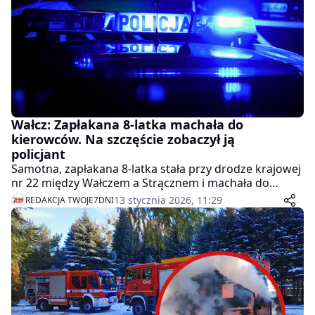
Wałcz: Zapłakana 8-latka machała do
kierowców. Na szczęście zobaczył ją
policjant
Samotna, zapłakana 8-latka stała przy drodze krajowej
nr 22 między Wałczem a Strącznem i machała do
przejeżdżających aut. Kierowcy mijali ją obojętnie.
13 stycznia 2026, 11:29
REDAKCJA TWOJE7DNI
Zareagował dopiero policjant wracający z pracy – i to
dzięki niemu dziewczynka bezpiecznie wróciła do
domu.