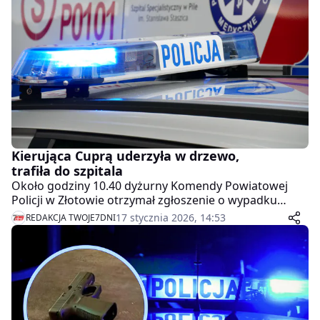
Krajeńskie, który w garażu przerabiał łup na czyste
kilogramy miedzi.
Kierująca Cuprą uderzyła w drzewo,
trafiła do szpitala
Około godziny 10.40 dyżurny Komendy Powiatowej
Policji w Złotowie otrzymał zgłoszenie o wypadku
drogowym w rejonie miejscowości Zawilce. Kierująca
17 stycznia 2026, 14:53
REDAKCJA TWOJE7DNI
pojazdem trafiła do szpitala.