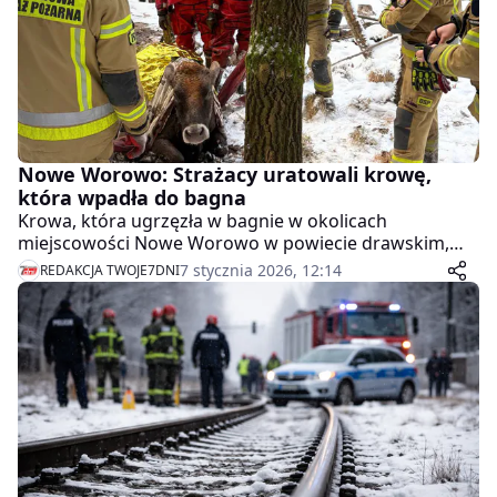
Nowe Worowo: Strażacy uratowali krowę,
która wpadła do bagna
Krowa, która ugrzęzła w bagnie w okolicach
miejscowości Nowe Worowo w powiecie drawskim,
została uratowana przez strażaków PSP z Drawska
7 stycznia 2026, 12:14
REDAKCJA TWOJE7DNI
Pomorskiego i druhów OSP. Akcja trwała ponad
godzinę, a zwierzę wróciło do właściciela w dobrym
stanie.