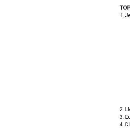
TOP
1. J
2. Li
3. E
4. D