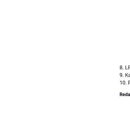
8. L
9. K
10. 
Reda