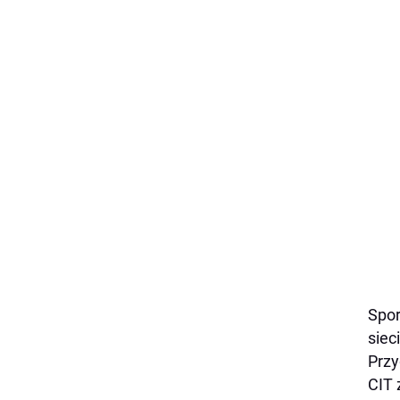
Spor
siec
Przy
CIT 