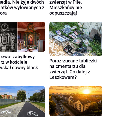
gedia. Nie żyje dwóch
zwierząt w Pile.
latków wyłowionych z
Mieszkańcy nie
iora
odpuszczają!
cewo: zabytkowy
Porozrzucane tabliczki
arz w kościele
na cmentarzu dla
yskał dawny blask
zwierząt. Co dalej z
Leszkowem?