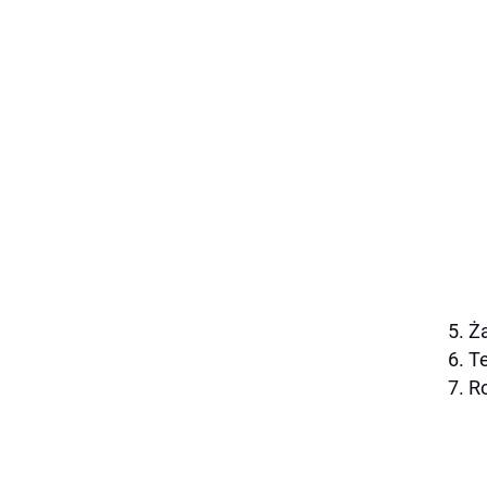
5. Ż
6. T
7. R