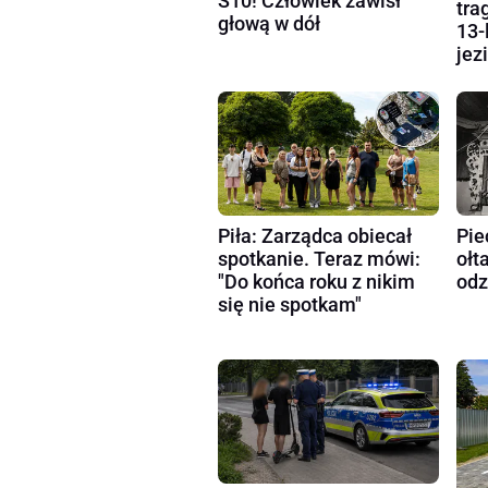
S10! Człowiek zawisł
tra
głową w dół
13-
jez
Piła: Zarządca obiecał
Pie
spotkanie. Teraz mówi:
ołt
"Do końca roku z nikim
odz
się nie spotkam"