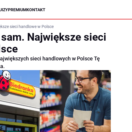
UIZY
PREMIUM
KONTAKT
ększe sieci handlowe w Polsce
 sam. Największe sieci
lsce
największych sieci handlowych w Polsce Tę
a.