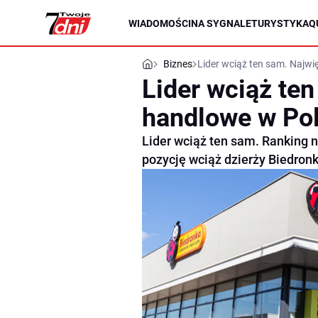
WIADOMOŚCI
NA SYGNALE
TURYSTYKA
Q
Biznes
Lider wciąż ten sam. Najwi
Lider wciąż ten
handlowe w Po
Lider wciąż ten sam. Ranking 
pozycję wciąż dzierży Biedronk