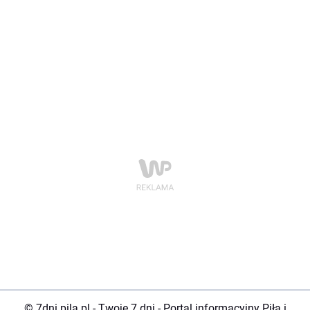
© 7dni.pila.pl - Twoje 7 dni - Portal informacyjny Piła i