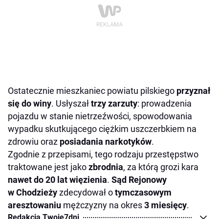
Ostatecznie mieszkaniec powiatu pilskiego
przyznał
się do winy
. Usłyszał
trzy zarzuty
: prowadzenia
pojazdu w stanie nietrzeźwości, spowodowania
wypadku skutkującego ciężkim uszczerbkiem na
zdrowiu oraz
posiadania narkotyków
.
Zgodnie z przepisami, tego rodzaju przestępstwo
traktowane jest jako
zbrodnia
, za którą grozi kara
nawet do 20 lat więzienia
.
Sąd Rejonowy
w Chodzieży
zdecydował o
tymczasowym
aresztowaniu
mężczyzny na okres
3 miesięcy
.
Redakcja Twoje7dni