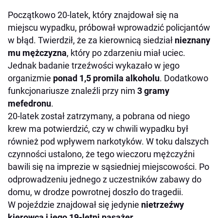
Początkowo 20-latek, który znajdował się na
miejscu wypadku, próbował wprowadzić policjantów
w błąd. Twierdził, że za kierownicą siedział
nieznany
mu mężczyzna
, który po zdarzeniu miał uciec.
Jednak badanie trzeźwości wykazało w jego
organizmie
ponad 1,5 promila alkoholu
. Dodatkowo
funkcjonariusze znaleźli przy nim
3 gramy
mefedronu
.
20-latek został zatrzymany, a pobrana od niego
krew ma potwierdzić, czy w chwili wypadku był
również pod wpływem narkotyków. W toku dalszych
czynności ustalono, że tego wieczoru mężczyźni
bawili się na imprezie w sąsiedniej miejscowości. Po
odprowadzeniu jednego z uczestników zabawy do
domu, w drodze powrotnej doszło do tragedii.
W pojeździe znajdował się jedynie
nietrzeźwy
kierowca i jego 19-letni pasażer
.