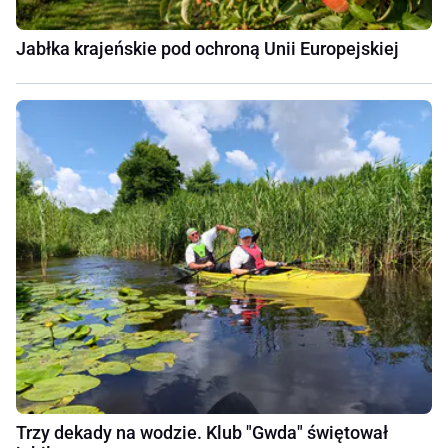
Jabłka krajeńskie pod ochroną Unii Europejskiej
Trzy dekady na wodzie. Klub "Gwda" świętował