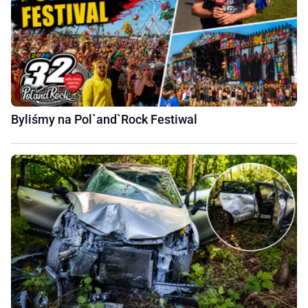
Byliśmy na Pol`and`Rock Festiwal