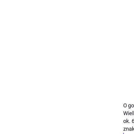
O go
Wiel
ok. 
znak