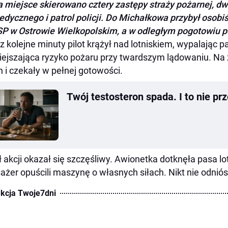
 miejsce skierowano cztery zastępy straży pożarnej, d
dycznego i patrol policji. Do Michałkowa przybył oso
P w Ostrowie Wielkopolskim, a w odległym pogotowiu 
z kolejne minuty pilot krążył nad lotniskiem, wypalając 
ejszająca ryzyko pożaru przy twardszym lądowaniu. Na 
n i czekały w pełnej gotowości.
Twój testosteron spada. I to nie pr
ł akcji okazał się szczęśliwy. Awionetka dotknęła pasa lot
sażer opuścili maszynę o własnych siłach. Nikt nie odniós
kcja Twoje7dni