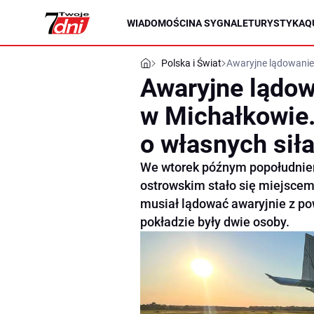
WIADOMOŚCI
NA SYGNALE
TURYSTYKA
Q
Polska i Świat
Awaryjne lądowanie 
Awaryjne lądow
w Michałkowie. 
o własnych sił
We wtorek późnym popołudniem
ostrowskim stało się miejscem
musiał lądować awaryjnie z po
pokładzie były dwie osoby.