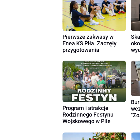
Pierwsze zakwasy w
Ska
Enea KS Piła. Zaczęły
oko
przygotowania
wyd
Bur
Program i atrakcje
wez
Rodzinnego Festynu
"Zo
Wojskowego w Pile