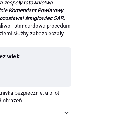
wa zespoły ratownictwa
biście Komendant Powiatowy
pozostawał śmigłowiec SAR.
paliwo - standardowa procedura
ziemi służby zabezpieczały
zez wiek
niska bezpiecznie, a pilot
ł obrażeń.