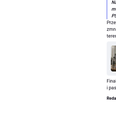
Na
me
PS
Prze
zmni
tere
Fina
i pa
Reda