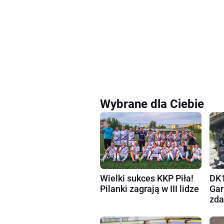
Wybrane dla Ciebie
Wielki sukces KKP Piła!
DK1
Pilanki zagrają w III lidze
Gar
zda