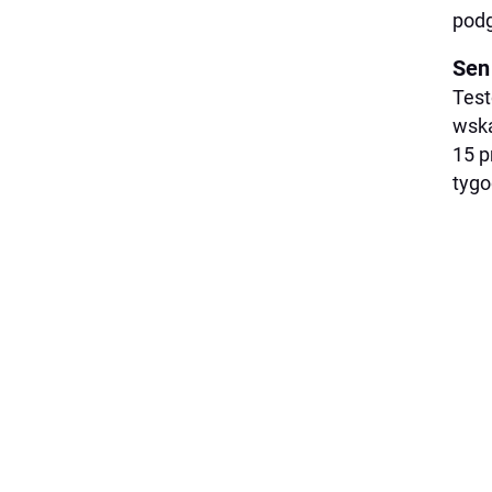
podg
Sen 
Test
wska
15 p
tygo