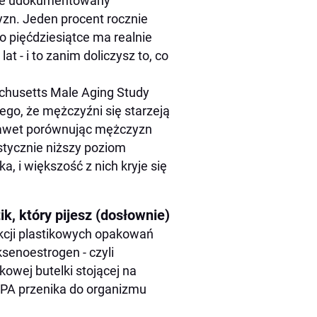
brze udokumentowany
zn. Jeden procent rocznie
o pięćdziesiątce ma realnie
 - i to zanim doliczysz to, co
achusetts Male Aging Study
ego, że mężczyźni się starzeją
, nawet porównując mężczyzn
tycznie niższy poziom
a, i większość z nich kryje się
tik, który pijesz (dosłownie)
ukcji plastikowych opakowań
ksenoestrogen - czyli
kowej butelki stojącej na
BPA przenika do organizmu