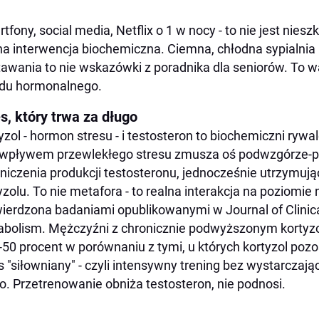
tfony, social media, Netflix o 1 w nocy - to nie jest nies
na interwencja biochemiczna. Ciemna, chłodna sypialnia 
tawania to nie wskazówki z poradnika dla seniorów. To 
du hormonalnego.
s, który trwa za długo
yzol - hormon stresu - i testosteron to biochemiczni ryw
wpływem przewlekłego stresu zmusza oś podwzgórze-p
niczenia produkcji testosteronu, jednocześnie utrzymuj
yzolu. To nie metafora - to realna interakcja na poziomi
ierdzona badaniami opublikowanymi w Journal of Clinic
bolism. Mężczyźni z chronicznie podwyższonym kortyzo
-50 procent w porównaniu z tymi, u których kortyzol pozo
s "siłowniany" - czyli intensywny trening bez wystarczając
. Przetrenowanie obniża testosteron, nie podnosi.