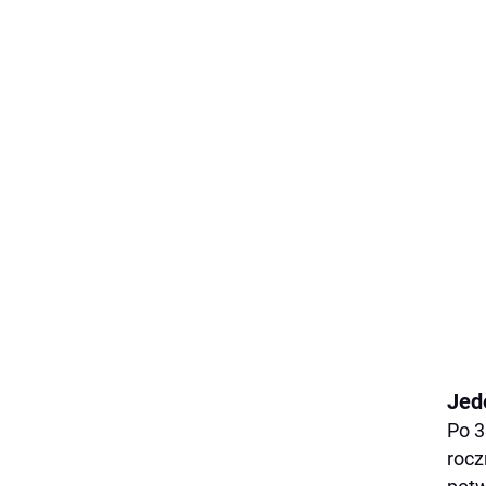
Jed
Po 3
rocz