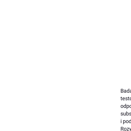
Bada
test
odpo
subs
i po
Rozw