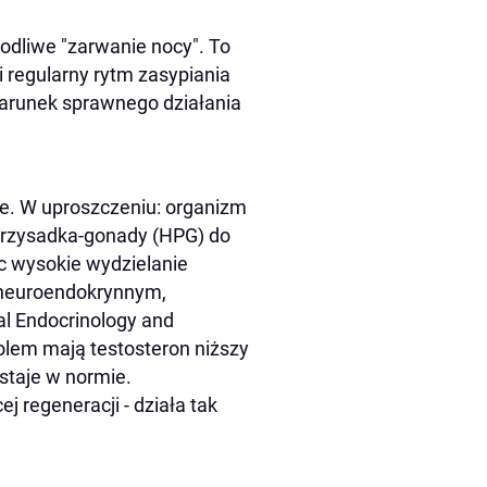
zkodliwe "zarwanie nocy". To
i regularny rytm zasypiania
warunek sprawnego działania
ale. W uproszczeniu: organizm
rzysadka-gonady (HPG) do
ąc wysokie wydzielanie
e neuroendokrynnym,
al Endocrinology and
lem mają testosteron niższy
staje w normie.
ej regeneracji - działa tak