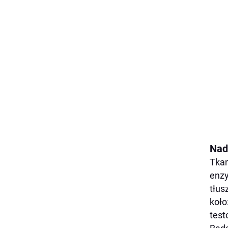
Nad
Tkan
enzy
tłus
koło
test