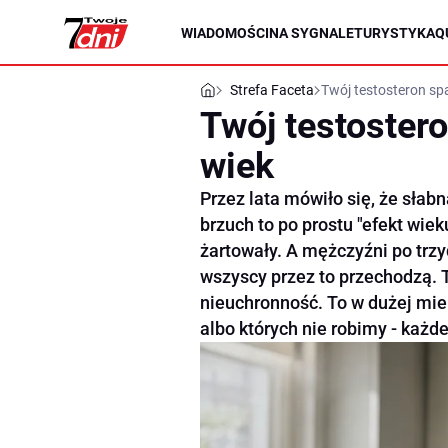
WIADOMOŚCI
NA SYGNALE
TURYSTYKA
Q
Strefa Faceta
Twój testosteron spa
Twój testostero
wiek
Przez lata mówiło się, że słab
brzuch to po prostu "efekt wie
żartowały. A mężczyźni po trzyd
wszyscy przez to przechodzą. T
nieuchronność. To w dużej mier
albo których nie robimy - każd