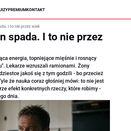
UIZY
PREMIUM
KONTAKT
da. I to nie przez wiek
n spada. I to nie przez
nąca energia, topniejące mięśnie i rosnący
ku". Lekarze wzruszali ramionami. Żony
ziestce jakoś się z tym godzili - bo przecież
yle że nauka coraz głośniej mówi: to nie jest
ze efekt konkretnych rzeczy, które robimy -
ego dnia.