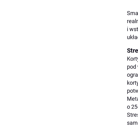
Smar
real
i ws
ukła
Stre
Kort
pod 
ogra
kort
potw
Meta
o 25
Stre
samo