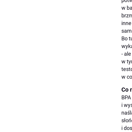
potw
w ba
brzm
inne
sam 
Bo t
wyka
- al
w ty
test
w c
Co n
BPA 
i wy
naśl
słoń
i do