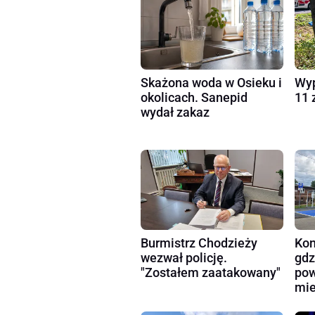
Skażona woda w Osieku i
Wyp
okolicach. Sanepid
11 
wydał zakaz
Burmistrz Chodzieży
Kon
wezwał policję.
gdz
"Zostałem zaatakowany"
pow
mie