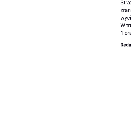
Stra
zran
wyci
W tr
1 or
Reda