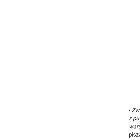
-
Zwi
z pu
waru
pisz