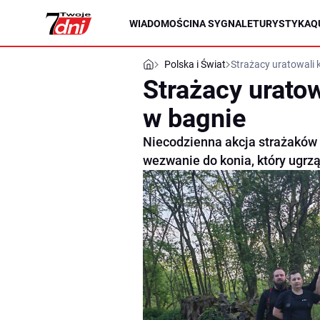
WIADOMOŚCI
NA SYGNALE
TURYSTYKA
Q
Polska i Świat
Strażacy uratowali 
Strażacy urato
w bagnie
Niecodzienna akcja strażaków 
wezwanie do konia, który ugrzą