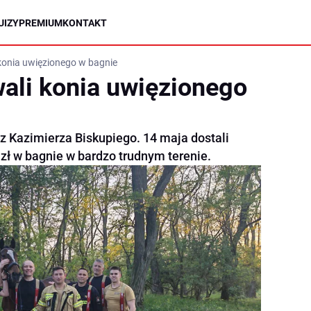
UIZY
PREMIUM
KONTAKT
konia uwięzionego w bagnie
wali konia uwięzionego
z Kazimierza Biskupiego. 14 maja dostali
zł w bagnie w bardzo trudnym terenie.