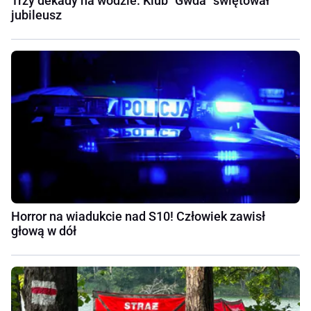
Trzy dekady na wodzie. Klub "Gwda" świętował
jubileusz
Horror na wiadukcie nad S10! Człowiek zawisł
głową w dół