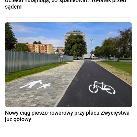
Uciekał hulajnogą, bo 'spanikował'. 16-latek przed
sądem
Nowy ciąg pieszo-rowerowy przy placu Zwycięstwa
już gotowy