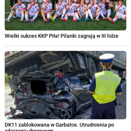
Wielki sukces KKP Piła! Pilanki zagrają w III lidze
DK11 zablokowana w Garbatce. Utrudnienia po
zdarzeniu drogowym