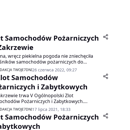
ot Samochodów Pożarniczych
Zakrzewie
na, wręcz piekielna pogoda nie zniechęciła
ośników samochodów pożarniczych do
jazdu do Zakrzewa na Ogólnopolski Zlot
26 czerwca 2022, 09:27
DAKCJA TWOJE7DNI
chodów Pożarniczych i Zabytkowych.
Zlot Samochodów
żarniczych i Zabytkowych
krzewie trwa V Ogólnopolski Zlot
chodów Pożarniczych i Zabytkowych.
eza potrwa do późnych godzin nocnych.
17 lipca 2021, 18:33
DAKCJA TWOJE7DNI
ot Samochodów Pożarniczych
Zabytkowych