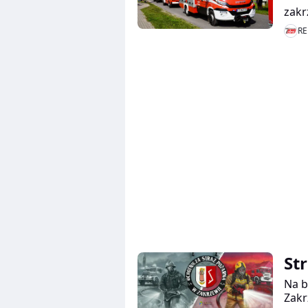
zak
RE
St
Na b
Zakr