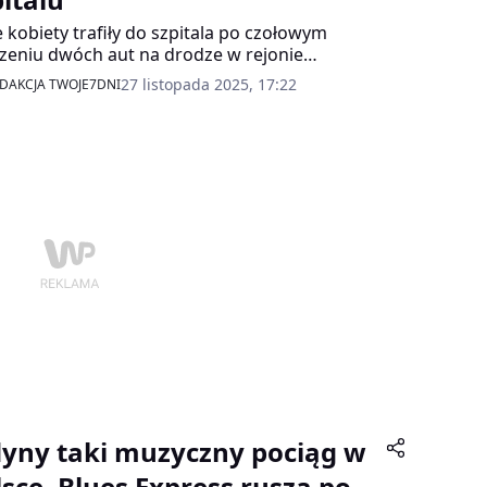
 kobiety trafiły do szpitala po czołowym
zeniu dwóch aut na drodze w rejonie
zewa. Według wstępnych ustaleń policji,
27 listopada 2025, 17:22
DAKCJA TWOJE7DNI
ująca VW polo nie dostosowała prędkości do
nków na jezdni, zjechała na przeciwległy pas i
zyła w prawidłowo jadącą Toyotę.
dyny taki muzyczny pociąg w
lsce. Blues Express rusza po