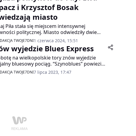
pacz i Krzysztof Bosak
wiedzają miasto
iaj Piła stała się miejscem intensywnej
wności politycznej. Miasto odwiedziły dwie
zące postacie polskiej sceny politycznej: Ewa
1 czerwca 2024, 15:51
DAKCJA TWOJE7DNI
cz z Platformy Obywatelskiej oraz Krzysztof
ów wyjedzie Blues Express
k z Konfederacji.
botę na wielkopolskie tory znów wyjedzie
jalny bluesowy pociąg. “Szynoblues” powiezie
znania, przez Piłę do Zakrzewa miłośników
7 lipca 2023, 17:47
DAKCJA TWOJE7DNI
i i bluesa na 31. Festiwal Blues Express.