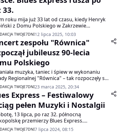
 33.
m roku mija już 33 lat od czasu, kiedy Henryk
iński z Domu Polskiego w Zakrzewie
anizował pierwszy festiwal. Dziś to jeden z
12 lipca 2025, 10:03
DAKCJA TWOJE7DNI
ardziej rozpoznawanych festiwali muzycznych
ncert zespołu "Równica"
lsce.
począł jubileusz 90-lecia
mu Polskiego
niała muzyka, taniec i śpiew w wykonaniu
ady Regionalnej "Równica" – tak rozpoczęły się
ody 90-lecia Domu Polskiego. Koncert, który
23 marca 2025, 20:34
DAKCJA TWOJE7DNI
ł się 22 marca 2025 roku, dostarczył
ues Express – Festiwalowy
iczności niezapomnianych wrażeń i ogromnej
i pozytywnej energii.
ciąg pełen Muzyki i Nostalgii
botę, 13 lipca, po raz 32. północną
kopolskę przemierzy Blues Express.
iwalowy pociąg, składający się z zabytkowego
7 lipca 2024, 08:15
DAKCJA TWOJE7DNI
wozu i odrestaurowanych wagonów retro,
anował aż sześć koncertowych przystanków.