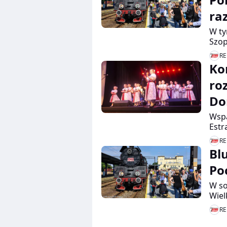
raz
W ty
Szop
zorg
RE
najb
Ko
w Po
roz
Do
Wspa
Estr
obch
RE
odby
Bl
publ
dawk
Po
W so
Wiel
Fest
RE
paro
zapl