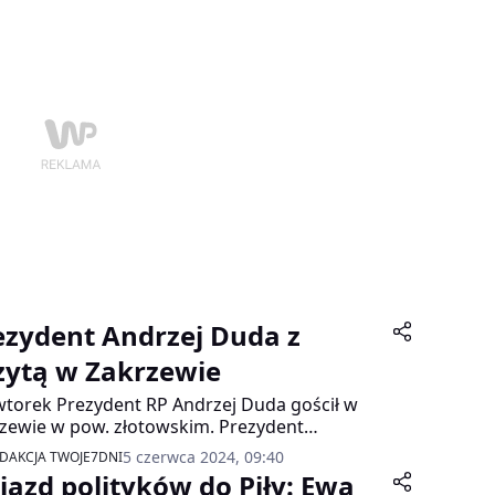
ł imprezy tradycyjnie odbędzie się w
zewie, w powiecie złotowskim.
ezydent Andrzej Duda z
zytą w Zakrzewie
torek Prezydent RP Andrzej Duda gościł w
zewie w pow. złotowskim. Prezydent
zypospolitej Polskiej Andrzej Duda nadał
5 czerwca 2024, 09:40
DAKCJA TWOJE7DNI
YŻ WIELKI ORDERU ODRODZENIA POLSKI
jazd polityków do Piły: Ewa
iertnie księdzu Bolesławowi Domańskiemu.