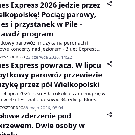
ues Express 2026 jedzie przez
elkopolskę! Pociąg parowy,
es i przystanek w Pile -
rawdź program
tkowy parowóz, muzyka na peronach i
łowe koncerty nad jeziorem - Blues Express
a w lipcu 2026 roku, a tegoroczna edycja jest
23 czerwca 2026, 14:22
ZYSZTOF DĘGA
tkowa z dwóch powodów: po raz 25. skład
ues Express powraca. W lipcu
a z Dworca Letniego w Poznaniu i po raz
wszy w historii festiwalu blues zagości na
bytkowy parowóz przewiezie
cu w Obornikach Wielkopolskich.
zykę przez pół Wielkopolski
3 i 4 lipca 2026 roku Piła i okolice zamienią się w
n wielki festiwal bluesowy. 34. edycja Blues
ess to nie tylko koncerty – to podróż w czasie,
8 maja 2026, 08:04
ZYSZTOF DĘGA
wno muzyczna, jak i dosłowna: na trasie
ołowe zderzenie pod
wi się zabytkowy parowóz PT47 z
ztyńskiej Parowozowni.
krzewem. Dwie osoby w
pitalu