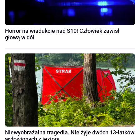
Horror na wiadukcie nad S10! Człowiek zawisł
głową w dół
Niewyobrażalna tragedia. Nie żyje dwóch 13-latków
wyłowionych z jeziora