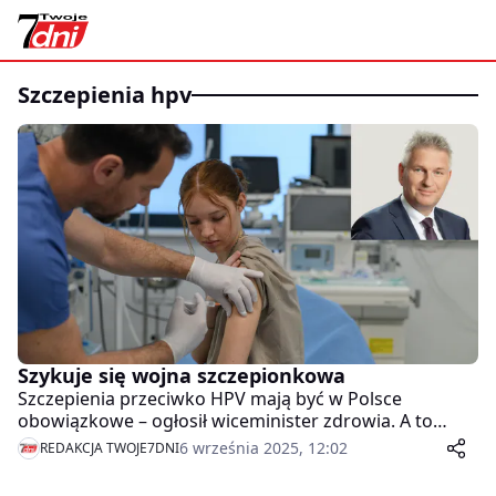
szczepienia hpv
Szykuje się wojna szczepionkowa
Szczepienia przeciwko HPV mają być w Polsce
obowiązkowe – ogłosił wiceminister zdrowia. A to
oznacza, że czeka nas kolejna walka z
6 września 2025, 12:02
REDAKCJA TWOJE7DNI
antyszczepionkowcami.