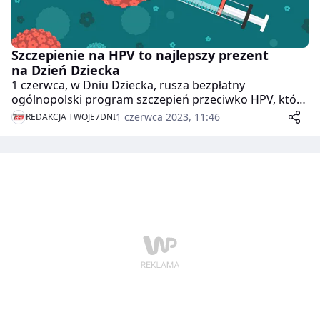
Szczepienie na HPV to najlepszy prezent
na Dzień Dziecka
1 czerwca, w Dniu Dziecka, rusza bezpłatny
ogólnopolski program szczepień przeciwko HPV, który
obejmuje dziewczynki i chłopców w wieku 12 i 13 lat –
1 czerwca 2023, 11:46
REDAKCJA TWOJE7DNI
w sumie ponad 700 tys. dzieci. Polska w końcu
przestanie być ostatnim krajem w Unii Europejskiej,
który nie zapewnia bezpłatnych szczepień przeciwko
temu wirusowi.