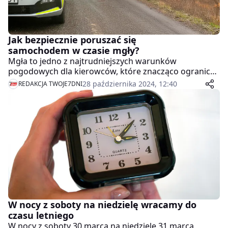
Jak bezpiecznie poruszać się
samochodem w czasie mgły?
Mgła to jedno z najtrudniejszych warunków
pogodowych dla kierowców, które znacząco ogranicza
widoczność i zwiększa ryzyko wypadków. Do kilku
28 października 2024, 12:40
REDAKCJA TWOJE7DNI
takich zdarzeń doszło także na drogach naszego
regionu w ciągu ostatnich dni.
W nocy z soboty na niedzielę wracamy do
czasu letniego
W nocy z soboty 30 marca na niedzielę 31 marca