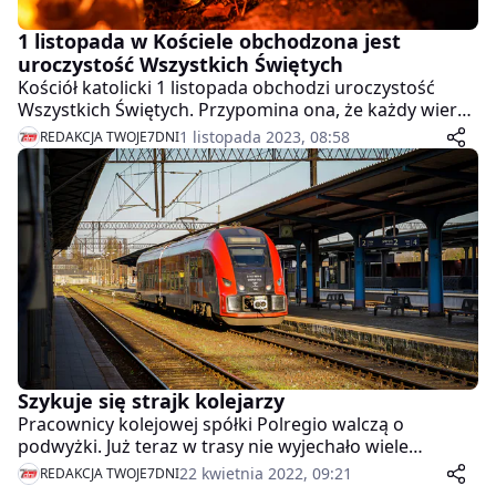
1 listopada w Kościele obchodzona jest
uroczystość Wszystkich Świętych
Kościół katolicki 1 listopada obchodzi uroczystość
Wszystkich Świętych. Przypomina ona, że każdy wierny
ma powołanie do świętości. W polskiej tradycji jest to
1 listopada 2023, 08:58
REDAKCJA TWOJE7DNI
również dzień zadumy i odwiedzania grobów bliskich.
Szykuje się strajk kolejarzy
Pracownicy kolejowej spółki Polregio walczą o
podwyżki. Już teraz w trasy nie wyjechało wiele
składów, a będzie jeszcze gorzej. To pociągi, których
22 kwietnia 2022, 09:21
REDAKCJA TWOJE7DNI
brak zaboli najbardziej.