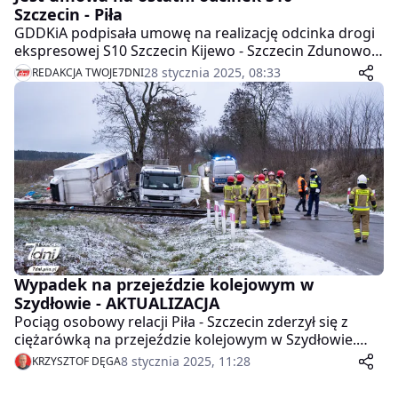
Szczecin - Piła
GDDKiA podpisała umowę na realizację odcinka drogi
ekspresowej S10 Szczecin Kijewo - Szczecin Zdunowo o
długości 4,4 km. Kontrakt o wartości 204 mln zł
28 stycznia 2025, 08:33
REDAKCJA TWOJE7DNI
zrealizuje firma Budimex. Jest to ósmy i ostatni odcinek
S10 Szczecin - Piła, który wchodzi w etap realizacji.
Wypadek na przejeździe kolejowym w
Szydłowie - AKTUALIZACJA
Pociąg osobowy relacji Piła - Szczecin zderzył się z
ciężarówką na przejeździe kolejowym w Szydłowie.
Dwie osoby zostały ranne i przewiezione do szpitala.
8 stycznia 2025, 11:28
KRZYSZTOF DĘGA