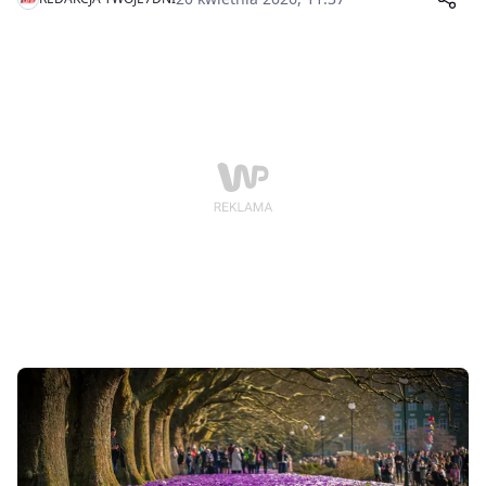
zmiany widać też na S6 i w rejonie Piły, gdzie kluczowa
będzie przyszła budowa S10.