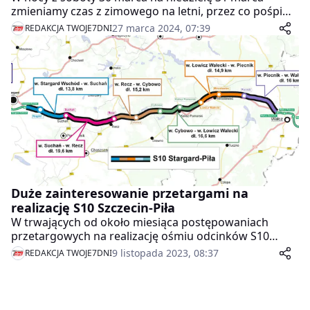
zmieniamy czas z zimowego na letni, przez co pośpimy
o godzinę krócej. W niedzielę nad ranem wskazówki
27 marca 2024, 07:39
REDAKCJA TWOJE7DNI
zegarów przesuniemy z godz. 2.00 na 3.00.
Duże zainteresowanie przetargami na
realizację S10 Szczecin-Piła
W trwających od około miesiąca postępowaniach
przetargowych na realizację ośmiu odcinków S10
Szczecin-Piła otrzymano około 6 500 pytań od
9 listopada 2023, 08:37
REDAKCJA TWOJE7DNI
wykonawców. Pokazuje to z jak dużym
zainteresowaniem branży budowlanej spotkały się te
przetargi.