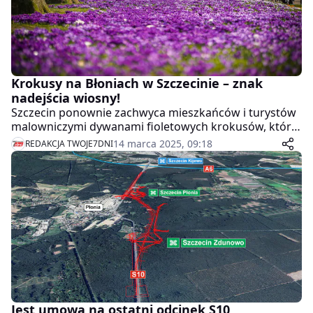
Krokusy na Błoniach w Szczecinie – znak
nadejścia wiosny!
Szczecin ponownie zachwyca mieszkańców i turystów
malowniczymi dywanami fioletowych krokusów, które
pokrywają Jasne Błonia. To jedno z najbardziej
14 marca 2025, 09:18
REDAKCJA TWOJE7DNI
fotogenicznych miejsc wiosną, przyciągające
spacerowiczów, fotografów i miłośników natury.
Jest umowa na ostatni odcinek S10