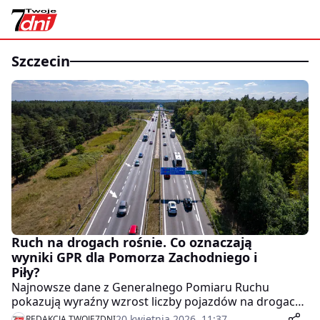
szczecin
Ruch na drogach rośnie. Co oznaczają
wyniki GPR dla Pomorza Zachodniego i
Piły?
Najnowsze dane z Generalnego Pomiaru Ruchu
pokazują wyraźny wzrost liczby pojazdów na drogach
krajowych. Najbardziej obciążone trasy to A6 i S3, ale
20 kwietnia 2026, 11:37
REDAKCJA TWOJE7DNI