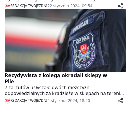
22 stycznia 2024, 09:54
REDAKCJA TWOJE7DNI
Recydywista z kolegą okradali sklepy w
Pile
7 zarzutów usłyszało dwóch mężczyzn
odpowiedzialnych za kradzieże w sklepach na terenie
północnej Wielkopolski. Sprawcy poruszali się
4 stycznia 2024, 18:20
REDAKCJA TWOJE7DNI
samochodem, w którym gromadzili swój łup. Ich
przestępczy proceder został przerwany w Pile. Straty
jakich dokonali wynoszą ponad 5 tysięcy złotych.