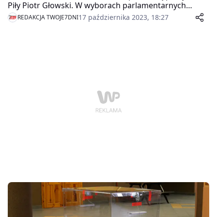
Piły Piotr Głowski. W wyborach parlamentarnych
został posłem Koalicji Obywatelskiej. W całym okręgu
17 października 2023, 18:27
REDAKCJA TWOJE7DNI
zdobył 16 067 głosów. Wygrana uniemożliwia mu
sprawowanie funkcji prezydenta Piły.