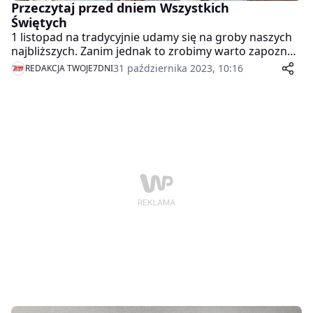
Przeczytaj przed dniem Wszystkich
Świętych
1 listopad na tradycyjnie udamy się na groby naszych
najbliższych. Zanim jednak to zrobimy warto zapoznać
się z kilkoma informacjami, które pomogą nam
31 października 2023, 10:16
REDAKCJA TWOJE7DNI
bezpiecznie udać się na cmentarz i z niego wrócić.