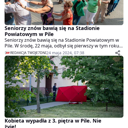
Seniorzy znów bawią się na Stadionie
Powiatowym w Pile
Seniorzy znów bawią się na Stadionie Powiatowym w
Pile. W środę, 22 maja, odbył się pierwszy w tym roku
Piknik Rekreacyjno-Sportowy Seniorów Powiatu
24 maja 2024, 07:38
REDAKCJA TWOJE7DNI
Pilskiego.
Kobieta wypadła z 3. piętra w Pile. Nie
żyje!