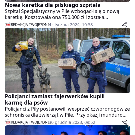
Nowa karetka dla pilskiego szpitala
Szpital Specjalistyczny w Pile wzbogacił się o nową
karetkę. Kosztowała ona 750.000 zł i została
sfinansowana przez wojewodę wielkopolskiego.
4 stycznia 2024, 10:58
REDAKCJA TWOJE7DNI
Policjanci zamiast fajerwerków kupili
karmę dla psów
Policjanci z Piły postanowili wesprzeć czworonogów ze
schroniska dla zwierząt w Pile. Przy okazji mundurowi
apelują by w Sylwestra nie strzelać z fajerwerków.
30 grudnia 2023, 09:52
REDAKCJA TWOJE7DNI