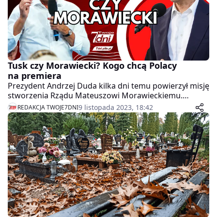
Tusk czy Morawiecki? Kogo chcą Polacy
na premiera
Prezydent Andrzej Duda kilka dni temu powierzył misję
stworzenia Rządu Mateuszowi Morawieckiemu.
Wszystko jednak wskazuje na to, że PiS nie będzie w
9 listopada 2023, 18:42
REDAKCJA TWOJE7DNI
stanie zebrać większości w Sejmie, która jest
konieczna do utworzenia Rządu. Opozycyjne partie:
Koalicja Obywatelska, Lewica oraz Trzecia Droga
zgodnie mówią, że ich kandydatem na premiera jest
Donald Tusk.