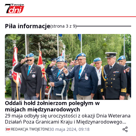
piła informacje
(strona 3 z 9)
Oddali hołd żołnierzom poległym w
misjach międzynarodowych
29 maja odbyły się uroczystości z okazji Dnia Weterana
Działań Poza Granicami Kraju i Międzynarodowego
Dnia Uczestników Misji Pokojowych ONZ pod
30 maja 2024, 09:18
REDAKCJA TWOJE7DNI
pomnikiem na placu Zwycięstwa w Pile.