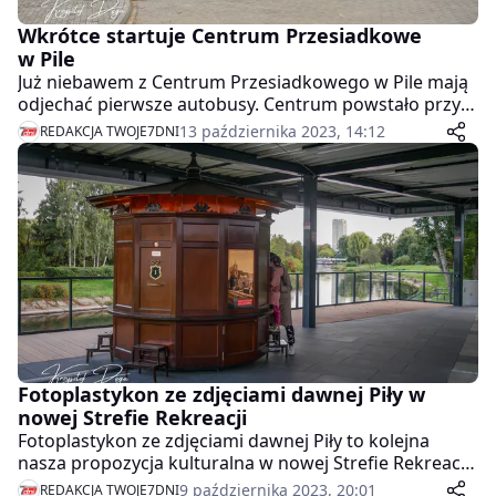
Wkrótce startuje Centrum Przesiadkowe
w Pile
Już niebawem z Centrum Przesiadkowego w Pile mają
odjechać pierwsze autobusy. Centrum powstało przy
galerii zlokalizowanej przy dworcu PKP przy ul.
13 października 2023, 14:12
REDAKCJA TWOJE7DNI
Zygmunta Starego w Pile.
Fotoplastykon ze zdjęciami dawnej Piły w
nowej Strefie Rekreacji
Fotoplastykon ze zdjęciami dawnej Piły to kolejna
nasza propozycja kulturalna w nowej Strefie Rekreacji
przy Starostwie Powiatowym w Pile. Obejrzeć w nim
9 października 2023, 20:01
REDAKCJA TWOJE7DNI