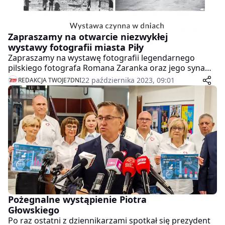
Zapraszamy na otwarcie niezwykłej
wystawy fotografii miasta Piły
Zapraszamy na wystawę fotografii legendarnego
pilskiego fotografa Romana Zaranka oraz jego syna
Andrzeja Zaranka. Na wystawie w pilskim BWA znajdzie
22 października 2023, 09:01
REDAKCJA TWOJE7DNI
się ponad 300 fotografii.
Pożegnalne wystąpienie Piotra
Głowskiego
Po raz ostatni z dziennikarzami spotkał się prezydent