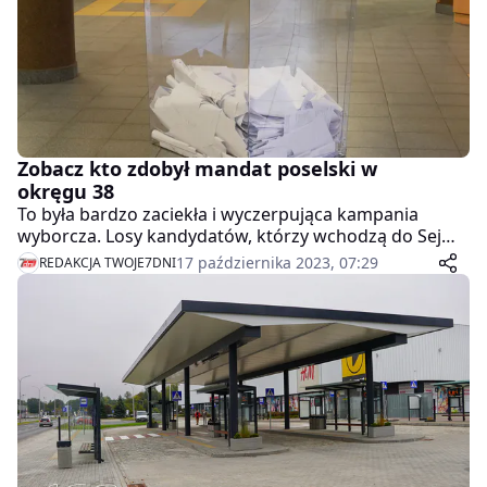
Zobacz kto zdobył mandat poselski w
okręgu 38
To była bardzo zaciekła i wyczerpująca kampania
wyborcza. Losy kandydatów, którzy wchodzą do Sejmu
ważyły się do ostatniej chwili. Dziś już jednak wiadomo
17 października 2023, 07:29
REDAKCJA TWOJE7DNI
kto zasiądzie przy Wiejskiej w Warszawie.