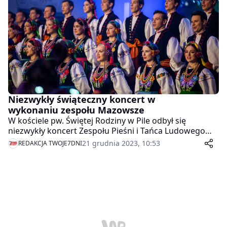
Niezwykły świąteczny koncert w
wykonaniu zespołu Mazowsze
W kościele pw. Świętej Rodziny w Pile odbył się
niezwykły koncert Zespołu Pieśni i Tańca Ludowego
Mazowsze. Zespół zaśpiewał najpiękniejsze polskie
21 grudnia 2023, 10:53
REDAKCJA TWOJE7DNI
kolędy i pastorałki. Była to magiczna muzyczna uczta,
która wprowadziła słuchaczy w atmosferę Świąt
Bożego Narodzenia.