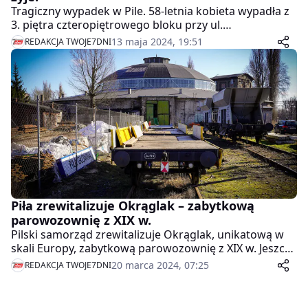
Tragiczny wypadek w Pile. 58-letnia kobieta wypadła z
3. piętra czteropiętrowego bloku przy ul.
Malczewskiego w Pile.
13 maja 2024, 19:51
REDAKCJA TWOJE7DNI
Piła zrewitalizuje Okrąglak – zabytkową
parowozownię z XIX w.
Pilski samorząd zrewitalizuje Okrąglak, unikatową w
skali Europy, zabytkową parowozownię z XIX w. Jeszcze
w tym roku obiekt przekaże samorządowi spółka PKP
20 marca 2024, 07:25
REDAKCJA TWOJE7DNI
S.A.