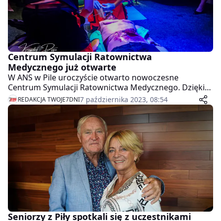
Centrum Symulacji Ratownictwa
Medycznego już otwarte
W ANS w Pile uroczyście otwarto nowoczesne
Centrum Symulacji Ratownictwa Medycznego. Dzięki
nim studenci mogą doskonalić swoje umiejętności jak
7 października 2023, 08:54
REDAKCJA TWOJE7DNI
w prawdziwym oddziale ratunkowym.
Seniorzy z Piły spotkali się z uczestnikami