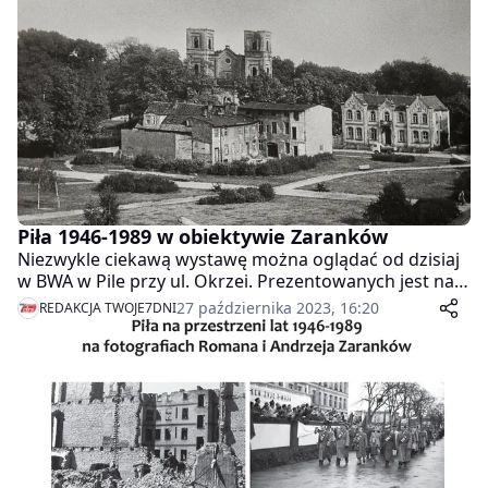
Piła 1946-1989 w obiektywie Zaranków
Niezwykle ciekawą wystawę można oglądać od dzisiaj
w BWA w Pile przy ul. Okrzei. Prezentowanych jest na
niej 300 fotografii z kolekcji Romana i Andrzeja
27 października 2023, 16:20
REDAKCJA TWOJE7DNI
Zaranków. Koniecznie musicie się na nią wybrać.