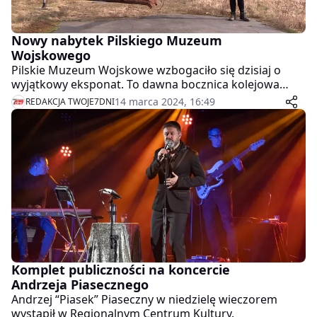
Nowy nabytek Pilskiego Muzeum
Wojskowego
Pilskie Muzeum Wojskowe wzbogaciło się dzisiaj o
wyjątkowy eksponat. To dawna bocznica kolejowa
bazy sterowców, która funkcjonowała w Pile w czasach
14 marca 2024, 16:49
REDAKCJA TWOJE7DNI
I Wojny Światowej.
Komplet publiczności na koncercie
Andrzeja Piasecznego
Andrzej “Piasek” Piaseczny w niedzielę wieczorem
wystąpił w Regionalnym Centrum Kultury.