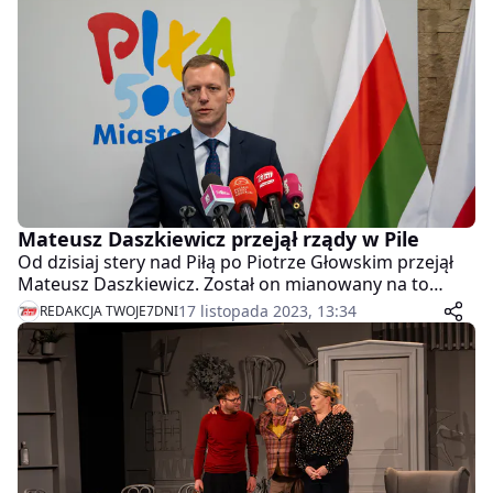
Mateusz Daszkiewicz przejął rządy w Pile
Od dzisiaj stery nad Piłą po Piotrze Głowskim przejął
Mateusz Daszkiewicz. Został on mianowany na to
stanowisko przez premiera Mateusza Morawieckiego.
17 listopada 2023, 13:34
REDAKCJA TWOJE7DNI