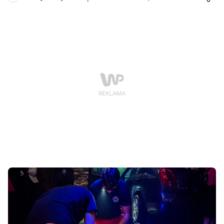
można 45 unikatowych zdjęć ze zbiorów Muzeum
Okręgowego w Pile.