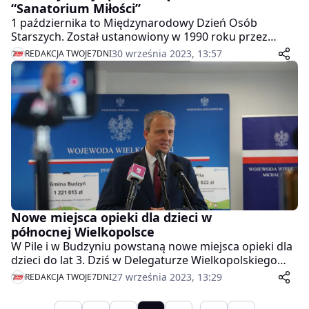
“Sanatorium Miłości”
1 października to Międzynarodowy Dzień Osób
Starszych. Został ustanowiony w 1990 roku przez
Zgromadzenie Ogólne Organizację Narodów
30 września 2023, 13:57
REDAKCJA TWOJE7DNI
Zjednoczonych. Według danych Głównego Urzędu
Statystycznego w Polsce 25% społeczeństwa to osoby
powyżej 60 roku życia.
Nowe miejsca opieki dla dzieci w
północnej Wielkopolsce
W Pile i w Budzyniu powstaną nowe miejsca opieki dla
dzieci do lat 3. Dziś w Delegaturze Wielkopolskiego
Urzędu Wojewódzkiego w Pile wojewoda wielkopolski
27 września 2023, 13:29
REDAKCJA TWOJE7DNI
Michał Zieliński podpisał umowy na dofinansowanie
realizacji zadań w ramach programu Maluch+ na