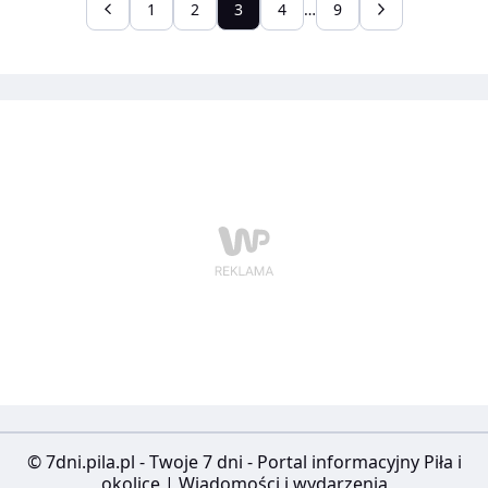
łączną kwotę ponad 3 mln zł.
1
2
3
4
…
9
© 7dni.pila.pl - Twoje 7 dni - Portal informacyjny Piła i
okolice | Wiadomości i wydarzenia