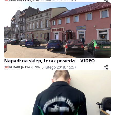
głowę i wyrwał mu z ręki telefon, a następnie uciekł.
Mężczyzna został aresztowany. Teraz grozi mu 12 lat
więzienia.
Napadł na sklep, teraz posiedzi – VIDEO
5 lutego 2018, 15:57
REDAKCJA TWOJE7DNI