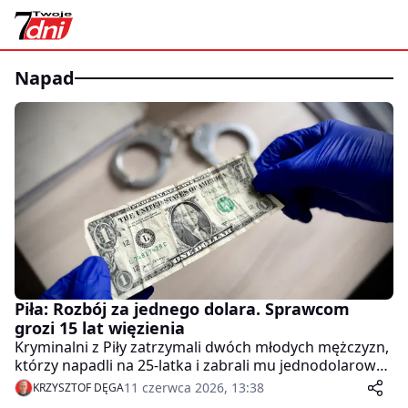
napad
Piła: Rozbój za jednego dolara. Sprawcom
grozi 15 lat więzienia
Kryminalni z Piły zatrzymali dwóch młodych mężczyzn,
którzy napadli na 25-latka i zabrali mu jednodolarowy
banknot.
11 czerwca 2026, 13:38
KRZYSZTOF DĘGA