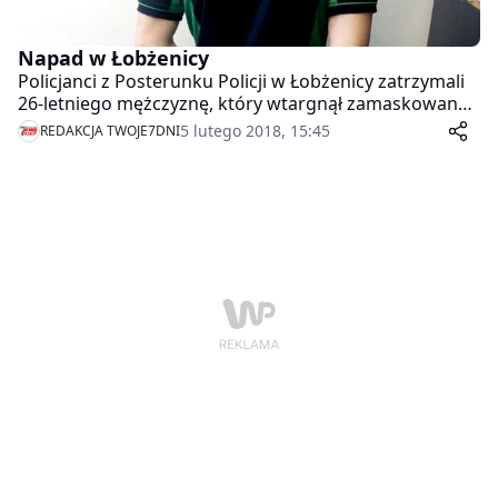
Napad w Łobżenicy
Policjanci z Posterunku Policji w Łobżenicy zatrzymali
26-letniego mężczyznę, który wtargnął zamaskowany
do sklepu, wyciągnął nóż i zagroził ekspedientce, a
5 lutego 2018, 15:45
REDAKCJA TWOJE7DNI
następnie zażądał wydania pieniędzy. Sprawca tysiąc
złotych oraz kilka butelek alkoholu.