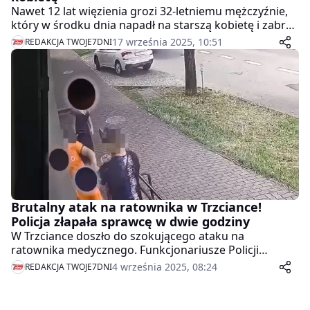
Nawet 12 lat więzienia grozi 32-letniemu mężczyźnie,
który w środku dnia napadł na starszą kobietę i zabrał
jej torebkę wraz gotówką i telefonem komórkowym.
17 września 2025, 10:51
REDAKCJA TWOJE7DNI
Brutalny atak na ratownika w Trzciance!
Policja złapała sprawcę w dwie godziny
W Trzciance doszło do szokującego ataku na
ratownika medycznego. Funkcjonariusze Policji
zareagowali błyskawicznie – dzięki zapisowi z
4 września 2025, 08:24
REDAKCJA TWOJE7DNI
monitoringu już po dwóch godzinach od zdarzenia
zatrzymali napastnika.