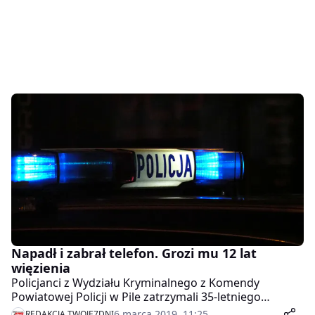
Napadł i zabrał telefon. Grozi mu 12 lat
więzienia
Policjanci z Wydziału Kryminalnego z Komendy
Powiatowej Policji w Pile zatrzymali 35-letniego
mężczyznę. Napastnik uderzył pokrzywdzonego w
6 marca 2019, 11:25
REDAKCJA TWOJE7DNI