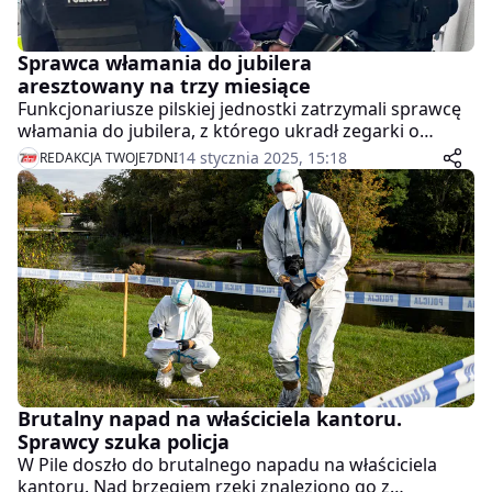
Sprawca włamania do jubilera
aresztowany na trzy miesiące
Funkcjonariusze pilskiej jednostki zatrzymali sprawcę
włamania do jubilera, z którego ukradł zegarki o
wartości ponad 10 tysięcy złotych. Jak się okazało ten
14 stycznia 2025, 15:18
REDAKCJA TWOJE7DNI
sam mężczyzna jest odpowiedzialny za kilka innych
przestępstw. Ostatecznie odpowie na 7 zarzutów.
Brutalny napad na właściciela kantoru.
Sprawcy szuka policja
W Pile doszło do brutalnego napadu na właściciela
kantoru. Nad brzegiem rzeki znaleziono go z