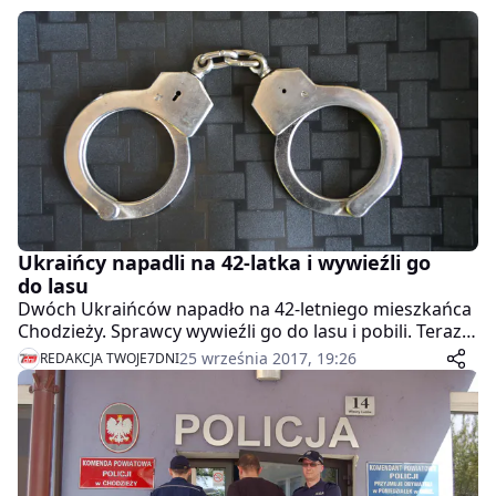
Ukraińcy napadli na 42-latka i wywieźli go
do lasu
Dwóch Ukraińców napadło na 42-letniego mieszkańca
Chodzieży. Sprawcy wywieźli go do lasu i pobili. Teraz
grozi im więzienie.
25 września 2017, 19:26
REDAKCJA TWOJE7DNI