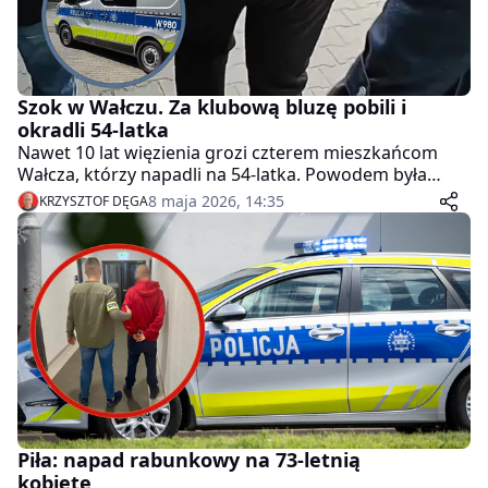
Szok w Wałczu. Za klubową bluzę pobili i
okradli 54-latka
Nawet 10 lat więzienia grozi czterem mieszkańcom
Wałcza, którzy napadli na 54-latka. Powodem była
noszona przez niego bluza jednego z klubów
8 maja 2026, 14:35
KRZYSZTOF DĘGA
piłkarskich. Sprawcy zmusili go do zdjęcia i oddania
koszulki, a dodatkowo uszkodzili rękę jego partnerki.
Piła: napad rabunkowy na 73-letnią
kobietę