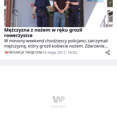
Mężczyzna z nożem w ręku groził
rowerzystce
W miniony weekend chodziescy policjanci zatrzymali
mężczyznę, który groził kobiecie nożem. Zdarzenie
miało miejsce w sobotnie popołudnie w Chodzieży.
16 maja 2017, 16:02
REDAKCJA TWOJE7DNI