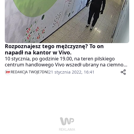
sprawców.
Rozpoznajesz tego mężczyznę? To on
napadł na kantor w Vivo.
10 stycznia, po godzinie 19.00, na teren pilskiego
centrum handlowego Vivo wszedł ubrany na ciemno
mężczyzna. Udał się do znajdującego się na terenie
21 stycznia 2022, 16:41
REDAKCJA TWOJE7DNI
galerii kantora wymiany walut i przekazał jego
pracownicy kartkę z żądaniem wypłaty gotówki w
różnych walutach pod groźbą detonacji
umieszczonych w centrum ładunków wybuchowych.
Policja opublikowana jego wizerunek.