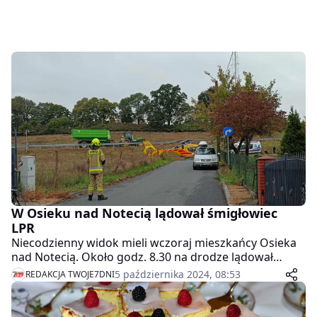
W Osieku nad Notecią lądował śmigłowiec
LPR
Niecodzienny widok mieli wczoraj mieszkańcy Osieka
nad Notecią. Około godz. 8.30 na drodze lądował
śmigłowiec LPR.
5 października 2024, 08:53
REDAKCJA TWOJE7DNI