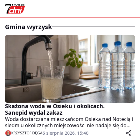
gmina wyrzysk
Skażona woda w Osieku i okolicach.
Sanepid wydał zakaz
Woda dostarczana mieszkańcom Osieka nad Notecią i
siedmiu okolicznych miejscowości nie nadaje się do
spożycia. Badania wykazały obecność bakterii z grupy
6 sierpnia 2026, 15:40
KRZYSZTOF DĘGA
coli. Sanepid w Pile wydał jednoznaczny zakaz