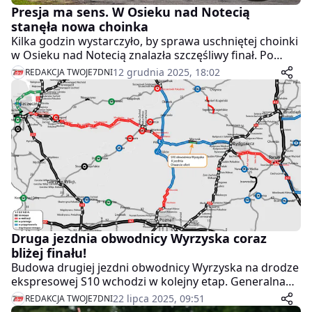
Presja ma sens. W Osieku nad Notecią
stanęła nowa choinka
Kilka godzin wystarczyło, by sprawa uschniętej choinki
w Osieku nad Notecią znalazła szczęśliwy finał. Po
publikacji artykułu i reakcji mieszkańców władze gminy
12 grudnia 2025, 18:02
REDAKCJA TWOJE7DNI
szybko wymieniły świąteczne drzewko na nowe.
Druga jezdnia obwodnicy Wyrzyska coraz
bliżej finału!
Budowa drugiej jezdni obwodnicy Wyrzyska na drodze
ekspresowej S10 wchodzi w kolejny etap. Generalna
Dyrekcja Dróg Krajowych i Autostrad (GDDKiA)
22 lipca 2025, 09:51
REDAKCJA TWOJE7DNI
podpisała umowę na zaprojektowanie i budowę tej