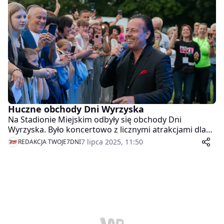
ważnej dla regionu inwestycji.
Huczne obchody Dni Wyrzyska
Na Stadionie Miejskim odbyły się obchody Dni
Wyrzyska. Było koncertowo z licznymi atrakcjami dla
dzieci i dorosłych.
7 lipca 2025, 11:50
REDAKCJA TWOJE7DNI