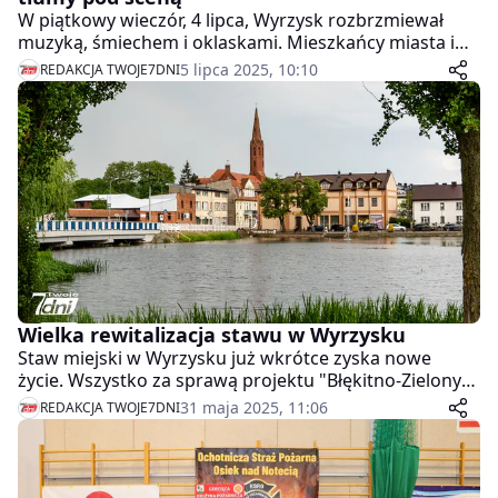
W piątkowy wieczór, 4 lipca, Wyrzysk rozbrzmiewał
muzyką, śmiechem i oklaskami. Mieszkańcy miasta i
okolic tłumnie pojawili się na Stadionie Miejskim, by
5 lipca 2025, 10:10
REDAKCJA TWOJE7DNI
wspólnie świętować rozpoczęcie Dni Wyrzyska 2025.
Wielka rewitalizacja stawu w Wyrzysku
Staw miejski w Wyrzysku już wkrótce zyska nowe
życie. Wszystko za sprawą projektu "Błękitno-Zielony
Wyrzysk", który zdobył pierwsze miejsce w konkursie
31 maja 2025, 11:06
REDAKCJA TWOJE7DNI
"Błękitno-zielone inicjatywy dla Wielkopolski". Spośród
167 zgłoszonych projektów to właśnie koncepcja z
Wyrzyska okazała się najbardziej innowacyjna i
przyjazna środowisku.