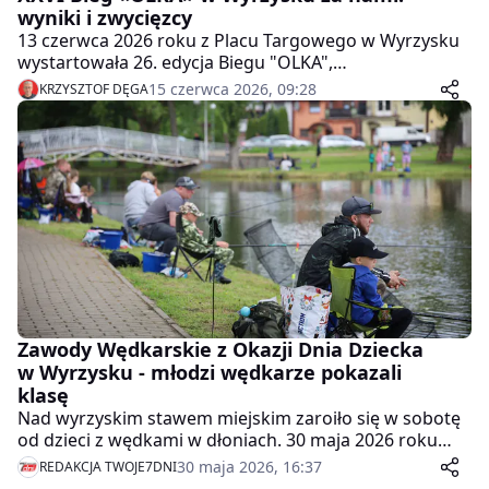
wyniki i zwycięzcy
13 czerwca 2026 roku z Placu Targowego w Wyrzysku
wystartowała 26. edycja Biegu "OLKA",
organizowanego przez Ośrodek Sportu i Rekreacji w
15 czerwca 2026, 09:28
KRZYSZTOF DĘGA
Wyrzysku. Impreza, nosząca imię Edmunda
Wojciechowskiego, na stałe wpisała się już w kalendarz
wydarzeń sportowych regionu i co roku przyciąga
zarówno zawodowych biegaczy, jak i amatorów ruchu
na świeżym powietrzu.
Zawody Wędkarskie z Okazji Dnia Dziecka
w Wyrzysku - młodzi wędkarze pokazali
klasę
Nad wyrzyskim stawem miejskim zaroiło się w sobotę
od dzieci z wędkami w dłoniach. 30 maja 2026 roku
Polski Związek Wędkarski w Wyrzysku zorganizował
30 maja 2026, 16:37
REDAKCJA TWOJE7DNI
Zawody Wędkarskie z Okazji Dnia Dziecka -