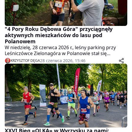
"4 Pory Roku Dębowa Góra" przyciągnęły
aktywnych mieszkańców do lasu pod
Polanowem
W niedzielę, 28 czerwca 2026 r., leśny parking przy
Leśniczówce Zielonagóra w Polanowie stał się
miejscem letniej odsłony cyklu sportowego "4 Pory
28 czerwca 2026, 15:46
KRZYSZTOF DĘGA
Roku Dębowa Góra". Wydarzenie zorganizował
Ośrodek Sportu i Rekreacji w Wyrzysku, oferując
uczestnikom trzy formy aktywności: bieg, marsz
Nordic Walking oraz rajd rowerowy.
XXVI Bieg «OLKA» w Wyrzysku za nami: