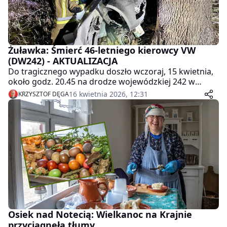
Żuławka: Śmierć 46-letniego kierowcy VW
(DW242) - AKTUALIZACJA
Do tragicznego wypadku doszło wczoraj, 15 kwietnia,
około godz. 20.45 na drodze wojewódzkiej 242 w
miejscowości Żuławka. Niestety w zdarzeniu śmierć
16 kwietnia 2026, 12:31
KRZYSZTOF DĘGA
poniósł 46-letni kierowca VW.
Osiek nad Notecią: Wielkanoc na Krajnie
przyciągnęła tłumy