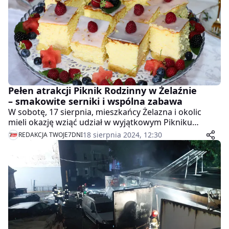
Pełen atrakcji Piknik Rodzinny w Żelaźnie
– smakowite serniki i wspólna zabawa
W sobotę, 17 sierpnia, mieszkańcy Żelazna i okolic
mieli okazję wziąć udział w wyjątkowym Pikniku
Rodzinnym, który stał się nie tylko doskonałą okazją
18 sierpnia 2024, 12:30
REDAKCJA TWOJE7DNI
do wspólnego spędzenia czasu, ale także integracji
lokalnej społeczności. Wydarzenie, pełne atrakcji i
uśmiechu, przyciągnęło liczne rodziny, oferując
rozrywkę zarówno dla dzieci, jak i dorosłych.