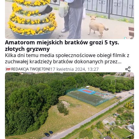
Amatorom miejskich bratków grozi 5 tys.
złotych gryzwny
Kilka dni temu media społecznościowe obiegł filmik z
zuchwałej kradzieży bratków dokonanych przez
dwóch mężczyzn w centrum Wyrzyska. Policjanci już
17 kwietnia 2024, 13:27
REDAKCJA TWOJE7DNI
ustalili ich tożsamość.