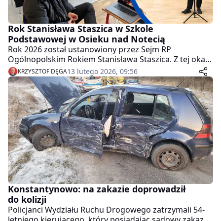
Rok Stanisława Staszica w Szkole
Podstawowej w Osieku nad Notecią
Rok 2026 został ustanowiony przez Sejm RP
Ogólnopolskim Rokiem Stanisława Staszica. Z tej okazji
w Szkole Podstawowej w Osieku nad Notecią odbyło
13 lutego 2026, 09:56
KRZYSZTOF DĘGA
się niezwykłe spotkanie.
Konstantynowo: na zakazie doprowadził
do kolizji
Policjanci Wydziału Ruchu Drogowego zatrzymali 54-
letniego kierującego, który posiadając sądowy zakaz