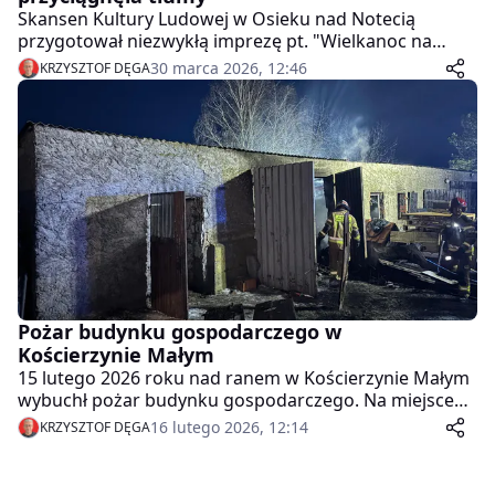
Skansen Kultury Ludowej w Osieku nad Notecią
przygotował niezwykłą imprezę pt. "Wielkanoc na
Krajnie". Jak zwykle cieszyła się ona wielką
30 marca 2026, 12:46
KRZYSZTOF DĘGA
popularnością.
Pożar budynku gospodarczego w
Kościerzynie Małym
15 lutego 2026 roku nad ranem w Kościerzynie Małym
wybuchł pożar budynku gospodarczego. Na miejsce
skierowano 11 zastępów straży pożarnej. Dzięki
16 lutego 2026, 12:14
KRZYSZTOF DĘGA
sprawnej akcji 52 strażaków ogień ugaszono, a w
zdarzeniu nikt nie odniósł obrażeń.