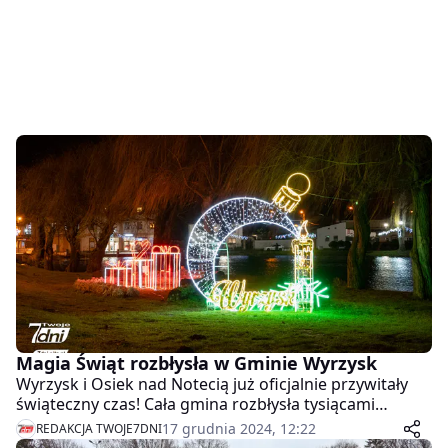
Magia Świąt rozbłysła w Gminie Wyrzysk
Wyrzysk i Osiek nad Notecią już oficjalnie przywitały
świąteczny czas! Cała gmina rozbłysła tysiącami
światełek, tworząc niepowtarzalny, magiczny klimat.
17 grudnia 2024, 12:22
REDAKCJA TWOJE7DNI
Zarówno władze gminy, jak i sami mieszkańcy dołożyli