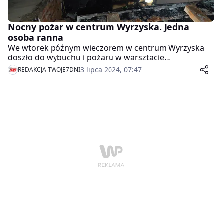
Nocny pożar w centrum Wyrzyska. Jedna
osoba ranna
We wtorek późnym wieczorem w centrum Wyrzyska
doszło do wybuchu i pożaru w warsztacie
samochodowym. Jedna osoba została ranna.
3 lipca 2024, 07:47
REDAKCJA TWOJE7DNI