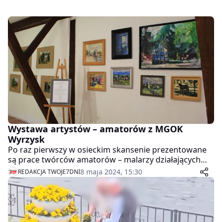
Wystawa artystów – amatorów z MGOK
Wyrzysk
Po raz pierwszy w osieckim skansenie prezentowane
są prace twórców amatorów – malarzy działających
przy Miejsko–Gminnym Ośrodku Kultury w Wyrzysku.
8 maja 2024, 15:30
REDAKCJA TWOJE7DNI
Grupa, zrzeszająca miłośników sztuk pięknych z
Wyrzyska i okolic, działa od roku 2015 pod kierunkiem
Waldemara Malaka.